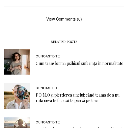
View Comments (0)
RELATED POSTS
CUNOASTE-TE
Cum transformă psihicul suferința în normalitate
CUNOASTE-TE
F.O.M.O şi pierderea sinelui: când teama de a nu
rata ceva te face să te pierzi pe tine
CUNOASTE-TE