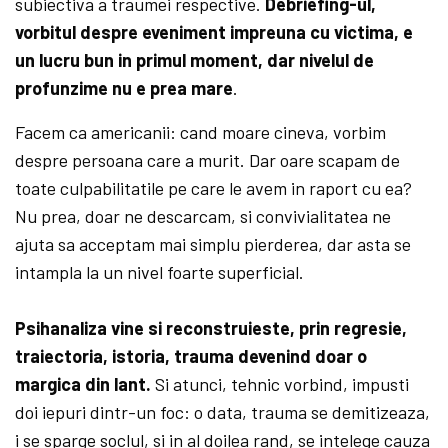
subiectiva a traumei respective.
Debriefing-ul,
vorbitul despre eveniment impreuna cu victima, e
un lucru bun in primul moment, dar nivelul de
profunzime nu e prea mare
.
Facem ca americanii: cand moare cineva, vorbim
despre persoana care a murit. Dar oare scapam de
toate culpabilitatile pe care le avem in raport cu ea?
Nu prea, doar ne descarcam, si convivialitatea ne
ajuta sa acceptam mai simplu pierderea, dar asta se
intampla la un nivel foarte superficial.
Psihanaliza vine si reconstruieste, prin regresie,
traiectoria, istoria, trauma devenind doar o
margica din lant.
Si atunci, tehnic vorbind, impusti
doi iepuri dintr-un foc: o data, trauma se demitizeaza,
i se sparge soclul, si in al doilea rand, se intelege cauza