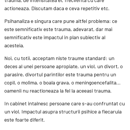
trauma, de intensitatea ei, frecventa cu care
actioneaza. Discutam daca e ceva repetitiv etc.
Psihanaliza e singura care pune altfel problema: ce
este semnificativ este trauma, adevarat, dar mai
semnificativ este impactul in plan subiectiv al
acesteia.
Noi, cu totii, acceptam niste traume standard: un
deces al unei persoane apropiate, un viol, un divort, o
parasire, divortul parintilor este trauma pentru un
copil, o molima, o boala grava, o meningoencefalita…
oamenii nu reactioneaza la fel la aceeasi trauma.
In cabinet intalnesc persoane care s-au confruntat cu
un viol. Impactul asupra structurii psihice a fiecaruia
este foarte diferit.