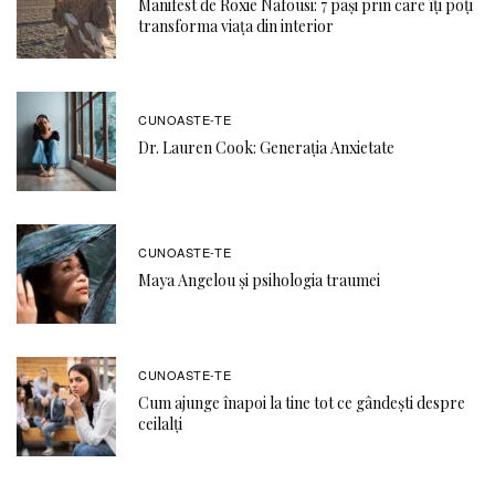
Manifest de Roxie Nafousi: 7 pași prin care îți poți
transforma viața din interior
CUNOASTE-TE
Dr. Lauren Cook: Generația Anxietate
CUNOASTE-TE
Maya Angelou și psihologia traumei
CUNOASTE-TE
Cum ajunge înapoi la tine tot ce gândești despre
ceilalți