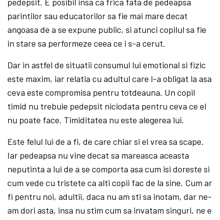
pedepsit. E posibil insa ca frica fata de pedeapsa
parintilor sau educatorilor sa fie mai mare decat
angoasa de a se expune public, si atunci copilul sa fie
in stare sa performeze ceea ce i s-a cerut.
Dar in astfel de situatii consumul lui emotional si fizic
este maxim, iar relatia cu adultul care l-a obligat la asa
ceva este compromisa pentru totdeauna. Un copil
timid nu trebuie pedepsit niciodata pentru ceva ce el
nu poate face. Timiditatea nu este alegerea lui.
Este felul lui de a fi, de care chiar si el vrea sa scape.
Iar pedeapsa nu vine decat sa mareasca aceasta
neputinta a lui de a se comporta asa cum isi doreste si
cum vede cu tristete ca alti copii fac de la sine. Cum ar
fi pentru noi, adultii, daca nu am sti sa inotam, dar ne-
am dori asta, insa nu stim cum sa invatam singuri, ne e