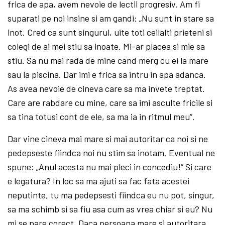
frica de apa, avem nevoie de lectii progresiv. Am fi
suparati pe noi insine si am gandi: „Nu sunt in stare sa
inot. Cred ca sunt singurul, uite toti ceilalti prieteni si
colegi de ai mei stiu sa inoate. Mi-ar placea si mie sa
stiu. Sa nu mai rada de mine cand merg cu ei la mare
sau la piscina. Dar imi e frica sa intru in apa adanca.
As avea nevoie de cineva care sa ma invete treptat.
Care are rabdare cu mine, care sa imi asculte fricile si
sa tina totusi cont de ele, sa ma ia in ritmul meu“.
Dar vine cineva mai mare si mai autoritar ca noi si ne
pedepseste fiindca noi nu stim sa inotam. Eventual ne
spune: „Anul acesta nu mai pleci in concediu!“ Si care
e legatura? In loc sa ma ajuti sa fac fata acestei
neputinte, tu ma pedepsesti fiindca eu nu pot, singur,
sa ma schimb si sa fiu asa cum as vrea chiar si eu? Nu
mi se pare corect. Daca persoana mare si autoritara