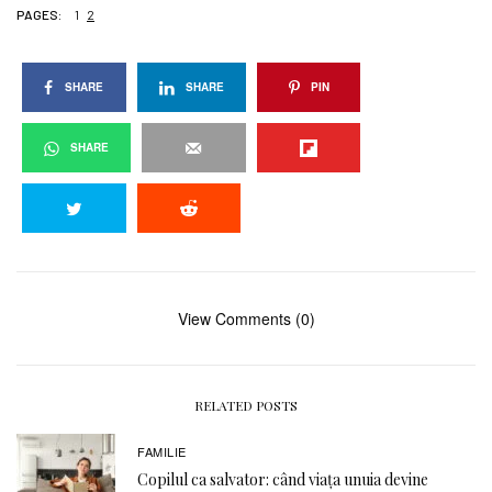
PAGES:
1
2
SHARE
SHARE
PIN
SHARE
View Comments (0)
RELATED POSTS
FAMILIE
Copilul ca salvator: când viața unuia devine