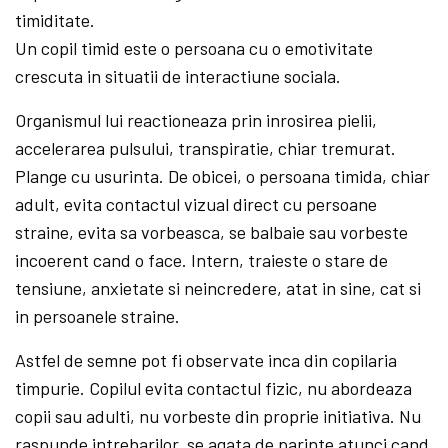
timiditate.
Un copil timid este o persoana cu o emotivitate
crescuta in situatii de interactiune sociala.
Organismul lui reactioneaza prin inrosirea pielii,
accelerarea pulsului, transpiratie, chiar tremurat.
Plange cu usurinta. De obicei, o persoana timida, chiar
adult, evita contactul vizual direct cu persoane
straine, evita sa vorbeasca, se balbaie sau vorbeste
incoerent cand o face. Intern, traieste o stare de
tensiune, anxietate si neincredere, atat in sine, cat si
in persoanele straine.
Astfel de semne pot fi observate inca din copilaria
timpurie. Copilul evita contactul fizic, nu abordeaza
copii sau adulti, nu vorbeste din proprie initiativa. Nu
raspunde intrebarilor, se agata de parinte atunci cand