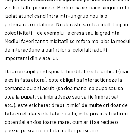
vin la el alte persoane. Prefera sa se joace singur si sta
izolat atunci cand intra intr-un grup nou la o
petrecere, o intalnire. Nu doreste sa stea mult timp in
colectivitati – de exemplu, la cresa sau la gradinta.
Mediul favorizant timiditatii se refera mai ales la modul
de interactiune a parintilor si celorlalti adulti
importanti din viata lui.
Daca un copil predispus la timiditate este criticat (mai
ales in fata altora), este obligat sa interactioneze la
comanda cu alti adulti (sa dea mana, sa pupe sau sa
stea la pupat, sa imbratiseze sau sa fie imbratisat
etc.), este etichetat drept „timid“ de multe ori doar de
fata cu el, dar si de fata cu altii, este pus in situatii cu
potential anxios foarte mare, cum ar fi sa recite o
poezie pe scena, in fata multor persoane