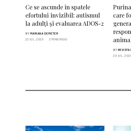
Ce se ascunde în spatele
Purina
efortului invizibil: autismul
care f
la adulți și evaluarea ADOS-2
genera
respon
BY
MARIANA DEMETER
anima
22 IUL. 2026
3 MINS READ
BY
REVISTA
20 IUL. 202