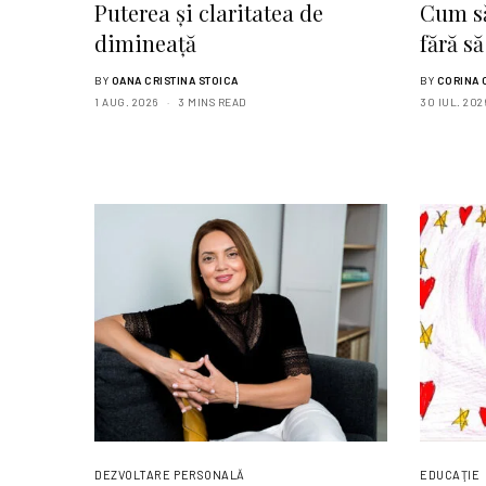
Puterea și claritatea de
Cum să
dimineață
fără să
BY
OANA CRISTINA STOICA
BY
CORINA 
1 AUG. 2026
3 MINS READ
30 IUL. 202
DEZVOLTARE PERSONALĂ
EDUCAŢIE