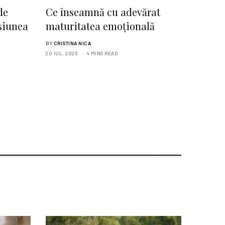
de
Ce înseamnă cu adevărat
esiunea
maturitatea emoțională
BY
CRISTINA NICA
20 IUL. 2026
4 MINS READ