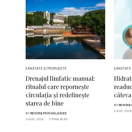
SĂNĂTATE ŞI FRUMUSEȚE
SĂNĂTATE 
Drenajul limfatic manual:
Hidrat
ritualul care repornește
readuci
circulația și redefinește
câteva
starea de bine
BY
REVISTA
4 AUG. 2026
BY
REVISTA PSYCHOLOGIES
5 AUG. 2026
3 MINS READ