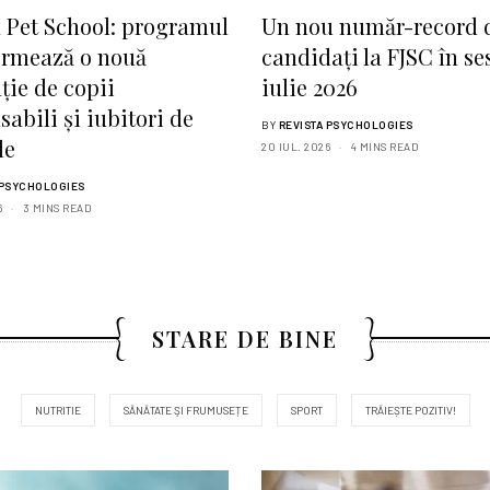
 Pet School: programul
Un nou număr-record 
ormează o nouă
candidați la FJSC în s
ție de copii
iulie 2026
sabili și iubitori de
BY
REVISTA PSYCHOLOGIES
le
20 IUL. 2026
4 MINS READ
 PSYCHOLOGIES
6
3 MINS READ
STARE DE BINE
NUTRITIE
SĂNĂTATE ŞI FRUMUSEȚE
SPORT
TRĂIEȘTE POZITIV!