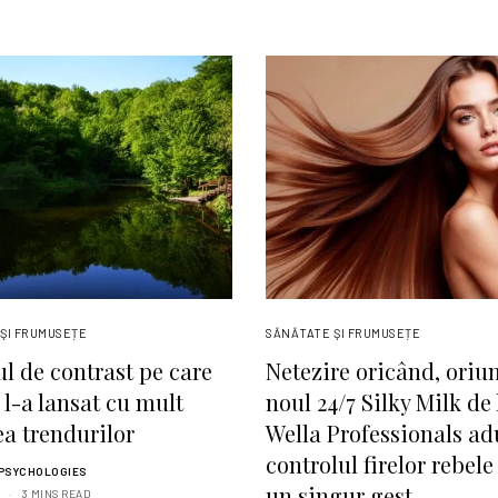
ŞI FRUMUSEȚE
SĂNĂTATE ŞI FRUMUSEȚE
ul de contrast pe care
Netezire oricând, oriu
 l-a lansat cu mult
noul 24/7 Silky Milk de 
ea trendurilor
Wella Professionals ad
controlul firelor rebele
 PSYCHOLOGIES
un singur gest
3 MINS READ