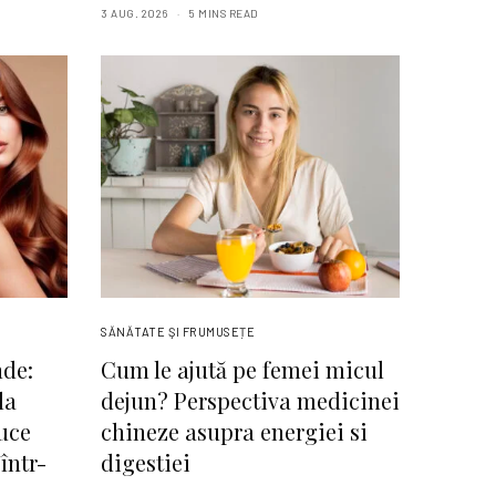
3 AUG. 2026
5 MINS READ
SĂNĂTATE ŞI FRUMUSEȚE
nde:
Cum le ajută pe femei micul
la
dejun? Perspectiva medicinei
uce
chineze asupra energiei si
 într-
digestiei