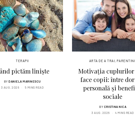
TERAPII
ARTA DE A TRAI
,
PARENTIN
ând pictăm liniște
Motivația cuplurilor
face copii: între dor
BY
DANIELA MARINESCU
personală și benefi
3 AUG. 2026
5 MINS READ
sociale
BY
CRISTINA NICA
3 AUG. 2026
4 MINS READ