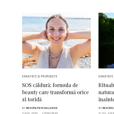
SĂNĂTATE ŞI FRUMUSEȚE
SĂNĂTATE 
SOS căldură: formula de
Ritual
beauty care transformă orice
natura
zi toridă
înaint
BY
REVISTA PSYCHOLOGIES
BY
REVISTA
3 AUG. 2026
4 MINS READ
31 IUL. 2026