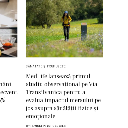
SĂNĂTATE ŞI FRUMUSEȚE
MedLife lansează primul
omâni
studiu observațional pe Via
recvent
Transilvanica pentru a
9%
evalua impactul mersului pe
jos asupra sănătății fizice și
emoționale
BY
REVISTA PSYCHOLOGIES