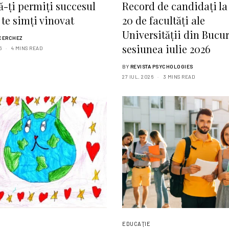
-ți permiți succesul
Record de candidați la
 te simți vinovat
20 de facultăți ale
Universității din Bucur
CERCHEZ
sesiunea iulie 2026
6
4 MINS READ
BY
REVISTA PSYCHOLOGIES
27 IUL. 2026
3 MINS READ
EDUCAŢIE