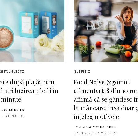
ŞI FRUMUSEȚE
NUTRITIE
are după plajă: cum
Food Noise (zgomot
 strălucirea pielii în
alimentar): 8 din 10 r
 minute
afirmă că se gândesc f
la mâncare, însă doar 
 PSYCHOLOGIES
înțeleg motivele
3 MINS READ
BY
REVISTA PSYCHOLOGIES
3 AUG. 2026
5 MINS READ