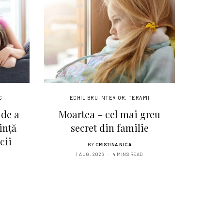
G
ECHILIBRU INTERIOR
,
TERAPII
 de a
Moartea – cel mai greu
ință
secret din familie
cii
BY
CRISTINA NICA
1 AUG. 2026
4 MINS READ