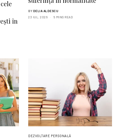
suferința în normalitate
 cele
BY
DELIA ALDESCU
23 IUL. 2026
5 MINS READ
ești în
DEZVOLTARE PERSONALĂ