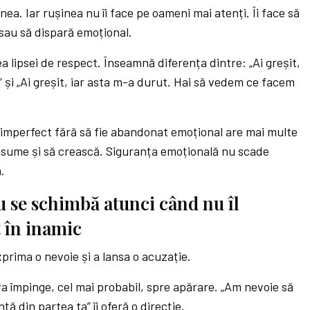
ea. Iar rușinea nu îi face pe oameni mai atenți. Îi face să
 sau să dispară emoțional.
 lipsei de respect. Înseamnă diferența dintre: „Ai greșit,
” și „Ai greșit, iar asta m-a durut. Hai să vedem ce facem
 imperfect fără să fie abandonat emoțional are mai multe
asume și să crească. Siguranța emoțională nu scade
.
 se schimbă atunci când nu îl
t în inamic
xprima o nevoie și a lansa o acuzație.
 va împinge, cel mai probabil, spre apărare. „Am nevoie să
ță din partea ta” îi oferă o direcție.