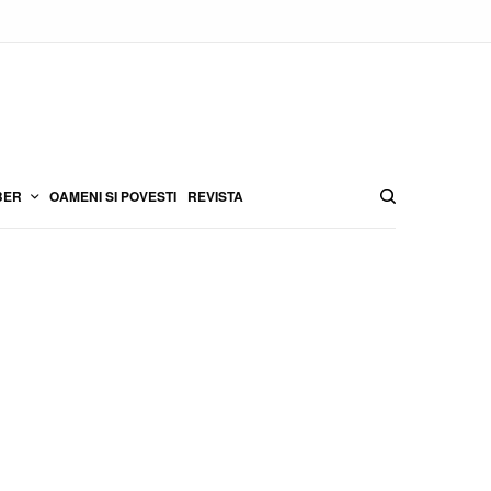
BER
OAMENI SI POVESTI
REVISTA