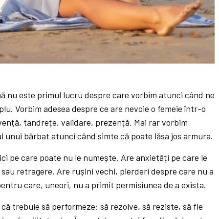
nă nu este primul lucru despre care vorbim atunci când ne
plu. Vorbim adesea despre ce are nevoie o femeie într-o
vență, tandrețe, validare, prezență. Mai rar vorbim
ul unui bărbat atunci când simte că poate lăsa jos armura.
rici pe care poate nu le numește. Are anxietăți pe care le
sau retragere. Are rușini vechi, pierderi despre care nu a
 pentru care, uneori, nu a primit permisiunea de a exista.
că trebuie să performeze: să rezolve, să reziste, să fie