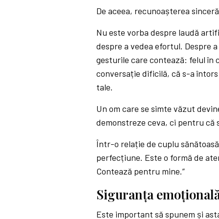
De aceea, recunoașterea sinceră
Nu este vorba despre laudă artifi
despre a vedea efortul. Despre a
gesturile care contează: felul în 
conversație dificilă, că s-a întor
tale.
Un om care se simte văzut devine
demonstreze ceva, ci pentru că s
Într-o relație de cuplu sănătoas
perfecțiune. Este o formă de ate
Contează pentru mine.”
Siguranța emoțională
Este important să spunem și asta