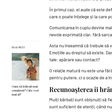
În primul caz, el aude că este def
care o poate înțelege și la care 
Comunicarea în cuplu devine mai
nevoie exprimată clar, fără sarca
Asta nu înseamnă că trebuie să vo
READ NEXT
Emoțiile au dreptul să existe. Dar
tale: apărare sau contact?
O relație matură nu este una fără
pentru putere, ci o ocazie de a în
Cum să trăiești mai
Recunoașterea îi hră
conștient? Câte veri
mai ai?
Mulți bărbați sunt obișnuiți să f
sunt suficient de atenți, când nu