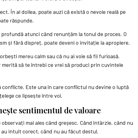
ect. În al doilea, poate auzi că există o nevoie reală pe
poate răspunde.
 profundă atunci când renunțăm la tonul de proces. O
sm și fără dispreț, poate deveni o invitație la apropiere.
rbești mereu calm sau că nu ai voie să fii furioasă.
 merită să te întrebi ce vrei să produci prin cuvintele
 conflicte. Este una în care conflictul nu devine o luptă
țelege ce lipsește între voi.
nește sentimentul de valoare
ie observați mai ales când greșesc. Când întârzie, când nu
 au intuit corect, când nu au făcut destul.