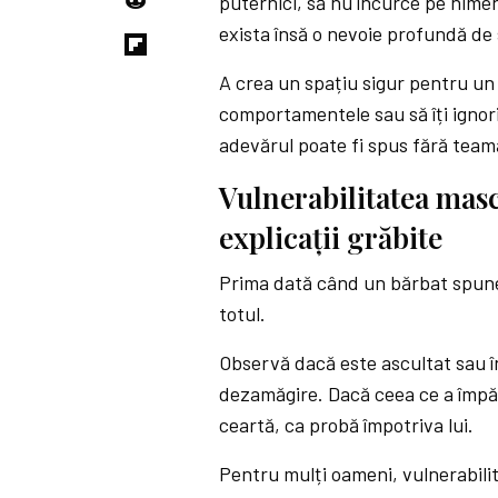
puternici, să nu încurce pe nimeni
exista însă o nevoie profundă de
A crea un spațiu sigur pentru un 
comportamentele sau să îți ignori
adevărul poate fi spus fără team
Vulnerabilitatea masc
explicații grăbite
Prima dată când un bărbat spune
totul.
Observă dacă este ascultat sau î
dezamăgire. Dacă ceea ce a împărt
ceartă, ca probă împotriva lui.
Pentru mulți oameni, vulnerabilit