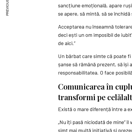
PREVIOUS ARTICLE
sancțiune emoțională, apare rușin
se apere, să mintă, să se închidă
Acceptarea nu înseamnă tolerarea
deci ești un om imposibil de iubit
de aici.”
Un bărbat care simte că poate fi
șanse să rămână prezent, să își 
responsabilitatea. O face posibilă
Comunicarea în cuplu
transformi pe celălal
Există o mare diferență între a e
„Nu îți pasă niciodată de mine” îl
simt mai multă inițiativă și prezen