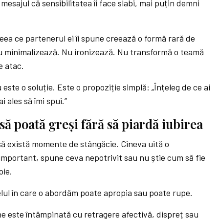
 mesajul că sensibilitatea îi face slabi, mai puțin demni
eea ce partenerul ei îi spune creează o formă rară de
Nu minimalizează. Nu ironizează. Nu transformă o teamă
e atac.
este o soluție. Este o propoziție simplă: „Înțeleg de ce ai
i ales să îmi spui.”
să poată greși fără să piardă iubirea
ă există momente de stângăcie. Cineva uită o
mportant, spune ceva nepotrivit sau nu știe cum să fie
oie.
elul în care o abordăm poate apropia sau poate rupe.
e este întâmpinată cu retragere afectivă, dispreț sau