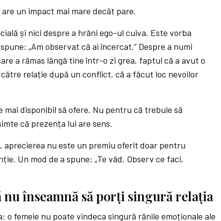
 are un impact mai mare decât pare.
cială și nici despre a hrăni ego-ul cuiva. Este vorba
 spune: „Am observat că ai încercat.” Despre a numi
care a rămas lângă tine într-o zi grea, faptul că a avut o
s către relație după un conflict, că a făcut loc nevoilor
 mai disponibil să ofere. Nu pentru că trebuie să
imte că prezența lui are sens.
ă, aprecierea nu este un premiu oferit doar pentru
nție. Un mod de a spune: „Te văd. Observ ce faci.
 nu înseamnă să porți singură relația
: o femeie nu poate vindeca singură rănile emoționale ale