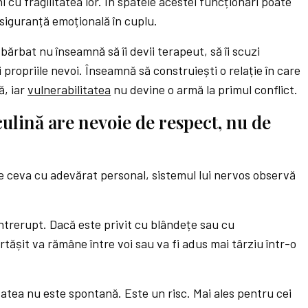
 cu fragilitatea lor. În spatele acestei funcționări poate
 siguranță emoțională în cuplu.
bărbat nu înseamnă să îi devii terapeut, să îi scuzi
 propriile nevoi. Înseamnă să construiești o relație în care
ă, iar
vulnerabilitatea
nu devine o armă la primul conflict.
ulină are nevoie de respect, nu de
 ceva cu adevărat personal, sistemul lui nervos observă
ntrerupt. Dacă este privit cu blândețe sau cu
ășit va rămâne între voi sau va fi adus mai târziu într-o
atea nu este spontană. Este un risc. Mai ales pentru cei