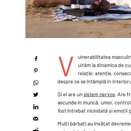
V
ulnerabilitatea masculi
uităm la dinamica de cu
relație: atenție, consec
despre ce se întâmplă în interior
Și el are un
sistem nervos
. Are f
ascunde în muncă, umor, control 
fost întrebat niciodată și emoții
Mulți bărbați au învățat devreme 