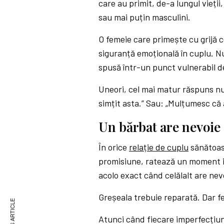
care au primit, de-a lungul vieții,
sau mai puțin masculini.
O femeie care primește cu grijă c
siguranță emoțională în cuplu. 
spusă într-un punct vulnerabil d
Uneori, cel mai matur răspuns nu 
simțit asta.” Sau: „Mulțumesc că a
Un bărbat are nevoie 
În orice
relație de cuplu
sănătoas
promisiune, ratează un moment i
acolo exact când celălalt are nev
Greșeala trebuie reparată. Dar f
Atunci când fiecare imperfecțiun