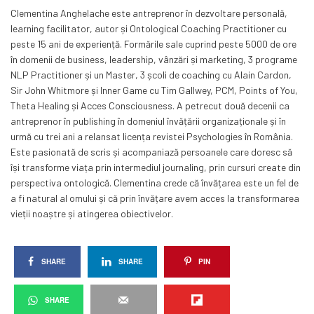
Clementina Anghelache este antreprenor în dezvoltare personală,
learning facilitator, autor și Ontological Coaching Practitioner cu
peste 15 ani de experiență. Formările sale cuprind peste 5000 de ore
în domenii de business, leadership, vânzări și marketing, 3 programe
NLP Practitioner și un Master, 3 școli de coaching cu Alain Cardon,
Sir John Whitmore și Inner Game cu Tim Gallwey, PCM, Points of You,
Theta Healing și Acces Consciousness. A petrecut două decenii ca
antreprenor în publishing în domeniul învățării organizaționale și în
urmă cu trei ani a relansat licența revistei Psychologies în România.
Este pasionată de scris și acompaniază persoanele care doresc să
își transforme viața prin intermediul journaling, prin cursuri create din
perspectiva ontologică. Clementina crede că învățarea este un fel de
a fi natural al omului și că prin învățare avem acces la transformarea
vieții noaștre și atingerea obiectivelor.
SHARE
SHARE
PIN
SHARE