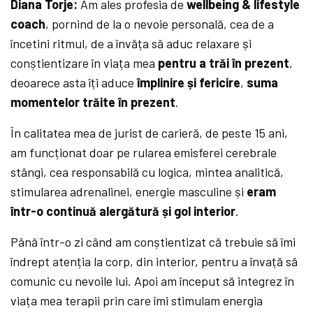
Diana Torje:
Am ales profesia de
wellbeing & lifestyle
coach
, pornind de la o nevoie personală, cea de a
încetini ritmul, de a învăța să aduc relaxare și
conștientizare în viața mea
pentru a trăi în prezent
,
deoarece asta îți aduce
împlinire și fericire
,
suma
momentelor trăite în prezent
.
În calitatea mea de jurist de carieră, de peste 15 ani,
am funcționat doar pe rularea emisferei cerebrale
stângi, cea responsabilă cu logica, mintea analitică,
stimularea adrenalinei, energie masculine și
eram
într-o continuă alergătură și gol interior
.
Până într-o zi când am conștientizat că trebuie să îmi
îndrept atenția la corp, din interior, pentru a învață să
comunic cu nevoile lui. Apoi am început să integrez în
viața mea terapii prin care îmi stimulam energia