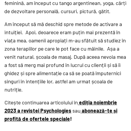
feminină, am început cu tango argentinean, yoga, cărți
de dezvoltare personală, cursuri, pictură, gătit.
Am început să mă deschid spre metode de activare a
intuiției. Apoi, deoarece eram puțin mai prezentă în
viața mea, oamenii apropiați m-au sfătuit să studiez în
zona terapiilor pe care le pot face cu mâinile. Așa a
venit natural, școala de masaj. După aceea nevoia mea
a fost să merg mai profund în lucrul cu clienții și să îi
ghidez și spre alimentație ca să se poată împuternici
singuri în intențiile lor, astfel am urmat școala de
nutriție.
Citește continuarea articolului în
ediția noiembrie
2023 a revistei Psychologies
sau
abonează-te și
profită de ofertele speciale
!