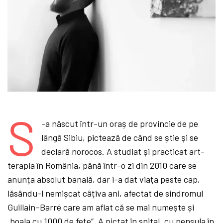
S
-a născut într-un oraș
de provincie de pe
lângă
Sibiu, pictează
de când se știe și se
declară
norocos. A studiat și practicat art-
terapia în România, până
într-o zi din 2010 care se
anunța absolut banală, dar i-a dat viața peste cap,
lăsându-l nemișcat câțiva ani, afectat de sindromul
Guillain–Barré care am aflat că
se mai numește și
„boala cu 1000 de fețe“. A pictat în spital, cu pensula în