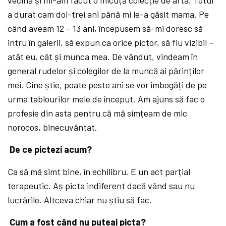
a durat cam doi-trei ani până
mi le-a găsit mama. Pe
când aveam 12 –
13 ani, începusem să-mi doresc să
intru în galerii, să
expun ca orice pictor, să
fiu vizibil –
atât eu, cât și munca mea. De vândut, vindeam în
general rudelor și colegilor de la muncă
ai părinților
mei. Cine știe, poate peste ani se vor îmbogăți de pe
urma tablourilor mele de început. Am ajuns să
fac o
profesie din asta pentru că
mă
simțeam de mic
norocos, binecuvântat.
De ce pictezi acum?
Ca să
mă
simt bine, în echilibru. E un act parțial
terapeutic. Aș
picta indiferent dacă
vând sau nu
lucrările. Altceva chiar nu știu să
fac.
Cum a fost când nu puteai picta?