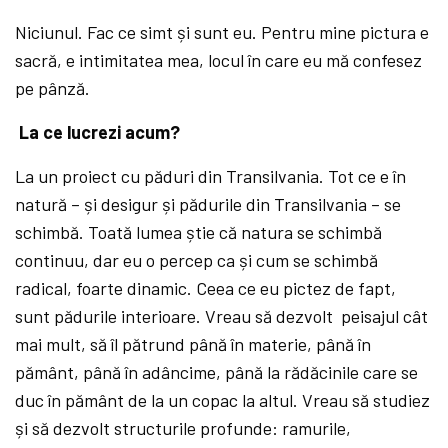
Niciunul. Fac ce simt și sunt eu. Pentru mine pictura e
sacră, e intimitatea mea, locul în care eu mă
confesez
pe pânză.
La ce lucrezi acum?
La un proiect cu păduri din Transilvania. Tot ce e în
natură
– și desigur și pădurile din Transilvania – se
schimbă. Toată
lumea știe că
natura se schimbă
continuu, dar eu o percep ca și cum se schimbă
radical, foarte dinamic. Ceea ce eu pictez de fapt,
sunt pădurile interioare. Vreau să
dezvolt peisajul cât
mai mult, să
îl pătrund până
în materie, până
în
pământ, până
în adâncime, până
la rădăcinile care se
duc în pământ de la un copac la altul. Vreau să
studiez
și să
dezvolt structurile profunde: ramurile,