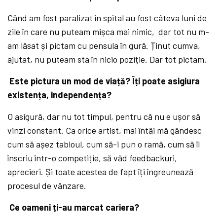
Când am fost paralizat în spital au fost câteva luni de
zile în care nu puteam mișca mai nimic, dar tot nu m-
am lăsat și pictam cu pensula în gură. Ținut cumva,
ajutat, nu puteam sta în nicio poziție. Dar tot pictam.
Este pictura un mod de viață? Îți poate asigiura
existența, independența?
O asigură, dar nu tot timpul, pentru că
nu e ușor să
vinzi constant. Ca orice artist, mai întâi mă
gândesc
cum să
așez tabloul, cum să-i pun o ramă, cum să
îl
înscriu într-o competiție, să
văd feedbackuri,
aprecieri. Și toate acestea de fapt îți îngreunează
procesul de vânzare.
Ce oameni ți-au marcat cariera?