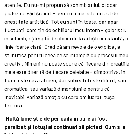
atenție. Eu nu-mi propun să
schimb stilul, ci doar
pictez ce văd și simt – pentru mine este un act de
onestitate artistică. Tot eu sunt în toate, dar apar
fluctuații care țin de echilibrul meu intern – galeriștii,
în schimb, așteaptă
de obicei de la artiști constanță, o
linie foarte clară. Cred că
am nevoie de o explicație
științifică
pentru ceea ce se întâmplă
cu procesul meu
creativ.. Nimeni nu poate spune că
fiecare din creațiile
mele este diferită
de fiecare celelalte – dimpotrivă, în
toate este ceva al meu, dar subiectul este diferit, sau
cromatica, sau variază
dimensiunile pentru că
inevitabil variază emoția cu care am lucrat, tușa,
textura…
Multă
lume știe de perioada în care ai fost
paralizat și totuși ai continuat să
pictezi. Cum s-a