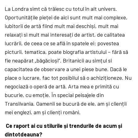
La Londra simt că
trăiesc cu totul în alt univers.
Oportunitățile pieței de aici sunt mult mai complexe,
iubitorii de artă
fiind mult mai deschiși, mult mai
relaxați si mult mai interesați de artist, de calitatea
lucrării, de ceea ce se află
în spatele ei: povestea
picturii, tematica, poate biografia artistului –
fără
să
fie neapărat „băgăcioși”. Britanicii au simțul si
capacitatea de observare a unei piese bune. Dacă
le
place o lucrare, fac tot posibilul să
o achiziționeze. Nu
negociază
o operă
de artă. Arta mea e primită
cu
bucurie, cu emoție. În special peisajele din
Transilvania. Oamenii se bucură
de ele, am și clienții
mei englezi, am și clienți români.
Ce raport ai cu stilurile și trendurile de acum și
dintotdeauna?