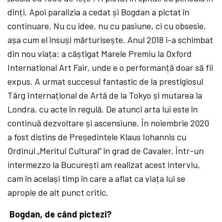
dinți. Apoi paralizia a cedat și Bogdan a pictat în
continuare. Nu cu idee, nu cu pasiune, ci cu obsesie,
așa cum el însuși mărturisește. Anul 2018 i-a schimbat
din nou viața: a câștigat Marele Premiu la Oxford
International Art Fair, unde e o performanță
doar să
fii
expus. A urmat succesul fantastic de la prestigiosul
Târg Internațional de Artă
de la Tokyo și mutarea la
Londra, cu acte în regulă. De atunci arta lui este în
continuă
dezvoltare și ascensiune. În noiembrie 2020
a fost distins de Președintele Klaus Iohannis cu
Ordinul „Meritul Cultural”
în grad de Cavaler. Într-un
intermezzo la București am realizat acest interviu,
cam în același timp în care a aflat ca viața lui se
apropie de alt punct critic.
Bogdan, de când pictezi?