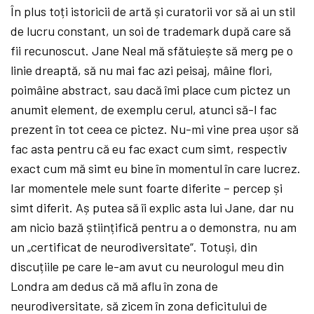
În plus toți istoricii de artă
și curatorii vor să
ai un stil
de lucru constant, un soi de trademark după
care să
fii recunoscut. Jane Neal mă
sfătuiește să
merg pe o
linie dreaptă, să
nu mai fac azi peisaj, mâine flori,
poimâine abstract, sau dacă
îmi place cum pictez un
anumit element, de exemplu cerul, atunci să-l fac
prezent în tot ceea ce pictez. Nu-mi vine prea ușor să
fac asta pentru că
eu fac exact cum simt, respectiv
exact cum mă
simt eu bine în momentul în care lucrez.
Iar momentele mele sunt foarte diferite – percep și
simt diferit. Aș
putea să
îi explic asta lui Jane, dar nu
am nicio bază
științifică
pentru a o demonstra, nu am
un „certificat de neurodiversitate“. Totuși, din
discuțiile pe care le-am avut cu neurologul meu din
Londra am dedus că
mă
aflu în zona de
neurodiversitate, să zicem
în zona deficitului de