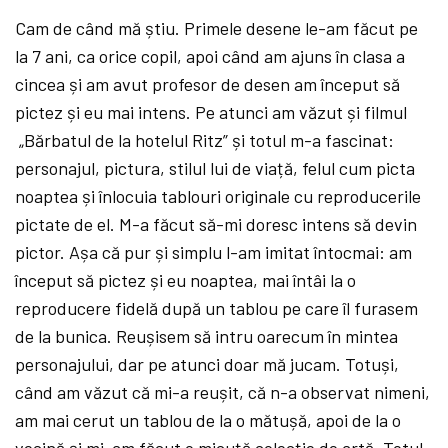
Cam de când mă
știu. Primele desene le-am făcut pe
la 7 ani, ca orice copil, apoi când am ajuns în clasa a
cincea și am avut profesor de desen am început să
pictez și eu mai intens. Pe atunci am văzut și filmul
„Bărbatul de la hotelul Ritz”
și totul m-a fascinat:
personajul, pictura, stilul lui de viață, felul cum picta
noaptea și înlocuia tablouri originale cu reproducerile
pictate de el. M-a făcut să-mi doresc intens să
devin
pictor. Așa că
pur și simplu l-am imitat întocmai: am
început să
pictez și eu noaptea, mai întâi la o
reproducere fidelă
după
un tablou pe care îl furasem
de la bunica. Reușisem să
intru oarecum în mintea
personajului, dar pe atunci doar mă
jucam. Totuși,
când am văzut că
mi-a reușit, că
n-a observat nimeni,
am mai cerut un tablou de la o mătușă, apoi de la o
vecină
și mi-am făcut o micuță
colecție de artă. Totul