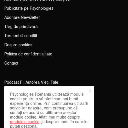
Publicitate pe Psychologies
Abonare Newsletter
Tărg de primăvară
Termeni si conditii
Despre cookies
Politica de confidențialitate
Contact
Podcast Fii Autorea Vieții Tale
Evenimente Fii Autoarea Vieții Tale!
Psychologies Romania utilizează module
cookie pentru a vă oferi cea mai bună
SportEdu
experiență online. Prin continuarea utilizării
serviciilor noastre, vom presupune că
Antrenament Mental pentru Sportivi
sunteți de acord cu utilizarea acestor
module cookie. Aflați mai multe despre
Learning Network
modulele cookie
și despre modul în care le
puteți gestiona.
WEnough