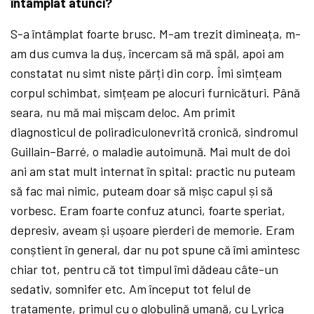
întâmplat atunci?
S-a întâmplat foarte brusc. M-am trezit dimineața, m-
am dus cumva la duș, încercam să
mă
spăl, apoi am
constatat nu simt niste părți din corp. Îmi simțeam
corpul schimbat, simțeam pe alocuri furnicături. Până
seara, nu mă
mai mișcam deloc. Am primit
diagnosticul de poliradiculonevrită
cronică, sindromul
Guillain–Barré, o maladie autoimună. Mai mult de doi
ani am stat mult internat în spital: practic nu puteam
să
fac mai nimic, puteam doar să
mișc capul și să
vorbesc. Eram foarte confuz atunci, foarte speriat,
depresiv, aveam și ușoare pierderi de memorie. Eram
conștient în general, dar nu pot spune că
îmi amintesc
chiar tot, pentru că
tot timpul îmi dădeau câte-un
sedativ, somnifer etc. Am început tot felul de
tratamente, primul cu o globulină
umană, cu Lyrica