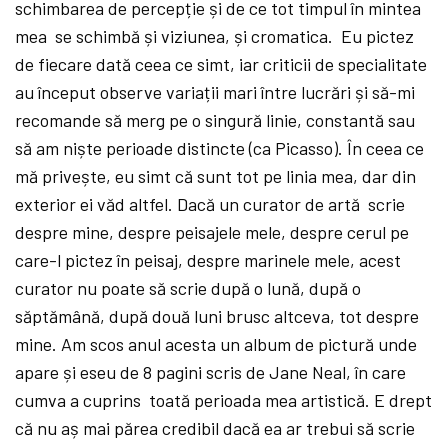
schimbarea de percepție și de ce tot timpul în mintea
mea se schimbă
și viziunea, și cromatica. Eu pictez
de fiecare dată
ceea ce simt, iar criticii de specialitate
au început observe variații mari între lucrări și să-mi
recomande să
merg pe o singură
linie, constantă
sau
să
am niște perioade distincte (ca Picasso). În ceea ce
mă
privește, eu simt că
sunt tot pe linia mea, dar din
exterior ei văd altfel. Dacă
un curator de artă
scrie
despre mine, despre peisajele mele, despre cerul pe
care-l pictez în peisaj, despre marinele mele, acest
curator nu poate să
scrie după
o lună, după
o
săptămână, după
două
luni brusc altceva, tot despre
mine. Am scos anul acesta un album de pictură
unde
apare și eseu de 8 pagini scris de Jane Neal, în care
cumva a cuprins toată
perioada mea artistică. E drept
că
nu aș
mai părea credibil dacă
ea ar trebui să
scrie