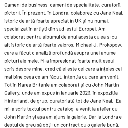
Oameni de business, oameni de specialitate, curatorii,
pictorii. În prezent, în Londra, colaborez cu Jane Neal,
istoric de artă
foarte apreciat în UK și nu numai,
specializat în artiști din sud-estul Europei. Am
colaborat pentru albumul de anul acesta cu ea și cu
alt istoric de artă
foarte valoros, Michael J. Prokopow,
care a făcut o analiză
profundă
asupra unei anume
picturi ale mele. M-a impresionat foarte mult eseul
scris despre mine, cred că
el este cel care a înțeles cel
mai bine ceea ce am făcut, intenția cu care am venit.
Tot în Marea Britanie am colaborat și cu John Martin
Gallery, unde am expus în ianuarie 2023, în expoziția
Hinterland, de grup, curatoriată
tot de Jane Neal. Ea
mi-a scris textul pentru catalog, a venit la atelier cu
John Martin și așa am ajuns la galerie. Dar la Londra e
destul de greu să
obții un contract cu o galerie bună.