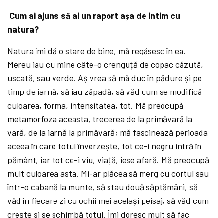
Cum ai ajuns să
ai un raport așa de intim cu
natura?
Natura
îmi dă
o stare de bine, mă
regăsesc în ea.
Mereu iau cu mine câte-o crenguță
de copac căzută,
uscată, sau verde. Aș
vrea să
mă
duc în pădure și pe
timp de iarnă, să
iau zăpadă, să
văd cum se modifică
culoarea, forma, intensitatea, tot. Mă
preocupă
metamorfoza aceasta, trecerea de la primăvară la
vară, de la iarnă
la primăvară; mă
fascinează
perioada
aceea în care totul înverzește, tot ce-i negru intră
în
pământ, iar tot ce-i viu, viață, iese afară. Mă
preocupă
mult culoarea asta. Mi-ar plăcea să
merg cu cortul sau
într-o cabană
la munte, să
stau două
săptămâni, să
văd în fiecare zi cu ochii mei același peisaj, să
văd cum
crește și se schimbă
totul. Îmi doresc mult să
fac