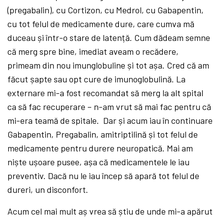
(pregabalin), cu Cortizon, cu Medrol, cu Gabapentin,
cu tot felul de medicamente dure, care cumva mă
duceau și într-o stare de latență. Cum dădeam semne
că
merg spre bine, imediat aveam o recădere,
primeam din nou imunglobuline și tot așa. Cred că
am
făcut șapte sau opt cure de imunoglobulină. La
externare mi-a fost recomandat să
merg la alt spital
ca să
fac recuperare – n-am vrut să
mai fac pentru că
mi-era teamă
de spitale. Dar și acum iau în continuare
Gabapentin, Pregabalin, amitriptilină
și tot felul de
medicamente pentru durere neuropatică. Mai am
niște ușoare pusee, așa că
medicamentele le iau
preventiv. Dacă
nu le iau încep să
apară
tot felul de
dureri, un disconfort.
Acum cel mai mult aș
vrea să
știu de unde mi-a apărut