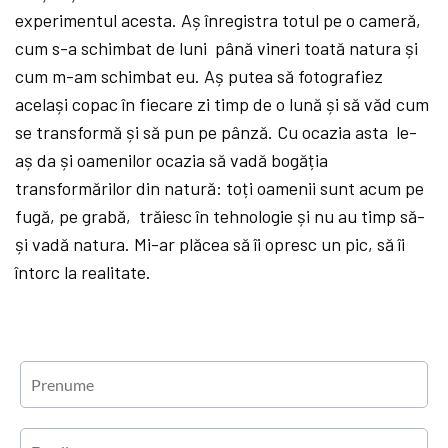
experimentul acesta. Aș
înregistra totul pe o cameră,
cum s-a schimbat de luni până
vineri toată
natura
și
cum m-am schimbat eu. Aș
putea să
fotografiez
același copac în fiecare zi timp de o lună
și să
văd cum
se transformă
și să
pun pe pânză. Cu ocazia asta le-
aș
da și oamenilor ocazia să
vadă
bogăția
transformărilor din natură: toți oamenii sunt acum pe
fugă, pe grabă, trăiesc în tehnologie și nu au timp să-
și vadă
natura. Mi-ar plăcea să
îi opresc un pic, să
îi
întorc la realitate.