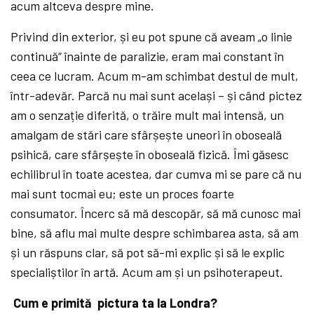
acum altceva despre mine.
Privind din exterior, și eu pot spune că
aveam „o linie
continuă“
înainte de paralizie, eram mai constant în
ceea ce lucram. Acum m-am schimbat destul de mult,
într-adevăr. Parcă
nu mai sunt același – și când pictez
am o senzație diferită, o trăire mult mai intensă, un
amalgam de stări care sfârșește uneori în oboseală
psihică, care sfârșește în oboseală
fizică. Îmi găsesc
echilibrul în toate acestea, dar cumva mi se pare că
nu
mai sunt tocmai eu; este un proces foarte
consumator. Încerc să
mă
descopăr, să
mă
cunosc mai
bine, să
aflu mai multe despre schimbarea asta, să
am
și un răspuns clar, să
pot să-mi explic și să
le explic
specialiștilor în artă. Acum am și un psihoterapeut.
Cum e primită
pictura ta la Londra?