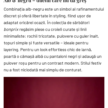
Alb & negru – duetul care nu dă greș
Combinația alb-negru este un simbol al rafinamentului
discret și oferă libertate în styling, fiind ușor de
adaptat oricărei ocazii. În colecția de sărbători
bonprix
regăsim piese cu croieli curate și linii
minimaliste: rochii tricotate, pulovere cu guler înalt,
topuri simple și fuste versatile – ideale pentru
layering. Pentru un look effortless chic de iarnă,
poartă o cămașă albă cu pantaloni negri și adaugă un
pulover roșu pentru un contrast modern. Stilul festiv
nu a fost niciodată mai simplu de conturat.