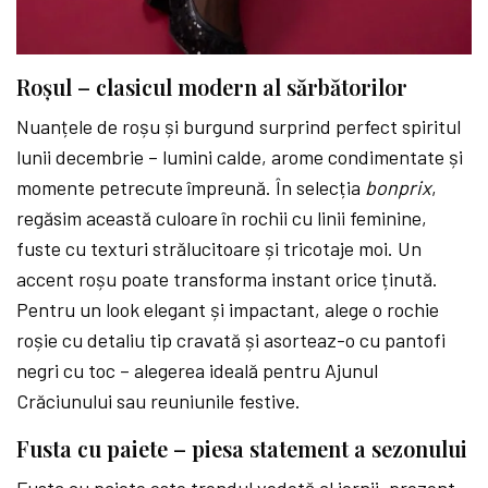
Roșul – clasicul modern al sărbătorilor
Nuanțele de roșu și burgund surprind perfect spiritul
lunii decembrie – lumini calde, arome condimentate și
momente petrecute împreună. În selecția
bonprix
,
regăsim această culoare în rochii cu linii feminine,
fuste cu texturi strălucitoare și tricotaje moi. Un
accent roșu poate transforma instant orice ținută.
Pentru un look elegant și impactant, alege o rochie
roșie cu detaliu tip cravată și asorteaz-o cu pantofi
negri cu toc – alegerea ideală pentru Ajunul
Crăciunului sau reuniunile festive.
Fusta cu paiete – piesa statement a sezonului