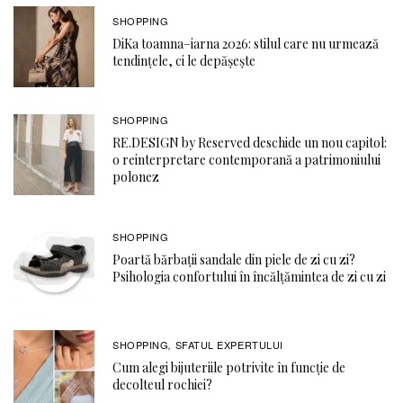
SHOPPING
DiKa toamna–iarna 2026: stilul care nu urmează
tendințele, ci le depășește
SHOPPING
RE.DESIGN by Reserved deschide un nou capitol:
o reinterpretare contemporană a patrimoniului
polonez
SHOPPING
Poartă bărbații sandale din piele de zi cu zi?
Psihologia confortului în încălțămintea de zi cu zi
SHOPPING
SFATUL EXPERTULUI
,
Cum alegi bijuteriile potrivite în funcție de
decolteul rochiei?