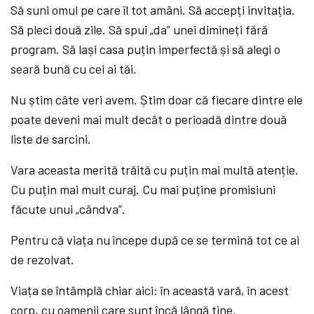
Să suni omul pe care îl tot amâni. Să accepți invitația.
Să pleci două zile. Să spui „da” unei dimineți fără
program. Să lași casa puțin imperfectă și să alegi o
seară bună cu cei ai tăi.
Nu știm câte veri avem. Știm doar că fiecare dintre ele
poate deveni mai mult decât o perioadă dintre două
liste de sarcini.
Vara aceasta merită trăită cu puțin mai multă atenție.
Cu puțin mai mult curaj. Cu mai puține promisiuni
făcute unui „cândva”.
Pentru că viața nu începe după ce se termină tot ce ai
de rezolvat.
Viața se întâmplă chiar aici: în această vară, în acest
corp, cu oamenii care sunt încă lângă tine.