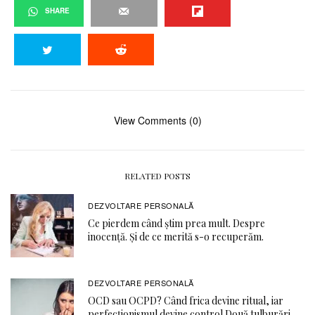
SHARE
View Comments (0)
RELATED POSTS
DEZVOLTARE PERSONALĂ
Ce pierdem când știm prea mult. Despre
inocență. Și de ce merită s-o recuperăm.
DEZVOLTARE PERSONALĂ
OCD sau OCPD? Când frica devine ritual, iar
perfecționismul devine control Două tulburări