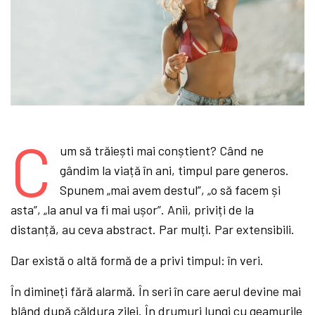
C
um să trăiești mai conștient? Când ne
gândim la viață în ani, timpul pare generos.
Spunem „mai avem destul”, „o să facem și
asta”, „la anul va fi mai ușor”. Anii, priviți de la
distanță, au ceva abstract. Par mulți. Par extensibili.
Dar există o altă formă de a privi timpul: în veri.
În dimineți fără alarmă. În seri în care aerul devine mai
blând după căldura zilei. În drumuri lungi cu geamurile