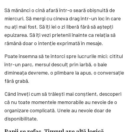
Să mănânci o cină afară într-o seară obișnuită de
miercuri. Să mergi cu cineva drag într-un loc în care
nu ați mai fost. Să îți iei o zi liberă fără să aștepți
epuizarea. Să îți vezi prietenii înainte ca relația să
rămână doar o intenție exprimată în mesaje.
Poate însemna să te întorci spre lucrurile mici: cititul
într-un parc, mersul desculț prin iarbă, o baie
dimineața devreme, o plimbare la apus, o conversație
fără grabă.
Când înveți cum să trăiești mai conștient, descoperi
că nu toate momentele memorabile au nevoie de o
organizare complicată. Unele au nevoie doar de
disponibilitate.
Banii se refac. Timpul are altă logică