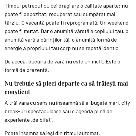
Timpul petrecut cu cei dragi are o calitate aparte: nu
poate fi depozitat, recuperat sau cumpărat mai
târziu. O vacanță poate fi reprogramată. Un weekend
poate fi mutat. Dar o anumită vârstă a copilului tău, o
anumită vară a părinților tăi, o anumită formă de
energie a propriului tău corp nu se repetă identic.
De aceea, bucuria de vară nu este un moft. Este o
formă de prezență.
Nu trebuie să pleci departe ca să trăiești mai
conștient
A trăi
vara
cu sens nu înseamnă să ai bugete mari, city
break-uri spectaculoase sau o agendă plină de
experiențe „de bifat”.
Poate însemna să ieși din ritmul automat.