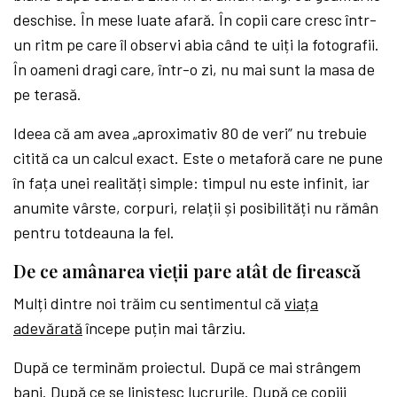
deschise. În mese luate afară. În copii care cresc într-
un ritm pe care îl observi abia când te uiți la fotografii.
În oameni dragi care, într-o zi, nu mai sunt la masa de
pe terasă.
Ideea că am avea „aproximativ 80 de veri” nu trebuie
citită ca un calcul exact. Este o metaforă care ne pune
în fața unei realități simple: timpul nu este infinit, iar
anumite vârste, corpuri, relații și posibilități nu rămân
pentru totdeauna la fel.
De ce amânarea vieții pare atât de firească
Mulți dintre noi trăim cu sentimentul că
viața
adevărată
începe puțin mai târziu.
După ce terminăm proiectul. După ce mai strângem
bani. După ce se liniștesc lucrurile. După ce copiii