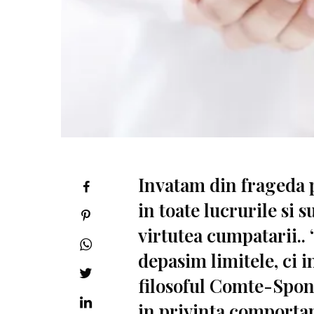
Invatam din frageda p
in toate lucrurile si
virtutea cumpatarii..
depasim limitele, ci 
filosoful Comte-Sponvi
in privinta comportam