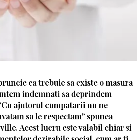
runcie ca trebuie sa existe o masura
 suntem indemnati sa deprindem
 “Cu ajutorul cumpatarii nu ne
invatam sa le respectam” spunea
lle. Acest lucru este valabil chiar si
entelor dezirabile social, cum ar fi,