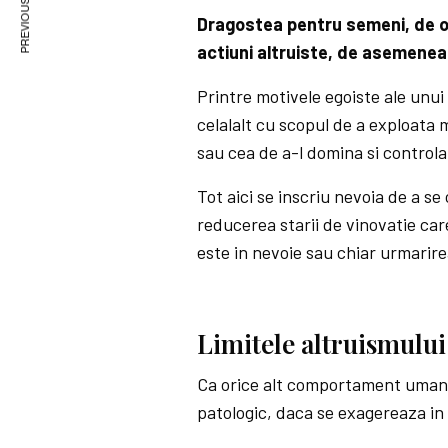
PREVIOUS ARTICLE
Dragostea pentru semeni, de ob
actiuni altruiste, de asemenea
Printre motivele egoiste ale unu
celalalt cu scopul de a exploata m
sau cea de a-l domina si controla 
Tot aici se inscriu nevoia de a s
reducerea starii de vinovatie ca
este in nevoie sau chiar urmarir
Limitele altruismului
Ca orice alt comportament uman, 
patologic, daca se exagereaza in 