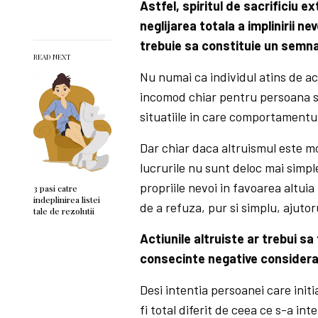
Astfel, spiritul de sacrificiu 
neglijarea totala a implinirii 
trebuie sa constituie un semna
READ NEXT
Nu numai ca individul atins de ac
incomod chiar pentru persoana sau
situatiile in care comportamentul
Dar chiar daca altruismul este 
lucrurile nu sunt deloc mai simpl
propriile nevoi in favoarea altui
3 pasi catre
indeplinirea listei
de a refuza, pur si simplu, ajutor
tale de rezolutii
Actiunile altruiste ar trebui sa 
consecinte negative considerab
Desi intentia persoanei care initi
fi total diferit de ceea ce s-a int