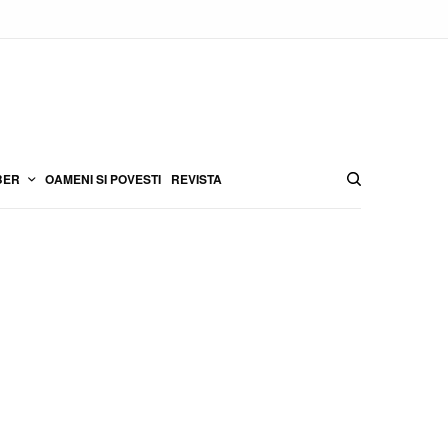
BER
OAMENI SI POVESTI
REVISTA