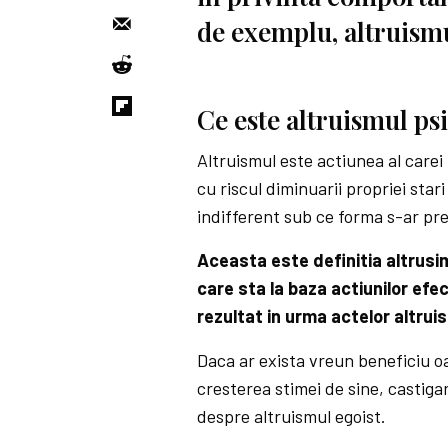
de exemplu, altruism
Ce este altruismul ps
Altruismul este actiunea al carei 
cu riscul diminuarii propriei star
indifferent sub ce forma s-ar pr
Aceasta este definitia altrusim
care sta la baza actiunilor efec
rezultat in urma actelor altruis
Daca ar exista vreun beneficiu o
cresterea stimei de sine, castiga
despre altruismul egoist.