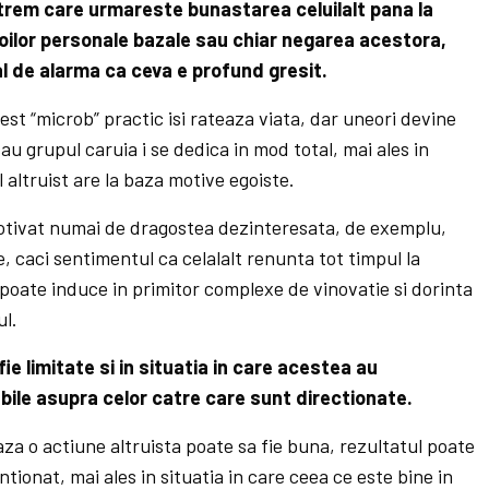
extrem care urmareste bunastarea celuilalt pana la
nevoilor personale bazale sau chiar negarea acestora,
l de alarma ca ceva e profund gresit.
est “microb” practic isi rateaza viata, dar uneori devine
 grupul caruia i se dedica in mod total, mai ales in
 altruist are la baza motive egoiste.
motivat numai de dragostea dezinteresata, de exemplu,
e, caci sentimentul ca celalalt renunta tot timpul la
a poate induce in primitor complexe de vinovatie si dorinta
ul.
fie limitate si in situatia in care acestea au
ile asupra celor catre care sunt directionate.
aza o actiune altruista poate sa fie buna, rezultatul poate
entionat, mai ales in situatia in care ceea ce este bine in