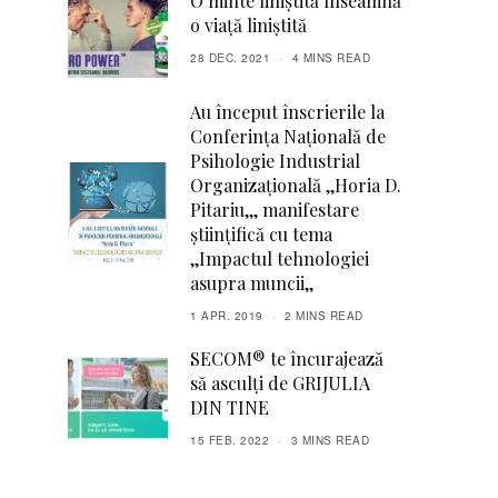
O minte liniștită înseamnă
o viață liniștită
28 DEC. 2021
4 MINS READ
Au început înscrierile la
Conferința Națională de
Psihologie Industrial
Organizațională ,,Horia D.
Pitariu,,, manifestare
științifică cu tema
,,Impactul tehnologiei
asupra muncii,,
1 APR. 2019
2 MINS READ
SECOM® te încurajează
să asculți de GRIJULIA
DIN TINE
15 FEB. 2022
3 MINS READ