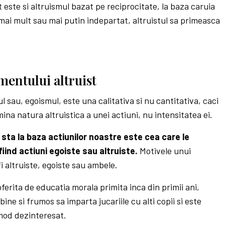
 este si altruismul bazat pe reciprocitate, la baza caruia
 mai mult sau mai putin indepartat, altruistul sa primeasca
mentului altruist
l sau, egoismul, este una calitativa si nu cantitativa, caci
ina natura altruistica a unei actiuni, nu intensitatea ei.
 sta la baza actiunilor noastre este cea care le
fiind actiuni egoiste sau altruiste.
Motivele unui
 altruiste, egoiste sau ambele.
ferita de educatia morala primita inca din primii ani,
ine si frumos sa imparta jucariile cu alti copii si este
 mod dezinteresat.