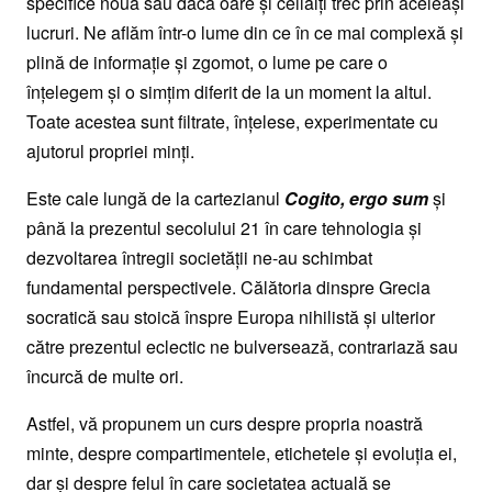
specifice nouă sau dacă oare şi ceilalţi trec prin aceleaşi
lucruri. Ne aflăm într-o lume din ce în ce mai complexă şi
plină de informaţie şi zgomot, o lume pe care o
înţelegem şi o simţim diferit de la un moment la altul.
Toate acestea sunt filtrate, înţelese, experimentate cu
ajutorul propriei minţi.
Este cale lungă de la cartezianul
Cogito, ergo sum
şi
până la prezentul secolului 21 în care tehnologia şi
dezvoltarea întregii societăţii ne-au schimbat
fundamental perspectivele. Călătoria dinspre Grecia
socratică sau stoică înspre Europa nihilistă şi ulterior
către prezentul eclectic ne bulversează, contrariază sau
încurcă de multe ori.
Astfel, vă propunem un curs despre propria noastră
minte, despre compartimentele, etichetele şi evoluţia ei,
dar şi despre felul în care societatea actuală se