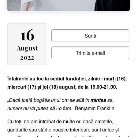
16
Sună
August
Trimite e-mail
2022
Întâlnirile au loc la sediul fundaţiei, zilnic : marţi (16),
miercuri (17) şi joi (18) august, de la 19.00-21.00.
„Dacă toată bogăţia unui om se află în
mintea
sa,
nimeni nu va putea să i-o fure.”
Benjamin Franklin
Cu toţii ne-am întrebat de multe ori dacă emoţiile,
gândurile sau stările noastre interioare sunt unice şi