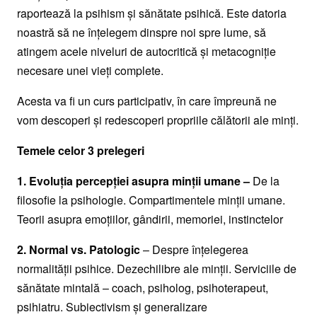
raportează la psihism şi sănătate psihică. Este datoria
noastră să ne înţelegem dinspre noi spre lume, să
atingem acele niveluri de autocritică şi metacogniţie
necesare unei vieţi complete.
Acesta va fi un curs participativ, în care împreună ne
vom descoperi şi redescoperi propriile călătorii ale minţi.
Temele celor 3 prelegeri
1. Evoluţia percepţiei asupra minţii umane –
De la
filosofie la psihologie. Compartimentele minţii umane.
Teorii asupra emoţiilor, gândirii, memoriei, instinctelor
2. Normal vs. Patologic
– Despre înţelegerea
normalităţii psihice. Dezechilibre ale minţii. Serviciile de
sănătate mintală – coach, psiholog, psihoterapeut,
psihiatru. Subiectivism şi generalizare