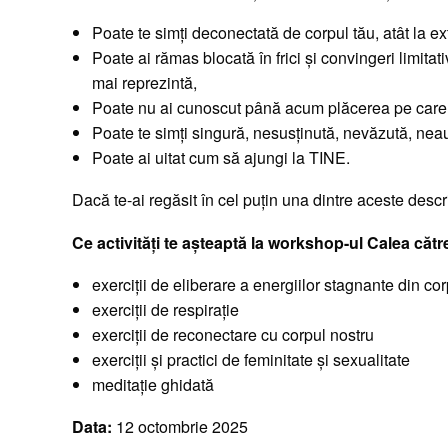
Poate te simți deconectată de corpul tău, atât la exter
Poate ai rămas blocată în frici și convingeri limita
mai reprezintă,
Poate nu ai cunoscut până acum plăcerea pe care c
Poate te simți singură, nesusținută, nevăzută, neau
Poate ai uitat cum să ajungi la TINE.
Dacă te-ai regăsit în cel puțin una dintre aceste descr
Ce activități te așteaptă la workshop-ul Calea căt
exerciții de eliberare a energiilor stagnante din co
exerciții de respirație
exerciții de reconectare cu corpul nostru
exerciții și practici de feminitate și sexualitate
meditație ghidată
Data:
12 octombrie 2025