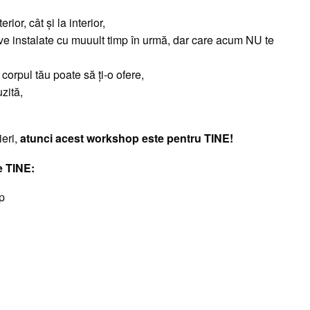
ior, cât și la interior,
tive instalate cu muuult timp în urmă, dar care acum NU te
orpul tău poate să ți-o ofere,
zită,
ieri,
atunci acest workshop este pentru TINE!
re TINE:
rp