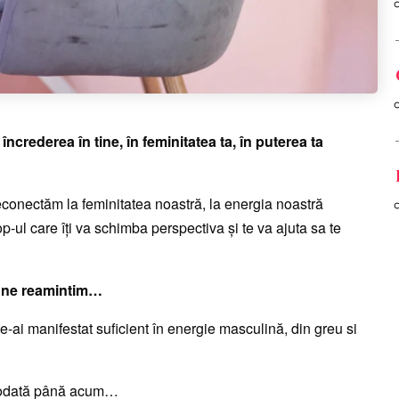
ncrederea în tine, în feminitatea ta, în puterea ta
econectăm la feminitatea noastră, la energia noastră
-ul care îți va schimba perspectiva și te va ajuta sa te
să ne reamintim…
te-ai manifestat suficient în energie masculină, din greu si
iciodată până acum…