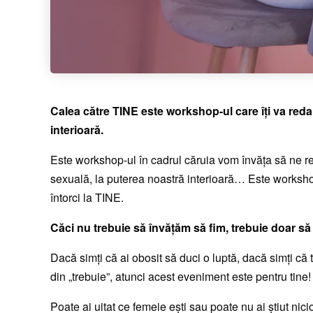
Calea către TINE este workshop-ul care îți va reda î
interioară.
Este workshop-ul în cadrul căruia vom învăța să ne r
sexuală, la puterea noastră interioară… Este workshop
întorci la TINE.
Căci nu trebuie să învățăm să fim, trebuie doar 
Dacă simți că ai obosit să duci o luptă, dacă simți că 
din „trebuie”, atunci acest eveniment este pentru tine!
Poate ai uitat ce femeie ești sau poate nu ai știut n