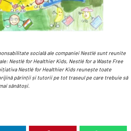
sponsabilitate socială ale companiei Nestlé sunt reunite
ipale: Nestlé for Healthier Kids, Nestlé for a Waste Free
ițiativa Nestlé for Healthier Kids reunește toate
ijină părinții și tutorii pe tot traseul pe care trebuie să
mai sănătoși.