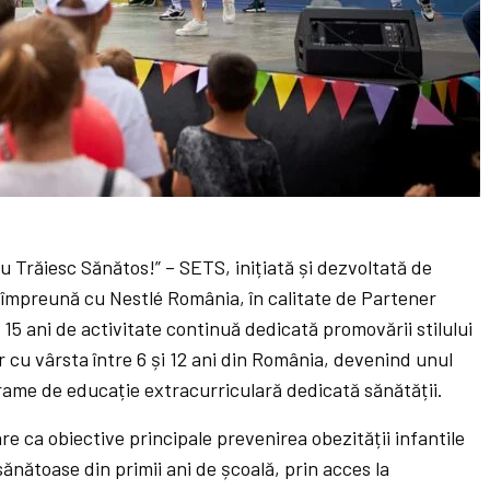
Eu Trăiesc Sănătos!” – SETS, inițiată și dezvoltată de
împreună cu Nestlé România, în calitate de Partener
15 ani de activitate continuă dedicată promovării stilului
or cu vârsta între 6 și 12 ani din România, devenind unul
rame de educație extracurriculară dedicată sănătății.
e ca obiective principale prevenirea obezității infantile
sănătoase din primii ani de școală, prin acces la