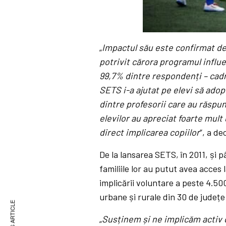
„
Impactul său este confirmat de 
potrivit cărora programul influ
99,7% dintre respondenți – cadre
SETS i-a ajutat pe elevi să adop
dintre profesorii care au răspun
elevilor au apreciat foarte mult
direct implicarea copiilor
”, a d
De la lansarea SETS, în 2011, și p
familiile lor au putut avea acces 
implicării voluntare a peste 4.500
urbane și rurale din 30 de județe
„
Susținem și ne implicăm activ 