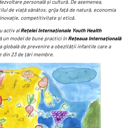
 dezvoltare personală și cultură. De asemenea,
lul de viaţă sănătos, grija faţă de natură, economia
inovaţie, competitivitate şi etică.
 activ al
Rețelei Internaționale Youth Health
ă un model de bune practici în
Rețeaua Internațională
 globală de prevenire a obezității infantile care a
e din 23 de țări membre.