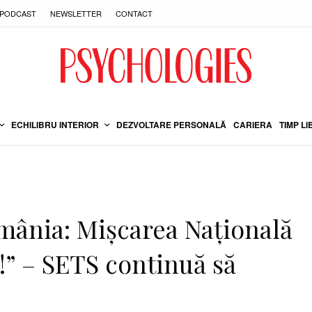
PODCAST
NEWSLETTER
CONTACT
ECHILIBRU INTERIOR
DEZVOLTARE PERSONALĂ
CARIERA
TIMP LI
omânia: Mișcarea Națională
!” – SETS continuă să