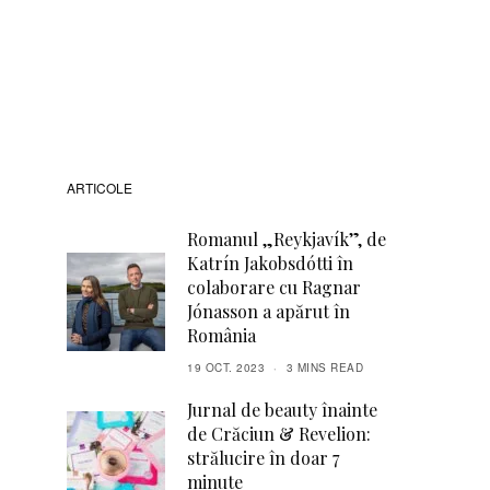
ARTICOLE
Romanul „Reykjavík”, de
Katrín Jakobsdótti în
colaborare cu Ragnar
Jónasson a apărut în
România
19 OCT. 2023
3 MINS READ
Jurnal de beauty înainte
de Crăciun & Revelion:
strălucire în doar 7
minute