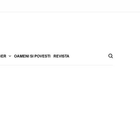
BER
OAMENI SI POVESTI
REVISTA