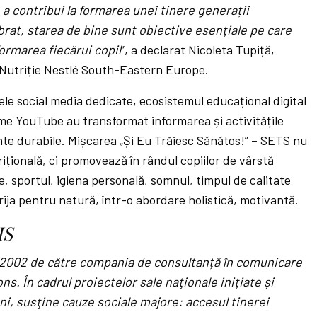
a contribui la formarea unei tinere generații
ibrat, starea de bine sunt obiective esențiale pe care
ormarea fiecărui copil
”, a declarat Nicoleta Tupiță,
 Nutriție Nestlé South-Eastern Europe.
ele social media dedicate, ecosistemul educațional digital
lme YouTube au transformat informarea și activitățile
te durabile. Mișcarea „Și Eu Trăiesc Sănătos!” – SETS nu
rițională, ci promovează în rândul copiilor de vârstă
ice, sportul, igiena personală, somnul, timpul de calitate
grija pentru natură, într-o abordare holistică, motivantă.
IS
n 2002 de către compania de consultanță în comunicare
 În cadrul proiectelor sale naţionale inițiate și
ni, susţine cauze sociale majore: accesul tinerei