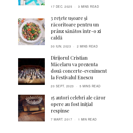
17 DEC. 2025
3 MINS READ
3 rețete ușoare și
răcoritoare pentru un
prânz sănătos într-o zi
caldă
30 IUN. 2023
2 MINS READ
Dirijorul Cristian
Măcelaru va prezenta
două concerte-eveniment
la Festivalul Enescu
20 SEPT. 2023
5 MINS READ
15 autori celebri ale căror
opere au fost inițial
respinse
7 MART. 2017
1 MIN READ