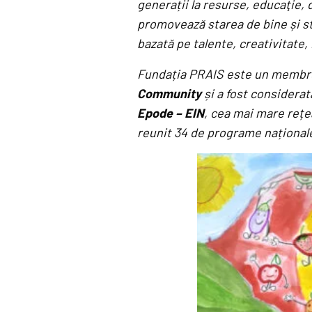
generații la resurse, educaţie,
promovează starea de bine și sti
bazată pe talente, creativitate, 
Fundația PRAIS este un membru
Community
și a fost considerat
Epode – EIN
, cea mai mare rețea
reunit 34 de programe național