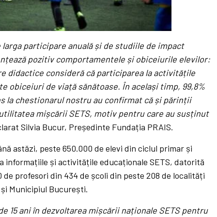
larga participare anuală și de studiile de impact
ențează pozitiv comportamentele și obiceiurile elevilor:
 didactice consideră că participarea la activitățile
te obiceiuri de viață sănătoase. În același timp, 99,8%
s la chestionarul nostru au confirmat că și părinții
 utilitatea mișcării SETS, motiv pentru care au susținut
eclarat Silvia Bucur, Președinte Fundația PRAIS.
ână astăzi, peste 650.000 de elevi din ciclul primar și
la informațiile și activitățile educaționale SETS, datorită
 de profesori din 434 de școli din peste 208 de localități
 și Municipiul București.
de 15 ani în dezvoltarea mișcării naționale SETS pentru