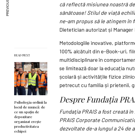
PREVIOUS ARTICLE
că reflectă misiunea noastră de 
sănătoase! Stilul de viață echil
ne-am propus să le atingem în f
Dietetician autorizat și Manager
Metodologiile inovative, platform
100% alcătuit din e-Book-uri, fi
READ NEXT
multidisciplinare în comportamen
se limitează doar la educația nut
școlară și activitățile fizice ziln
petrecut cu familia și prietenii, 
Despre Fundaţia PRA
Psihologia ordinii la
locul de muncă: de
Fundaţia PRAIS a fost creată î
ce un spațiu de
depozitare
PRAIS Corporate Communications.
organizat crește
productivitatea
dezvoltate de-a lungul a 24 de a
echipei