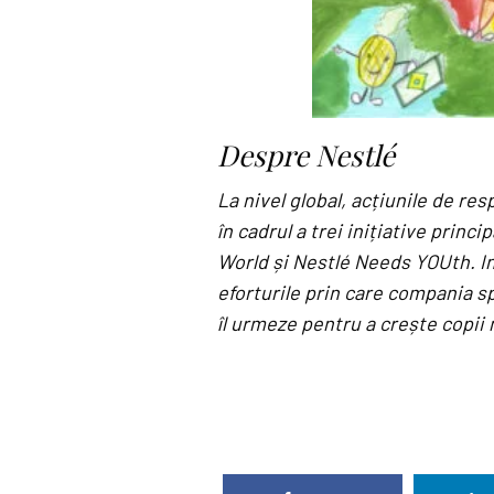
Despre Nestlé
La nivel global, acțiunile de re
în cadrul a trei inițiative princ
World și Nestlé Needs YOUth. In
eforturile prin care compania spr
îl urmeze pentru a crește copii 