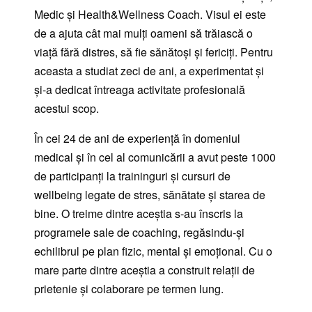
Medic şi Health&Wellness Coach. Visul ei este
de a ajuta cât mai mulți oameni să trăiască o
viaţă fără distres, să fie sănătoși și fericiți. Pentru
aceasta a studiat zeci de ani, a experimentat și
şi-a dedicat întreaga activitate profesională
acestui scop.
În cei 24 de ani de experienţă în domeniul
medical şi în cel al comunicării a avut peste 1000
de participanţi la traininguri și cursuri de
wellbeing legate de stres, sănătate şi starea de
bine. O treime dintre aceștia s-au înscris la
programele sale de coaching, regăsindu-şi
echilibrul pe plan fizic, mental și emoţional. Cu o
mare parte dintre aceştia a construit relații de
prietenie și colaborare pe termen lung.