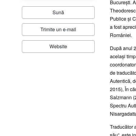
București. A 
Theodorescu
Sună
Publice și C
a fost aprec
Trimite un e-mail
României.
Website
După anul 20
același timp
coordonatoru
de traducăto
Autentică, 
2015), În că
Salzmann (2
Spectru Auti
Nisargadatt
Traducător a
său”, este i