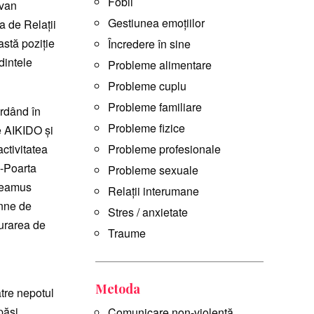
Fobii
zvan
Gestiunea emoțiilor
 de Relații
astă poziție
Încredere în sine
dintele
Probleme alimentare
Probleme cuplu
Probleme familiare
ordând în
Probleme fizice
e AIKIDO și
ctivitatea
Probleme profesionale
n-Poarta
Probleme sexuale
udeamus
Relații interumane
anne de
Stres / anxietate
urarea de
Traume
Metoda
ătre nepotul
păși
Comunicare non-violentă