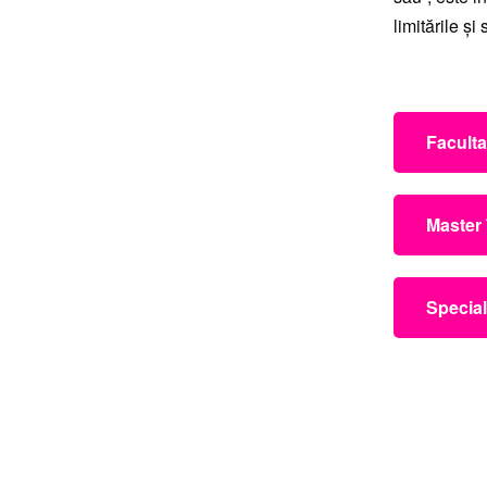
limitările și
Faculta
Univers
Master
Univers
Special
Olanda