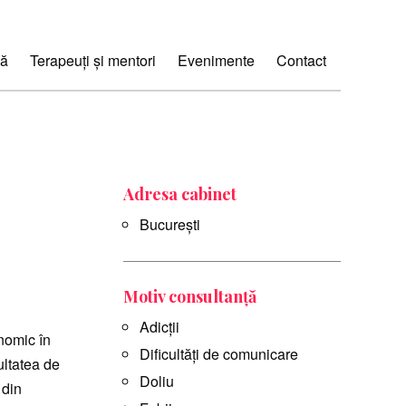
ă
Terapeuți și mentori
Evenimente
Contact
Adresa cabinet
Bucureşti
Motiv consultanță
Adicții
nomic în
Dificultăți de comunicare
ultatea de
Doliu
 din