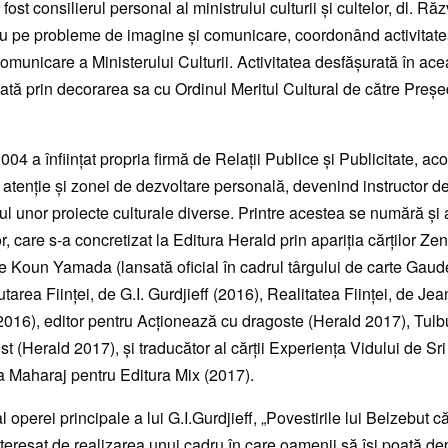
fost consilierul personal al ministrului culturii și cultelor, dl. Ră
 pe probleme de imagine și comunicare, coordonând activitatea
omunicare a Ministerului Culturii. Activitatea desfășurată în ace
iată prin decorarea sa cu Ordinul Meritul Cultural de către Preșe
04 a înființat propria firmă de Relații Publice și Publicitate, ac
 atenție și zonei de dezvoltare personală, devenind instructor d
l unor proiecte culturale diverse. Printre acestea se numără și a
r, care s-a concretizat la Editura Herald prin apariția cărților Ze
de Koun Yamada (lansată oficial în cadrul târgului de carte Ga
utarea Ființei, de G.I. Gurdjieff (2016), Realitatea Ființei, de Je
016), editor pentru Acționează cu dragoste (Herald 2017), Tulb
st (Herald 2017), și traducător al cărții Experiența Vidului de Sri
a Maharaj pentru Editura Mix (2017).
l operei principale a lui G.I.Gurdjieff, „Povestirile lui Belzebut c
nteresat de realizarea unui cadru în care oamenii să își poată de