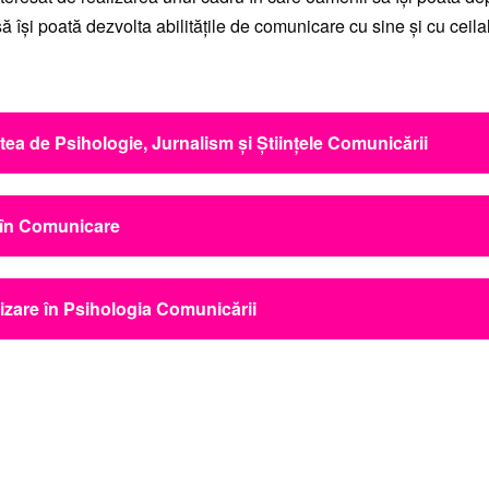
 să își poată dezvolta abilitățile de comunicare cu sine și cu ceilal
tea de Psihologie, Jurnalism și Științele Comunicării
itatea București
 în Comunicare
itatea București
izare în Psihologia Comunicării