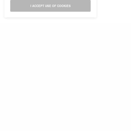
I ACCEPT USE OF COOKIES
Abonamente la revista Psychologies
Publicitate pe Psychologies
Abonare Newsletter
Tărg de primăvară
Termeni si conditii
Despre cookies