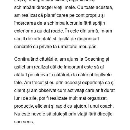
schimbării direcției vieții mele. Cu toate acestea,
am realizat că planificarea pe cont propriu și
încercarea de a schimba lucrurile fără sprijin
exterior nu au dat roade. În cele din urmă, m-am
simțit dezorientată și lipsită de răspunsuri
concrete cu privire la următorul meu pas.
Continuând căutările, am ajuns la Coaching și
astfel am realizat cât de important este să ai
alături pe cineva în călătoria ta către obiectivele
tale. Am trecut și eu prin aceeași experiență ca și
client și am observat cum activități care ar fi durat
luni de zile, pot fi realizate mult mai organizat,
productiv, eficient și rapid cu ajutorul unui coach.
Nu este nevoie să plutești prin viață fără direcție
sau sens.