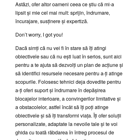
Astăzi, ofer altor oameni ceea ce știu că mi-a
lipsit și mie cel mai mult: sprijin, îndrumare,
încurajare, susținere și expertiză.
Don’t worry, I got you!
Dacă simți că nu vei fi în stare să îți atingi
obiectivele sau că nu ești luat în serios, sunt aici
pentru a te ajuta să dezvolți un plan de acțiune și
să identifici resursele necesare pentru a-ți atinge
scopurile. Folosesc tehnici deja dovedite pentru
a-ți oferi suport și îndrumare în depășirea
blocajelor interioare, a convingerilor limitative și
a obstacolelor, astfel încât să îți poți atinge
obiectivele și să îți transformi viața. Îți ofer soluții
personalizate, adaptate la nevoile tale și te voi
ghida cu toată răbdarea în întreg procesul de