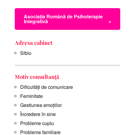
Asociația Română de Psihoterapie
Integrativă
Psihoterapia integrativă abordează în
Adresa cabinet
mod holistic omul și vindecarea, luând în
Sibiu
considerare toate dimensiunile ființei
umane - cognitivă, afectivă,
comportamentală și spirituală. Aceasta
îmbină metode de lucru și teorii
Motiv consultanță
psihologice specifice mai multor
Dificultăți de comunicare
orientări terapeutice, punând accent pe
Feminitate
relația terapeutică ca element principal
al schimbării.
Gestiunea emoțiilor
Încredere în sine
Probleme cuplu
Probleme familiare