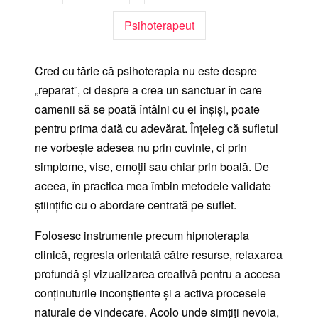
Psihoterapeut
Cred cu tărie că psihoterapia nu este despre
„reparat”, ci despre a crea un sanctuar în care
oamenii să se poată întâlni cu ei înșiși, poate
pentru prima dată cu adevărat. Înțeleg că sufletul
ne vorbește adesea nu prin cuvinte, ci prin
simptome, vise, emoții sau chiar prin boală. De
aceea, în practica mea îmbin metodele validate
științific cu o abordare centrată pe suflet.
Folosesc instrumente precum hipnoterapia
clinică, regresia orientată către resurse, relaxarea
profundă și vizualizarea creativă pentru a accesa
conținuturile inconștiente și a activa procesele
naturale de vindecare. Acolo unde simțiți nevoia,