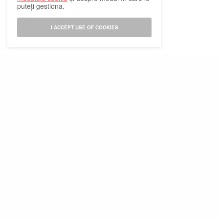
puteți gestiona.
I ACCEPT USE OF COOKIES
Abonamente la revista Psychologies
Publicitate pe Psychologies
Abonare Newsletter
Tărg de primăvară
Termeni si conditii