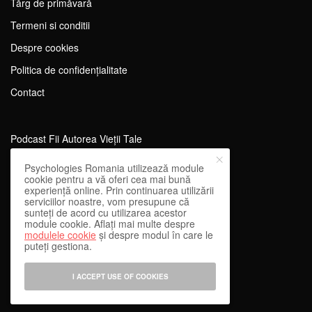
Tărg de primăvară
Termeni si conditii
Despre cookies
Politica de confidențialitate
Contact
Podcast Fii Autorea Vieții Tale
Evenimente Fii Autoarea Vieții Tale!
Psychologies Romania utilizează module
cookie pentru a vă oferi cea mai bună
SportEdu
experiență online. Prin continuarea utilizării
serviciilor noastre, vom presupune că
Antrenament Mental pentru Sportivi
sunteți de acord cu utilizarea acestor
module cookie. Aflați mai multe despre
Learning Network
modulele cookie
și despre modul în care le
puteți gestiona.
WEnough
Reward & Engage
I ACCEPT USE OF COOKIES