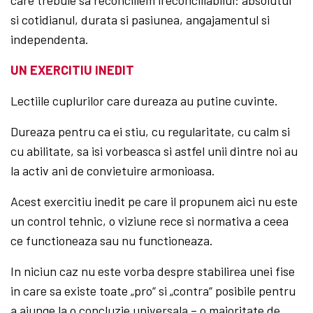
care trebuie sa reconciliem ireconciliabilul: absolutul
si cotidianul, durata si pasiunea, angajamentul si
independenta.
UN EXERCITIU INEDIT
Lectiile cuplurilor care dureaza au putine cuvinte.
Dureaza pentru ca ei stiu, cu regularitate, cu calm si
cu abilitate, sa isi vorbeasca si astfel unii dintre noi au
la activ ani de convietuire armonioasa.
Acest exercitiu inedit pe care il propunem aici nu este
un control tehnic, o viziune rece si normativa a ceea
ce functioneaza sau nu functioneaza.
In niciun caz nu este vorba despre stabilirea unei fise
in care sa existe toate „pro“ si „contra“ posibile pentru
a ajunge la o concluzie universala – o majoritate de