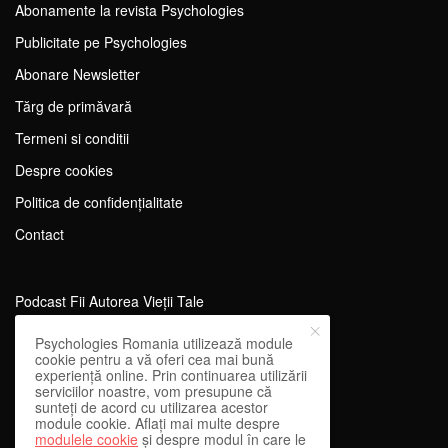
Abonamente la revista Psychologies
Publicitate pe Psychologies
Abonare Newsletter
Tărg de primăvară
Termeni si conditii
Despre cookies
Politica de confidențialitate
Contact
Podcast Fii Autorea Vieții Tale
Evenimente Fii Autoarea Vieții Tale!
Psychologies Romania utilizează module
cookie pentru a vă oferi cea mai bună
SportEdu
experiență online. Prin continuarea utilizării
serviciilor noastre, vom presupune că
Antrenament Mental pentru Sportivi
sunteți de acord cu utilizarea acestor
module cookie. Aflați mai multe despre
Learning Network
modulele cookie
și despre modul în care le