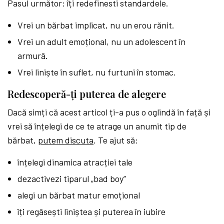
Pasul următor: îți redefinesti standardele.
Vrei un bărbat implicat, nu un erou rănit.
Vrei un adult emoțional, nu un adolescent în
armură.
Vrei liniște în suflet, nu furtuni în stomac.
Redescoperă-ți puterea de alegere
Dacă simți că acest articol ți-a pus o oglindă în față și
vrei să înțelegi de ce te atrage un anumit tip de
bărbat,
putem discuta
. Te ajut să:
înțelegi dinamica atracției tale
dezactivezi tiparul „bad boy”
alegi un bărbat matur emoțional
îți regăsești liniștea și puterea în iubire