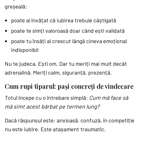
greșeală:
poate ai învățat că iubirea trebuie câștigată
poate te simți valoroasă doar când ești validată
poate tu însăți ai crescut lângă cineva emoțional
indisponibil
Nu te judeca. Ești om. Dar tu meriți mai mult decât
adrenalină. Meriți calm, siguranță, prezență.
Cum rupi tiparul: pași concreți de vindecare
Totul începe cu o întrebare simplă:
Cum mă face să
mă simt acest bărbat pe termen lung?
Dacă răspunsul este: anxioasă, confuză, în competiție
nu este iubire. Este atașament traumatic.