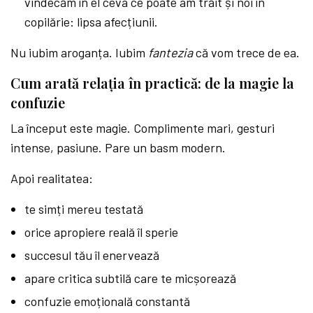
vindecăm în el ceva ce poate am trăit și noi în
copilărie: lipsa afecțiunii.
Nu iubim aroganța. Iubim
fantezia
că vom trece de ea.
Cum arată relația în practică: de la magie la
confuzie
La început este magie. Complimente mari, gesturi
intense, pasiune. Pare un basm modern.
Apoi realitatea:
te simți mereu testată
orice apropiere reală îl sperie
succesul tău îl enervează
apare critica subtilă care te micșorează
confuzie emoțională constantă