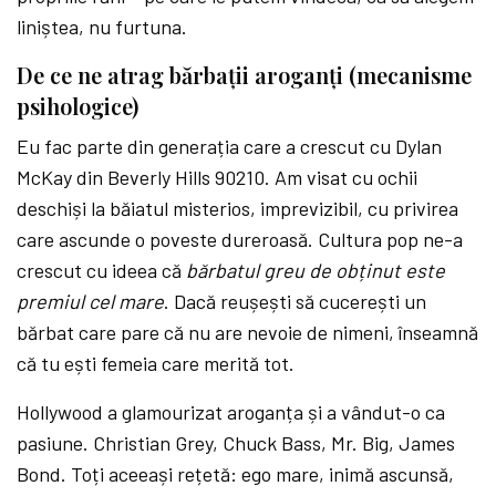
liniștea, nu furtuna.
De ce ne atrag bărbații aroganți (mecanisme
psihologice)
Eu fac parte din generația care a crescut cu Dylan
McKay din Beverly Hills 90210. Am visat cu ochii
deschiși la băiatul misterios, imprevizibil, cu privirea
care ascunde o poveste dureroasă. Cultura pop ne-a
crescut cu ideea că
bărbatul greu de obținut este
premiul cel mare
. Dacă reușești să cucerești un
bărbat care pare că nu are nevoie de nimeni, înseamnă
că tu ești femeia care merită tot.
Hollywood a glamourizat aroganța și a vândut-o ca
pasiune. Christian Grey, Chuck Bass, Mr. Big, James
Bond. Toți aceeași rețetă: ego mare, inimă ascunsă,