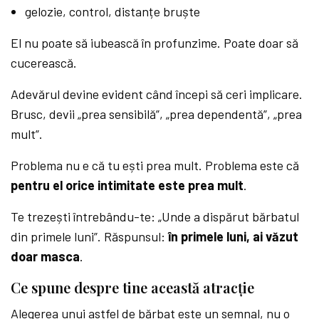
gelozie, control, distanțe bruște
El nu poate să iubească în profunzime. Poate doar să
cucerească.
Adevărul devine evident când începi să ceri implicare.
Brusc, devii „prea sensibilă”, „prea dependentă”, „prea
mult”.
Problema nu e că tu ești prea mult. Problema este că
pentru el orice intimitate este prea mult
.
Te trezești întrebându-te: „Unde a dispărut bărbatul
din primele luni”. Răspunsul:
în primele luni, ai văzut
doar masca
.
Ce spune despre tine această atracție
Alegerea unui astfel de bărbat este un semnal, nu o