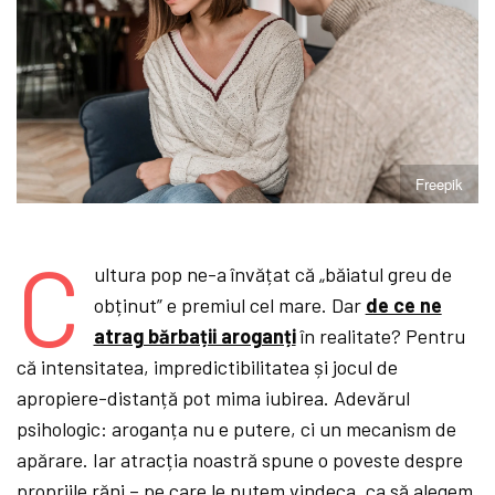
Freepik
C
ultura pop ne-a învățat că „băiatul greu de
obținut” e premiul cel mare. Dar
de ce ne
atrag bărbații aroganți
în realitate? Pentru
că intensitatea, impredictibilitatea și jocul de
apropiere-distanță pot mima iubirea. Adevărul
psihologic: aroganța nu e putere, ci un mecanism de
apărare. Iar atracția noastră spune o poveste despre
propriile răni – pe care le putem vindeca, ca să alegem