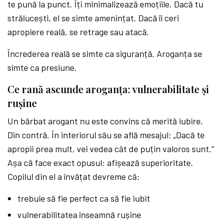
te pună la punct. Îți minimalizează emoțiile. Dacă tu
strălucești, el se simte amenințat. Dacă îi ceri
apropiere reală, se retrage sau atacă.
Încrederea reală se simte ca siguranță. Aroganța se
simte ca presiune.
Ce rană ascunde aroganța: vulnerabilitate și
rușine
Un bărbat arogant nu este convins că merită iubire.
Din contră. În interiorul său se află mesajul: „Dacă te
apropii prea mult, vei vedea cât de puțin valoros sunt.”
Așa că face exact opusul: afișează superioritate.
Copilul din el a învățat devreme că:
trebuie să fie perfect ca să fie iubit
vulnerabilitatea înseamnă rușine