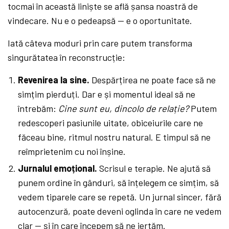
tocmai în această liniște se află șansa noastră de
vindecare. Nu e o pedeapsă — e o oportunitate.
Iată câteva moduri prin care putem transforma
singurătatea în reconstrucție:
Revenirea la sine.
Despărțirea ne poate face să ne
simțim pierduți. Dar e și momentul ideal să ne
întrebăm:
Cine sunt eu, dincolo de relație?
Putem
redescoperi pasiunile uitate, obiceiurile care ne
făceau bine, ritmul nostru natural. E timpul să ne
reîmprietenim cu noi înșine.
Jurnalul emoțional.
Scrisul e terapie. Ne ajută să
punem ordine în gânduri, să înțelegem ce simțim, să
vedem tiparele care se repetă. Un jurnal sincer, fără
autocenzură, poate deveni oglinda în care ne vedem
clar — și în care începem să ne iertăm.