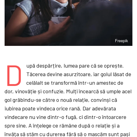
Freepik
D
upă despărțire, lumea pare că se oprește.
Tăcerea devine asurzitoare, iar golul lăsat de
celălalt se transformă într-un amestec de
dor, vinovăție și confuzie. Mulți încearcă să umple acel
gol grăbindu-se către o nouă relație, convinși că
iubirea poate vindeca orice rană. Dar adevărata
vindecare nu vine dintr-o fugă, ci dintr-o întoarcere
spre sine. A înțelege ce rămâne după o relație și a
învăța să stăm cu durerea fără să o mascăm sunt pași