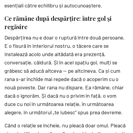
esențiali către echilibru și autocunoaștere.
Ce rămâne după despărțire: între gol și
regăsire
Despărțirea nu e doar o ruptură între două persoane.
E o fisură în interiorul nostru, o tăcere care se
instalează acolo unde altădată era prezență,
conversație, căldură. Și în acel spațiu gol, mulți se
grăbesc să aducă altceva — pe altcineva. Ca și cum
rana s-ar închide mai repede dacă o acoperim cu o
nouă poveste. Dar rana nu dispare. Ea rămâne, chiar
dacă o ignorăm. Și dacă nu o privim în față, o vom
duce cu noi în următoarea relație, în următoarea
alegere, în următorul „te iubesc” spus prea devreme.
Când o relație se încheie, nu pleacă doar omul. Pleacă