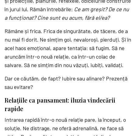
și proiecțiile, planurile, reflexele, obiceiurile construite
în jurul lui. Rămân întrebările:
Ce am greșit? De ce nu
a funcționat? Cine sunt eu acum, fără el/ea?
Rămâne și frica. Frica de singurătate, de tăcere, de a
nu mai fi dorit. Ne simțim goi, nevaloroși, pierduți. Și în
acel haos emoțional, apare tentația: să fugim. Să ne
aruncăm într-o nouă relație, ca într-un colac de
salvare. Să ne simțim din nou văzuți, iubiți, validați.
Dar ce căutăm, de fapt? Iubire sau alinare? Prezență
sau evitare?
Relațiile ca pansament: iluzia vindecării
rapide
Intrarea rapidă într-o nouă relație pare, la început, o
soluție. Ne distrage, ne oferă adrenalină, ne face să