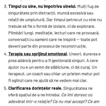
Timpul cu sine, nu împotriva sinelui.
Mulți fug de
singurătate prin distracții, muncă excesivă sau
relații de umplutură. Dar timpul petrecut cu sine nu
trebuie să fie o formă de izolare, ci de explorare.
Plimbări lungi, meditație, lecturi care ne provoacă,
conversații cu oameni care ne inspiră — toate pot
deveni parte din procesul de reconstrucție.
Terapia sau sprijinul emoțional
.
Uneori, durerea e
prea adâncă pentru a fi gestionată singuri. A cere
ajutor nu e un semn de slăbiciune, ci de curaj. Un
terapeut, un coach sau chiar un prieten matur pot
fi oglinzi care ne ajută să ne vedem mai clar.
Clarificarea dorințelor reale.
Singurătatea ne
oferă spațiul de a ne întreba:
Ce îmi doresc cu
adevărat într-o relație? Ce nu mai accept? Ce am