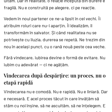
uităm. Dar în realitate, o relație începută din durere e
fragilă. Nu e construită pe alegere, ci pe reacție.
Vedem în noul partener ce ne-a lipsit în cel vechi. Îi
atribuim roluri care nu-i aparțin. Îl idealizăm, îl
transformăm în salvator. Și când realitatea nu se
potrivește cu iluzia, durerea se repetă. Ne trezim din
nou în același punct, cu o rană nouă peste cea veche.
Fără vindecare, iubirea devine o formă de evitare. Nu
iubim cu adevărat — ci ne agățăm.
Vindecarea după despărțire: un proces, nu o
etapă rapidă
Vindecarea nu e comodă. Nu e rapidă. Nu e liniară. Dar
e necesară. E acel proces tăcut în care învățăm să
stăm cu noi înșine, să ne ascultăm, să ne înțelegem. E