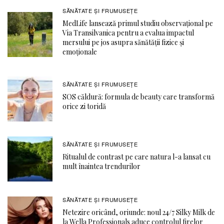
SĂNĂTATE ŞI FRUMUSEȚE
MedLife lansează primul studiu observațional pe
Via Transilvanica pentru a evalua impactul
mersului pe jos asupra sănătății fizice și
emoționale
SĂNĂTATE ŞI FRUMUSEȚE
SOS căldură: formula de beauty care transformă
orice zi toridă
SĂNĂTATE ŞI FRUMUSEȚE
Ritualul de contrast pe care natura l-a lansat cu
mult înaintea trendurilor
SĂNĂTATE ŞI FRUMUSEȚE
Netezire oricând, oriunde: noul 24/7 Silky Milk de
la Wella Professionals aduce controlul firelor