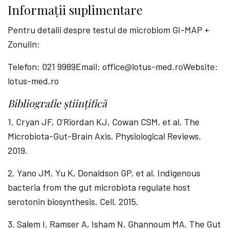
Informații suplimentare
Pentru detalii despre testul de microbiom GI-MAP +
Zonulin:
Telefon: 021 9989Email: office@lotus-med.roWebsite:
lotus-med.ro
Bibliografie științifică
1.⁠ ⁠Cryan JF, O’Riordan KJ, Cowan CSM, et al. The
Microbiota-Gut-Brain Axis. Physiological Reviews.
2019.
2.⁠ ⁠Yano JM, Yu K, Donaldson GP, et al. Indigenous
bacteria from the gut microbiota regulate host
serotonin biosynthesis. Cell. 2015.
3.⁠ ⁠Salem I, Ramser A, Isham N, Ghannoum MA. The Gut