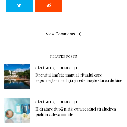
View Comments (0)
RELATED POSTS
SĂNĂTATE ŞI FRUMUSEȚE
Drenajul limfatic manual: ritualul care
repornește circulația și redefinește starea de bine
SĂNĂTATE ŞI FRUMUSEȚE
Hidratare după plajă: cum readuci strălucirea
pielii în câteva minute