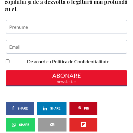
copilului și de a dezvolta o legătură mai profundă
cu el.
SHARE
SHARE
PIN
SHARE