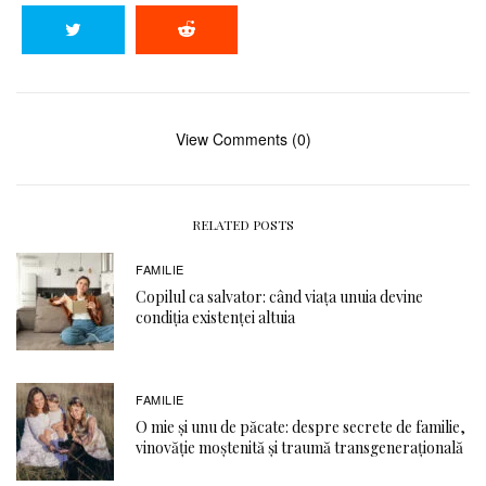
View Comments (0)
RELATED POSTS
FAMILIE
Copilul ca salvator: când viața unuia devine
condiția existenței altuia
FAMILIE
O mie și unu de păcate: despre secrete de familie,
vinovăție moștenită și traumă transgenerațională