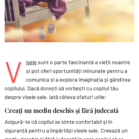
V
isele
sunt o parte fascinantă a vieții noastre
și pot oferi oportunități minunate pentru a
comunica și a explora imaginația și gândirea
copilului. Dacă dorești să vorbești cu copilul tău
despre visele sale, iată câteva sfaturi utile:
Creați un mediu deschis și fără judecată
Asigură-te că copilul se simte confortabil și în
siguranță pentru a împărtăși visele sale. Creează un
mediu deschis și fără judecată în care copilul să se