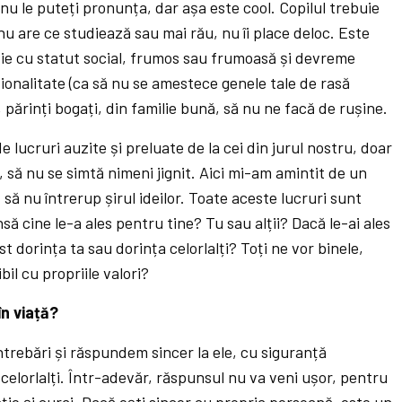
l nu le puteți pronunța, dar așa este cool. Copilul trebuie
 nu are ce studiează sau mai rău, nu îi place deloc. Este
oție cu statut social, frumos sau frumoasă și devreme
ionalitate (ca să nu se amestece genele tale de rasă
 părinți bogați, din familie bună, să nu ne facă de rușine.
 lucruri auzite și preluate de la cei din jurul nostru, doar
să nu se simtă nimeni jignit. Aici mi-am amintit de un
, să nu întrerup șirul ideilor. Toate aceste lucruri sunt
să cine le-a ales pentru tine? Tu sau alții? Dacă le-ai ales
st dorința ta sau dorința celorlalți? Toți ne vor binele,
bil cu propriile valori?
în viață?
trebări și răspundem sincer la ele, cu siguranță
 celorlalți. Într-adevăr, răspunsul nu va veni ușor, pentru
ție și curaj. Dacă ești sincer cu propria persoană, este un