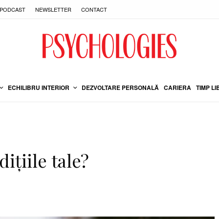
PODCAST
NEWSLETTER
CONTACT
ECHILIBRU INTERIOR
DEZVOLTARE PERSONALĂ
CARIERA
TIMP LI
dițiile tale?