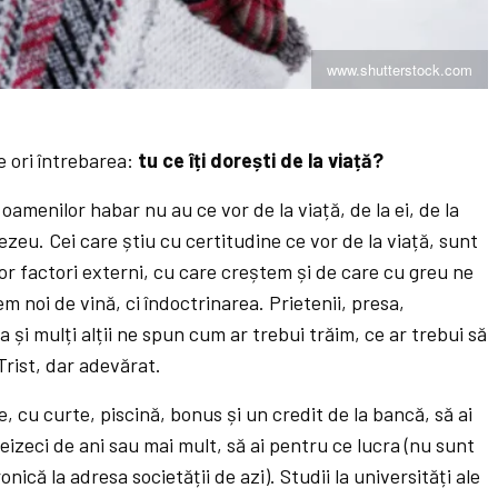
www.shutterstock.com
e ori întrebarea:
tu ce îți dorești de la viață?
oamenilor habar nu au ce vor de la viață, de la ei, de la
eu. Cei care știu cu certitudine ce vor de la viață, sunt
or factori externi, cu care creștem și de care cu greu ne
noi de vină, ci îndoctrinarea. Prietenii, presa,
ica și mulți alții ne spun cum ar trebui trăim, ce ar trebui să
Trist, dar adevărat.
, cu curte, piscină, bonus și un credit de la bancă, să ai
eizeci de ani sau mai mult, să ai pentru ce lucra (nu sunt
nică la adresa societății de azi). Studii la universități ale