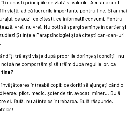
îți cunoști principiile de viață și valorile. Acestea sunt
 în viață, adică lucrurile importante pentru tine. Și ar mai
urajul, ce auzi, ce citești, ce informații consumi. Pentru
țează, vrei, nu vrei. Nu poți să spargi semințe în cartier și
udiezi Științele Parapsihologiei și să citești can-can-uri.
.
d îți trăiești viața după propriile dorințe și condiții, nu
ca noi să ne comportăm și să trăim după regulile lor, ca
 tine?
învățătoarea întreabă copii: ce doriți să ajungeți când o
 diverse: pilot, medic, șofer de tir, avocat, miner… Bulă
re el: Bulă, nu ai înțeles întrebarea. Bulă răspunde:
nțeles!