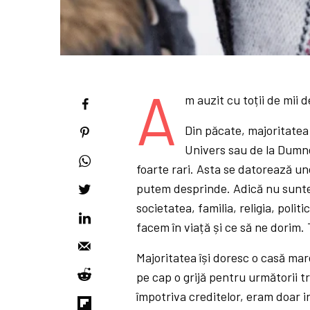
A
m auzit cu toții de mii d
Din păcate, majoritatea 
Univers sau de la Dumnez
foarte rari. Asta se datorează un
putem desprinde. Adică nu suntem 
societatea, familia, religia, polit
facem în viață și ce să ne dorim. 
Majoritatea își doresc o casă mare
pe cap o grijă pentru următorii tr
împotriva creditelor, eram doar iro