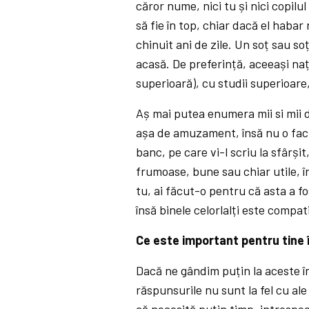
căror nume, nici tu și nici copilu
să fie în top, chiar dacă el habar
chinuit ani de zile. Un soț sau s
acasă. De preferință, aceeași naț
superioară), cu studii superioare,
Aș mai putea enumera mii si mii de
așa de amuzament, însă nu o fac, 
banc, pe care vi-l scriu la sfârșit
frumoase, bune sau chiar utile, în
tu, ai făcut-o pentru că asta a fo
însă binele celorlalți este compati
Ce este important pentru tine 
Dacă ne gândim puțin la aceste în
răspunsurile nu sunt la fel cu ale
că necesită puțin timp, introspec