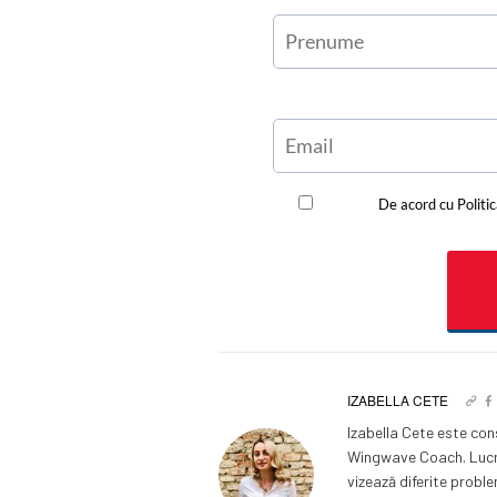
IZABELLA CETE
Izabella Cete este con
Wingwave Coach. Lucrea
vizează diferite probl