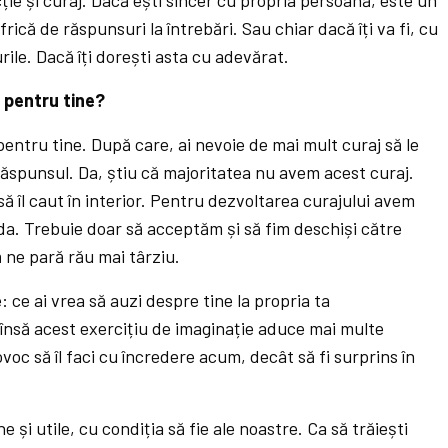
frică de răspunsuri la întrebări. Sau chiar dacă îți va fi, cu
rile. Dacă îți dorești asta cu adevărat.
 pentru tine?
entru tine. După care, ai nevoie de mai mult curaj să le
ă răspunsul. Da, știu că majoritatea nu avem acest curaj.
 să îl caut în interior. Pentru dezvoltarea curajului avem
da. Trebuie doar să acceptăm și să fim deschiși către
ne pară rău mai târziu.
e: ce ai vrea să auzi despre tine la propria ta
nsă acest exercițiu de imaginație aduce mai multe
voc să îl faci cu încredere acum, decât să fi surprins în
 și utile, cu condiția să fie ale noastre. Ca să trăiești