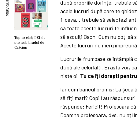
PREVIOUS ARTICLE
după propriile dorințe, trebuie să 
acele lucruri după care te ghidezi
fi ceva… trebuie să selectezi ant
că toate aceste lucruri te influen
să asculți Bach. Cum nu poți să st
Top 10 cărți PSI de
pus sub bradul de
Aceste lucruri nu merg împreună
Crăciun
Lucrurile frumoase se întâmplă cân
după ale celorlalți. Ei asta vor, 
niște oi.
Tu ce îți dorești pentru
Iar cum bancul promis: La școală 
să fiți mari? Copiii au răspunsuri
răspunde: Fericit! Profesoara căt
Doamna profesoară, dvs. nu ați î