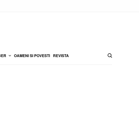
BER
OAMENI SI POVESTI
REVISTA