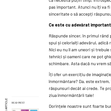
pas important. Atunci nu îți va fi 
sinceritate o să accepți răspunsu
Ce este cu adevărat important
Răspunde sincer, în primul rând p
spui și celorlalți adevărul, adic
Nici eu nu îl am uneori și trebuie
tehnici și oameni care ne pot ghi
schimbare. Asta dacă nu vrem să 
Îți ofer un exercițiu de imaginați
înmormântare? Da, este extrem, î
răspunsuri decât ai crede. Te pro
ziua înmormântării tale!
READ NEXT
Dorințele noastre sunt foarte bune