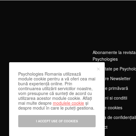
Abonamente la revista
Psychologies
Publicitate pe Psychol
Psychologies Romania utilizează
Abonare Newsletter
module cookie pentru a vă oferi cea mai
bună experiență online. Prin
Tărg de primăvară
continuarea utilizării serviciilor noastre,
vom presupune că sunteți de acord cu
Termeni si conditii
utilizarea acestor module cookie. Aflați
mai multe despre
modulele cookie
și
Despre cookies
despre modul în care le puteți gestiona.
Politica de confidențial
I ACCEPT USE OF COOKIES
Contact