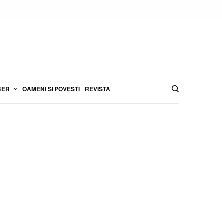
BER
OAMENI SI POVESTI
REVISTA