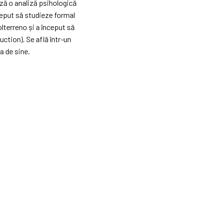
ază o analiză psihologică
ceput să studieze formal
lterreno și a început să
ction). Se află într-un
a de sine.