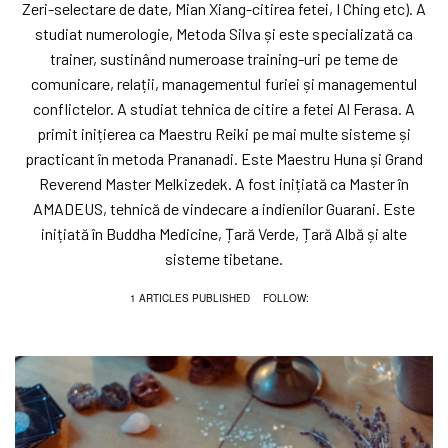
Zeri-selectare de date, Mian Xiang-citirea fetei, I Ching etc). A
studiat numerologie, Metoda Silva și este specializată ca
trainer, sustinând numeroase training-uri pe teme de
comunicare, relații, managementul furiei și managementul
conflictelor. A studiat tehnica de citire a fetei Al Ferasa. A
primit inițierea ca Maestru Reiki pe mai multe sisteme și
practicant în metoda Prananadi. Este Maestru Huna și Grand
Reverend Master Melkizedek. A fost inițiată ca Master în
AMADEUS, tehnică de vindecare a indienilor Guarani. Este
inițiată în Buddha Medicine, Țară Verde, Țară Albă și alte
sisteme tibetane.
1 ARTICLES PUBLISHED
FOLLOW: