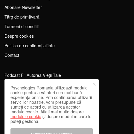
Abonare Newsletter
Tărg de primăvară
Termeni si conditii
Despre cookies
Politica de confidențialitate
Contact
Podcast Fii Autorea Vieții Tale
Evenimente Fii Autoarea Vieții Tale!
Psychologies Romania utilizează module
cookie pentru a vă oferi cea mai bună
SportEdu
experiență online. Prin continuarea utilizării
serviciilor noastre, vom presupune că
Antrenament Mental pentru Sportivi
sunteți de acord cu utilizarea acestor
module cookie. Aflați mai multe despre
Learning Network
modulele cookie
și despre modul în care le
puteți gestiona.
WEnough
Reward & Engage