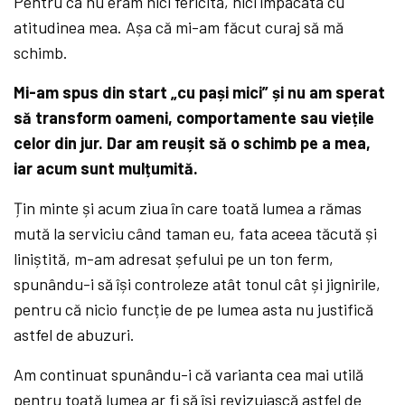
Pentru că nu eram nici fericită, nici împăcată cu
atitudinea mea. Așa că mi-am făcut curaj să mă
schimb.
Mi-am spus din start „cu pași mici” și nu am sperat
să transform oameni, comportamente sau viețile
celor din jur. Dar am reușit să o schimb pe a mea,
iar acum sunt mulțumită.
Țin minte și acum ziua în care toată lumea a rămas
mută la serviciu când taman eu, fata aceea tăcută și
liniștită, m-am adresat șefului pe un ton ferm,
spunându-i să își controleze atât tonul cât și jignirile,
pentru că nicio funcție de pe lumea asta nu justifică
astfel de abuzuri.
Am continuat spunându-i că varianta cea mai utilă
pentru toată lumea ar fi să își revizuiască astfel de