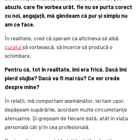
abuziv, care fie vorbea urât, fie nu se purta corect
cu noi, angajații, mă gândeam că pur și simplu nu
am ce face.
În realitate, cred că speram ca altcineva să aibă
curajul
să vorbească, să încerce să producă o
schimbare.
Pentru că, tot în realitate, îmi era frică. Dacă îmi
pierd slujba? Dacă va fi mai rău? Ce vor crede
despre mine?
În relații, mă comportam asemănător. Iertam ușor,
depășeam supărările, acordam multe circumstanțe
atenuante. Și greșeam de fiecare dată, atât în viața
personală cât și în cea profesională.