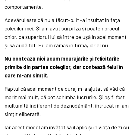
comportamente.
Adevărul este că nu a făcut-o. M-a insultat în fața
colegilor mei. Și am avut surpriza și poate norocul
chior, ca superiorul lui să intre pe ușă în acel moment
și să audă tot. Eu am rămas în firmă, iar el nu.
Nu contează nici acum încurajările și felicitările
primite din partea colegilor, dar contează felul în
care m-am simțit.
Faptul că acel moment de curaj m-a ajutat să văd că
merit mai mult, că pot schimba lucrurile. Și aș fi fost
mulțumită indiferent de deznodământ, întrucât m-am
simțit eliberată.
Iar acest model am învățat să îl aplic și în viața de zi cu