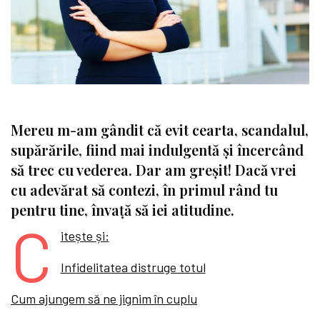
Mereu m-am gândit că evit cearta, scandalul,
supărările, fiind mai indulgentă și încercând
să trec cu vederea. Dar am greșit! Dacă vrei
cu adevărat să contezi, în primul rând tu
pentru tine, învață să iei atitudine.
C
itește și:
Infidelitatea distruge totul
Cum ajungem să ne jignim în cuplu