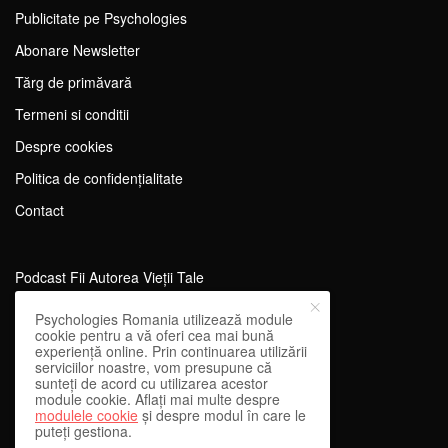
Publicitate pe Psychologies
Abonare Newsletter
Tărg de primăvară
Termeni si conditii
Despre cookies
Politica de confidențialitate
Contact
Podcast Fii Autorea Vieții Tale
Evenimente Fii Autoarea Vieții Tale!
Psychologies Romania utilizează module
cookie pentru a vă oferi cea mai bună
SportEdu
experiență online. Prin continuarea utilizării
serviciilor noastre, vom presupune că
Antrenament Mental pentru Sportivi
sunteți de acord cu utilizarea acestor
module cookie. Aflați mai multe despre
Learning Network
modulele cookie
și despre modul în care le
puteți gestiona.
WEnough