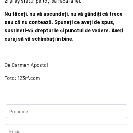
zi și aș sfătui pe toți să facă la fel.
Nu tăceți, nu vă ascundeți, nu vă gândiți că trece
sau că nu contează. Spuneți ce aveți de spus,
susțineți-vă drepturile și punctul de vedere. Aveți
curaj să vă schimbați în bine.
De Carmen Apostol
Foto: 123rf.com