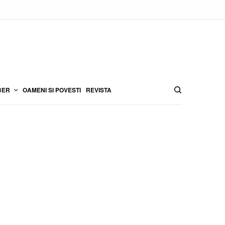
BER
OAMENI SI POVESTI
REVISTA