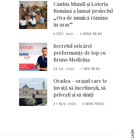
Cantus Mundi și Loteria
Română a lansat proiectul
„Ora de muzică rămâne
în orar”
8 DEC. 2021
3 MINS READ
Secretul oricărei
performanțe de top cu
Bruno Medicina
29 IUL. 2020
1 MIN READ
Oradea – orașul care te
învață să încetinești, să
privești și să simți
27 NOV. 2025
5 MINS READ