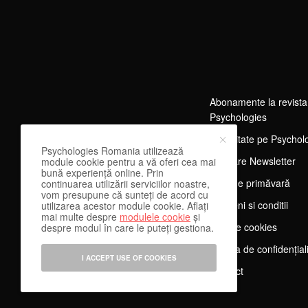
Abonamente la revista
Psychologies
Publicitate pe Psychol
Psychologies Romania utilizează
Abonare Newsletter
module cookie pentru a vă oferi cea mai
bună experiență online. Prin
Tărg de primăvară
continuarea utilizării serviciilor noastre,
vom presupune că sunteți de acord cu
Termeni si conditii
utilizarea acestor module cookie. Aflați
mai multe despre
modulele cookie
și
Despre cookies
despre modul în care le puteți gestiona.
Politica de confidențial
I ACCEPT USE OF COOKIES
Contact