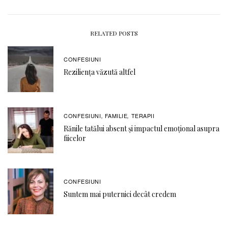
RELATED POSTS
CONFESIUNI
Reziliența văzută altfel
CONFESIUNI
FAMILIE
TERAPII
,
,
Rănile tatălui absent și impactul emoțional asupra
fiicelor
CONFESIUNI
Suntem mai puternici decât credem