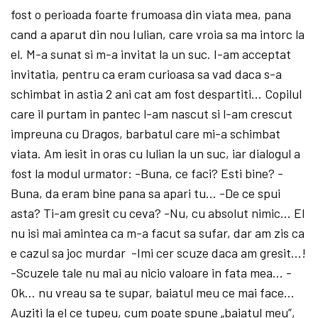
fost o perioada foarte frumoasa din viata mea, pana
cand a aparut din nou Iulian, care vroia sa ma intorc la
el. M-a sunat si m-a invitat la un suc. I-am acceptat
invitatia, pentru ca eram curioasa sa vad daca s-a
schimbat in astia 2 ani cat am fost despartiti… Copilul
care il purtam in pantec l-am nascut si l-am crescut
impreuna cu Dragos, barbatul care mi-a schimbat
viata. Am iesit in oras cu lulian la un suc, iar dialogul a
fost la modul urmator: -Buna, ce faci? Esti bine? -
Buna, da eram bine pana sa apari tu… -De ce spui
asta? Ti-am gresit cu ceva? -Nu, cu absolut nimic… El
nu isi mai amintea ca m-a facut sa sufar, dar am zis ca
e cazul sa joc murdar -Imi cer scuze daca am gresit…!
-Scuzele tale nu mai au nicio valoare in fata mea… -
Ok… nu vreau sa te supar, baiatul meu ce mai face…
Auziti la el ce tupeu, cum poate spune „baiatul meu”,