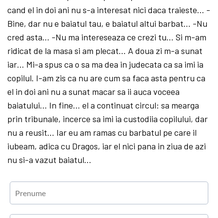
cand el in doi ani nu s-a interesat nici daca traieste… -
Bine, dar nu e baiatul tau, e baiatul altui barbat… -Nu
cred asta… -Nu ma intereseaza ce crezi tu… Si m-am
ridicat de la masa si am plecat… A doua zi m-a sunat
iar… Mi-a spus ca o sa ma dea in judecata ca sa imi ia
copilul. I-am zis ca nu are cum sa faca asta pentru ca
el in doi ani nu a sunat macar sa ii auca voceea
baiatului… In fine… el a continuat circul: sa mearga
prin tribunale, incerce sa imi ia custodiia copilului, dar
nu a reusit… Iar eu am ramas cu barbatul pe care il
iubeam, adica cu Dragos, iar el nici pana in ziua de azi
nu si-a vazut baiatul…