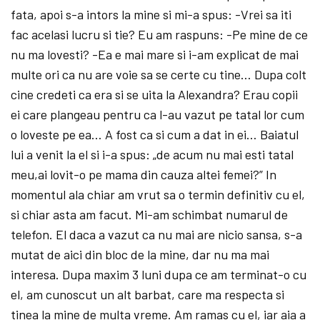
fata, apoi s-a intors la mine si mi-a spus: -Vrei sa iti
fac acelasi lucru si tie? Eu am raspuns: -Pe mine de ce
nu ma lovesti? -Ea e mai mare si i-am explicat de mai
multe ori ca nu are voie sa se certe cu tine… Dupa colt
cine credeti ca era si se uita la Alexandra? Erau copii
ei care plangeau pentru ca l-au vazut pe tatal lor cum
o loveste pe ea… A fost ca si cum a dat in ei… Baiatul
lui a venit la el si i-a spus: „de acum nu mai esti tatal
meu,ai lovit-o pe mama din cauza altei femei?” In
momentul ala chiar am vrut sa o termin definitiv cu el,
si chiar asta am facut. Mi-am schimbat numarul de
telefon. El daca a vazut ca nu mai are nicio sansa, s-a
mutat de aici din bloc de la mine, dar nu ma mai
interesa. Dupa maxim 3 luni dupa ce am terminat-o cu
el, am cunoscut un alt barbat, care ma respecta si
tinea la mine de multa vreme. Am ramas cu el, iar aia a