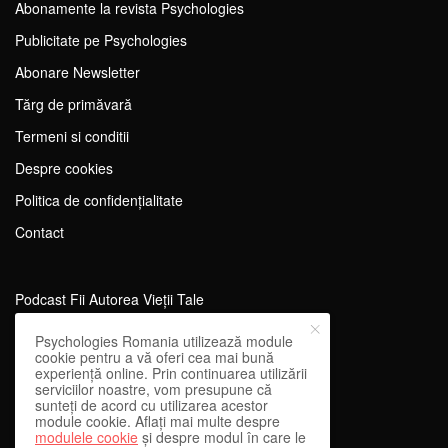
Abonamente la revista Psychologies
Publicitate pe Psychologies
Abonare Newsletter
Tărg de primăvară
Termeni si conditii
Despre cookies
Politica de confidențialitate
Contact
Podcast Fii Autorea Vieții Tale
Evenimente Fii Autoarea Vieții Tale!
Psychologies Romania utilizează module
cookie pentru a vă oferi cea mai bună
SportEdu
experiență online. Prin continuarea utilizării
serviciilor noastre, vom presupune că
Antrenament Mental pentru Sportivi
sunteți de acord cu utilizarea acestor
module cookie. Aflați mai multe despre
Learning Network
modulele cookie
și despre modul în care le