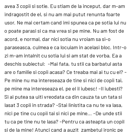
avea 3 copii si sotie. Eu stiam de la inceput, dar m-am
indragostit de el, si nu am mai putut renunta foarte
usor. Ne mai certam cand imi spunea ca pe sotia lui nu
o poate parasi si ca ma vrea si pe mine. Nu am fost de
acord, e normal, dar nici sotia nu vroiam sa si-o
paraseasca, culmea e ca locuiam in acelasi bloc. Intr-o
zi m-am intalnit cu sotia lui si am stat de vorba. Ea a
deschis subiectul: -Mai fata, tu stii ca barbatul asta
are o familie si copii acasa? Ce treaba mai ai tu cu el? -
Pe mine nu ma intereseaza de tine si nici de copii tai,
pe mine ma intereseaza el, pe el il iubesc! -Il iubesti?
Si ai putea sa uiti vreodata ca din cauza ta un tata si
lasat 3 copii in strada? -Stai linistita ca nu te va lasa,
nici pe tine cu copii tai si nici pe mine… -De unde stii
tu ca pe tine nu te lasa? -Pentru ca asteapta un copil
si de la mine! Atunci cand a auzit zambetul ironic pe