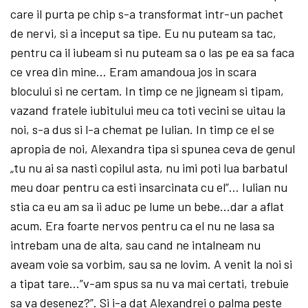
care il purta pe chip s-a transformat intr-un pachet
de nervi, si a inceput sa tipe. Eu nu puteam sa tac,
pentru ca il iubeam si nu puteam sa o las pe ea sa faca
ce vrea din mine… Eram amandoua jos in scara
blocului si ne certam. In timp ce ne jigneam si tipam,
vazand fratele iubitului meu ca toti vecini se uitau la
noi, s-a dus si l-a chemat pe Iulian. In timp ce el se
apropia de noi, Alexandra tipa si spunea ceva de genul
„tu nu ai sa nasti copilul asta, nu imi poti lua barbatul
meu doar pentru ca esti insarcinata cu el”… Iulian nu
stia ca eu am sa ii aduc pe lume un bebe…dar a aflat
acum. Era foarte nervos pentru ca el nu ne lasa sa
intrebam una de alta, sau cand ne intalneam nu
aveam voie sa vorbim, sau sa ne lovim. A venit la noi si
a tipat tare…”v-am spus sa nu va mai certati, trebuie
sa va desenez?”. Si i-a dat Alexandrei o palma peste