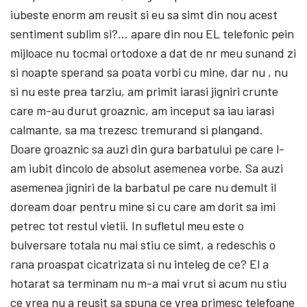
iubeste enorm am reusit si eu sa simt din nou acest
sentiment sublim si?… apare din nou EL telefonic pein
mijloace nu tocmai ortodoxe a dat de nr meu sunand zi
si noapte sperand sa poata vorbi cu mine, dar nu , nu
si nu este prea tarziu, am primit iarasi jigniri crunte
care m-au durut groaznic, am inceput sa iau iarasi
calmante, sa ma trezesc tremurand si plangand.
Doare groaznic sa auzi din gura barbatului pe care l-
am iubit dincolo de absolut asemenea vorbe. Sa auzi
asemenea jigniri de la barbatul pe care nu demult il
doream doar pentru mine si cu care am dorit sa imi
petrec tot restul vietii. In sufletul meu este o
bulversare totala nu mai stiu ce simt, a redeschis o
rana proaspat cicatrizata si nu inteleg de ce? El a
hotarat sa terminam nu m-a mai vrut si acum nu stiu
ce vrea nu a reusit sa spuna ce vrea primesc telefoane