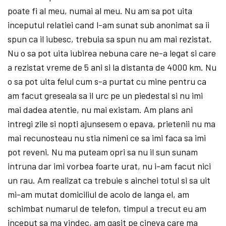
poate fi al meu, numai al meu. Nu am sa pot uita
inceputul relatiei cand l-am sunat sub anonimat sa ii
spun ca il iubesc, trebuia sa spun nu am mai rezistat.
Nu o sa pot uita iubirea nebuna care ne-a legat si care
a rezistat vreme de 5 ani si la distanta de 4000 km. Nu
o sa pot uita felul cum s-a purtat cu mine pentru ca
am facut greseala sa il urc pe un piedestal si nu imi
mai dadea atentie, nu mai existam. Am plans ani
intregi zile si nopti ajunsesem o epava, prietenii nu ma
mai recunosteau nu stia nimeni ce sa imi faca sa imi
pot reveni. Nu ma puteam opri sa nu il sun sunam
intruna dar imi vorbea foarte urat, nu i-am facut nici
un rau. Am realizat ca trebuie s ainchei totul si sa uit
mi-am mutat domiciliul de acolo de langa el, am
schimbat numarul de telefon, timpul a trecut eu am
inceput sa ma vindec, am gasit pe cineva care ma