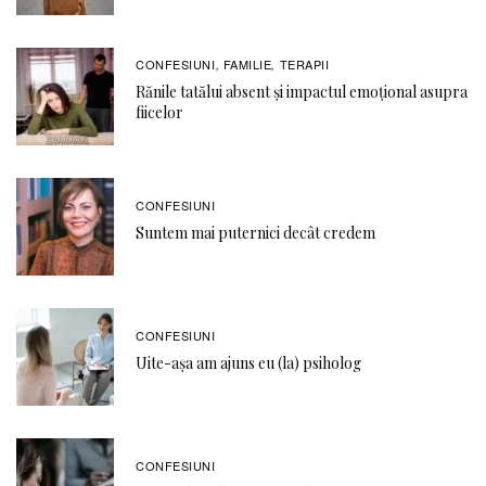
CONFESIUNI
FAMILIE
TERAPII
,
,
Rănile tatălui absent și impactul emoțional asupra
fiicelor
CONFESIUNI
Suntem mai puternici decât credem
CONFESIUNI
Uite-așa am ajuns eu (la) psiholog
CONFESIUNI