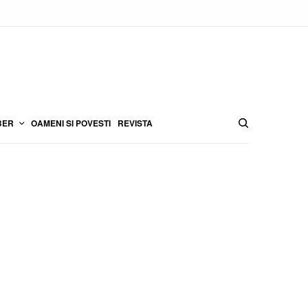
BER
OAMENI SI POVESTI
REVISTA