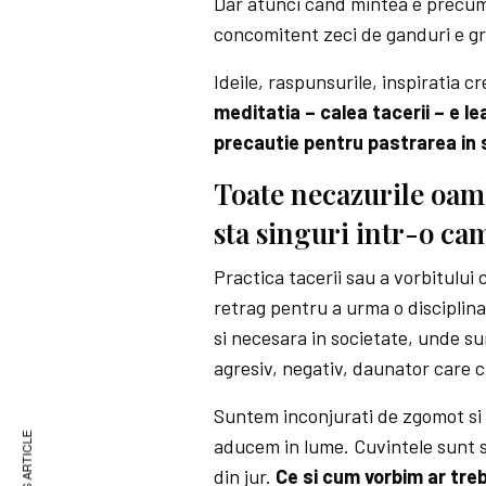
Dar atunci cand mintea e precum
concomitent zeci de ganduri e gre
Ideile, raspunsurile, inspiratia c
meditatia – calea tacerii – e 
precautie pentru pastrarea in 
Toate necazurile oame
sta singuri intr-o ca
Practica tacerii sau a vorbitului
retrag pentru a urma o disciplina
si necesara in societate, unde su
agresiv, negativ, daunator care 
Suntem inconjurati de zgomot si
aducem in lume. Cuvintele sunt su
din jur.
Ce si cum vorbim ar treb