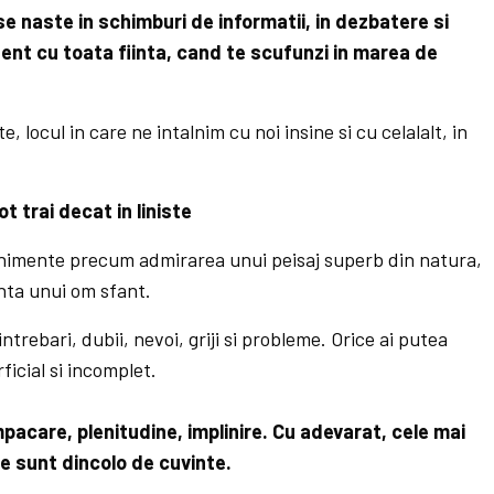
 naste in schimburi de informatii, in dezbatere si
zent cu toata fiinta, cand te scufunzi in marea de
e, locul in care ne intalnim cu noi insine si cu celalalt, in
t trai decat in liniste
enimente precum admirarea unui peisaj superb din natura,
nta unui om sfant.
trebari, dubii, nevoi, griji si probleme. Orice ai putea
icial si incomplet.
mpacare, plenitudine, implinire. Cu adevarat, cele mai
re sunt dincolo de cuvinte.