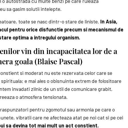
 o autostrada cu multe benzi pe care ruleaza
u sa gasim solutii intelepte.
reatoare, toate se nasc dintr-o stare de liniste.
In Asia,
leacul pentru orice disfunctie precum si mecanismul de
stare optima a intregului organism.
nilor vin din incapacitatea lor de a
mera goala (Blaise Pascal)
 constient si moderat nu este rezervata celor care se
 spirituala; e mai ales o obisnuinta extrem de folositoare
ntem invadati zilnic de un stil de comunicare grabit,
creeaza o atmosfera tensionata.
 raspunzatori pentru zgomotul sau armonia pe care o
nete, vibratii care ne afecteaza atat pe noi cat si pe cei
ui sa devina tot mai mult un act constient.