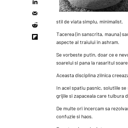
stil de viata simplu, minimalist.
Tacerea (in sanscrita, mauna) sa
aspecte al traiului in ashram.
Se vorbeste putin, doar ce e nevo
soarelui si pana la rasaritul soa
Aceasta disciplina zilnica creeaza 
In acel spatiu pasnic, solutiile s
grijile si zapaceala care tulbura
De multe ori incercam sa rezolv
confuzie si haos.