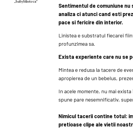
„babyblioteca”
Sentimentul de comuniune nu se
analiza ci atunci cand esti pre
pace si fericire din interior.
Linistea e substratul fiecarei fiint
profunzimea sa.
Exista experiente care nu se po
Mintea e redusa la tacere de ev
apropierea de un bebelus, preze
In acele momente, nu mai exista in
spune pare nesemnificativ, superf
Nimicul tacerii contine totul: i
pretioase clipe ale vietii noast