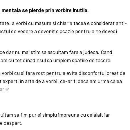
entala se pierde prin vorbire inutila.
litate; a vorbi cu masura si chiar a tacea e considerat anti-
punctul de vedere a devenit o ocazie pentru a ne dovedi
ce dar nu mai stim sa ascultam fara a judeca. Cand
am cu tot dinadinsul sa umplem spatiile de tacere.
 vorbi cu si fara rost pentru a evita disconfortul creat de
t experti in arta de a vorbi; ce-ar fi daca am urma calea
erii?
tam sa fim pur si simplu impreuna cu celalalt iar
ne despart.