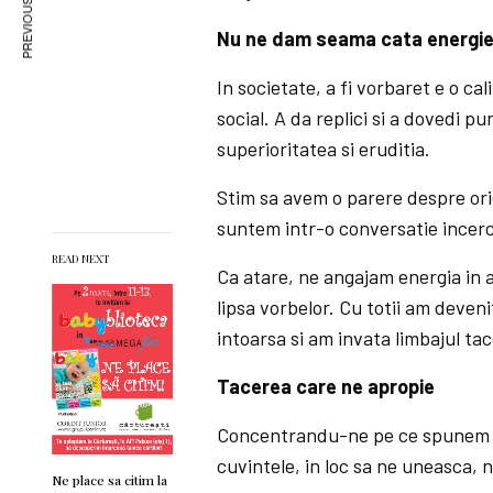
PREVIOUS ARTICLE
Nu ne dam seama cata energie m
In societate, a fi vorbaret e o ca
social. A da replici si a dovedi 
superioritatea si eruditia.
Stim sa avem o parere despre ori
suntem intr-o conversatie incerc
READ NEXT
Ca atare, ne angajam energia in a
lipsa vorbelor. Cu totii am deveni
intoarsa si am invata limbajul tac
Tacerea care ne apropie
Concentrandu-ne pe ce spunem ui
cuvintele, in loc sa ne uneasca, 
Ne place sa citim la