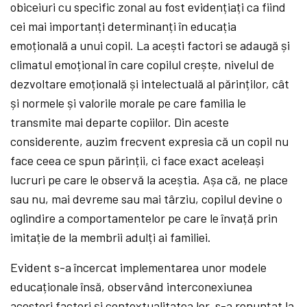
obiceiuri cu specific zonal au fost evidențiați ca fiind
cei mai importanți determinanți în educația
emoțională a unui copil. La acești factori se adaugă și
climatul emoțional în care copilul crește, nivelul de
dezvoltare emoțională și intelectuală al părinților, cât
și normele și valorile morale pe care familia le
transmite mai departe copiilor. Din aceste
considerente, auzim frecvent expresia că un copil nu
face ceea ce spun părinții, ci face exact aceleași
lucruri pe care le observă la aceștia. Așa că, ne place
sau nu, mai devreme sau mai târziu, copilul devine o
oglindire a comportamentelor pe care le învață prin
imitație de la membrii adulți ai familiei.
Evident s-a încercat implementarea unor modele
educaționale însă, observând interconexiunea
acestori factori și contextualitatea lor, s-a renunțat la