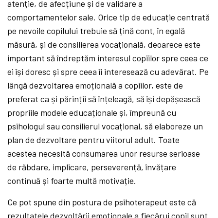
atenție, de afecțiune și de validare a
comportamentelor sale. Orice tip de educație centrată
pe nevoile copilului trebuie să țină cont, în egală
măsură, și de consilierea vocațională, deoarece este
important să îndreptăm interesul copiilor spre ceea ce
ei își doresc și spre ceea îi interesează cu adevărat. Pe
lângă dezvoltarea emoțională a copiilor, este de
preferat ca și părinții să înțeleagă, să își depășească
propriile modele educaționale și, împreună cu
psihologul sau consilierul vocațional, să elaboreze un
plan de dezvoltare pentru viitorul adult. Toate
acestea necesită consumarea unor resurse serioase
de răbdare, implicare, perseverență, învățare
continuă și foarte multă motivație.
Ce pot spune din postura de psihoterapeut este că
rezultatele dezvoltării emoționale a fiecărui copil sunt