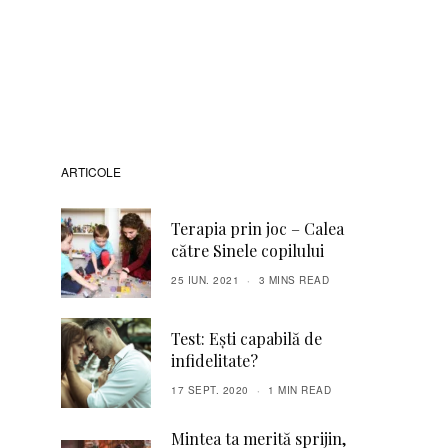
ARTICOLE
Terapia prin joc – Calea
către Sinele copilului
25 IUN. 2021
3 MINS READ
Test: Ești capabilă de
infidelitate?
17 SEPT. 2020
1 MIN READ
Mintea ta merită sprijin,