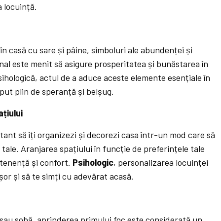
 locuință.
ă
i în casă cu sare și pâine, simboluri ale abundenței și
ional este menit să asigure prosperitatea și bunăstarea în
sihologică, actul de a aduce aceste elemente esențiale în
put plin de speranță și belșug.
țiului
ant să îți organizezi și decorezi casa într-un mod care să
 tale. Aranjarea spațiului în funcție de preferințele tale
tenență și confort.
Psihologic
, personalizarea locuinței
șor și să te simți cu adevărat acasă.
sau sobă, aprinderea primului foc este considerată un