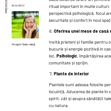
PREVIOUS ARTICLE
ritual important în multe culturi.
READ NEXT
perspectivă psihologică, focul ar
securitate și confort în noul spaț
Oferirea unei mese de casă
Invită prieteni și familie pentru 
Despre bun-simț
bucurie și energie pozitivă în casă
loc.
Psihologic
, împărtășirea ac
comunitate și sprijin.
Plante de interior
Plantele sunt adesea folosite pen
locuință. Aducerea de plante în 
spirit, cât și asupra sănătății ta
cu natura.