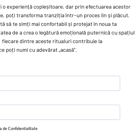
i o experiență copleșitoare, dar prin efectuarea acestor
ce, poți transforma tranziția într-un proces lin și plăcut.
tă să te simți mai confortabil și protejat în noua ta
nitatea de a crea o legătură emoțională puternică cu spațiul
, fiecare dintre aceste ritualuri contribuie la
ce poți numi cu adevărat „acasă”.