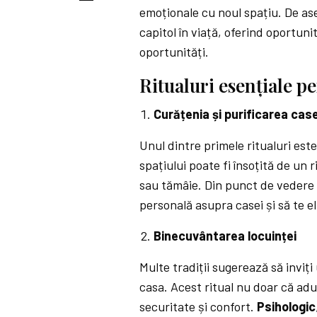
emoționale cu noul spațiu. De as
capitol în viață, oferind oportunit
oportunități.
Ritualuri esențiale p
Curățenia și purificarea case
Unul dintre primele ritualuri est
spațiului poate fi însoțită de un 
sau tămâie. Din punct de vedere p
personală asupra casei și să te el
Binecuvântarea locuinței
Multe tradiții sugerează să inviț
casa. Acest ritual nu doar că adu
securitate și confort.
Psihologic