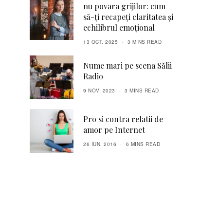
nu povara grijilor: cum
să-ți recapeți claritatea și
echilibrul emoțional
13 OCT. 2025
3 MINS READ
Nume mari pe scena Sălii
Radio
9 NOV. 2023
3 MINS READ
Pro si contra relatii de
amor pe Internet
26 IUN. 2016
6 MINS READ