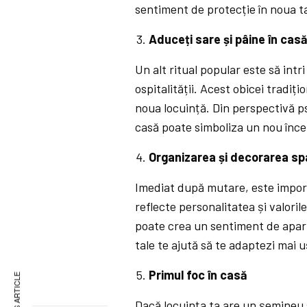
sentiment de protecție în noua ta
Aduceți sare și pâine în cas
Un alt ritual popular este să intr
ospitalității. Acest obicei tradiț
noua locuință. Din perspectivă p
casă poate simboliza un nou înce
Organizarea și decorarea spa
Imediat după mutare, este import
reflecte personalitatea și valorile
poate crea un sentiment de apar
tale te ajută să te adaptezi mai u
Primul foc în casă
Dacă locuința ta are un șemineu 