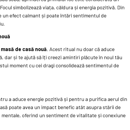
 Focul simbolizează viața, căldura și energia pozitivă. Din
e un efect calmant și poate întări sentimentul de
iu.
 nouă
o
masă de casă nouă
. Acest ritual nu doar că aduce
, dar și te ajută să îți creezi amintiri plăcute în noul tău
estui moment cu cei dragi consolidează sentimentul de
tru a aduce energie pozitivă și pentru a purifica aerul din
casă poate avea un impact benefic atât asupra stării de
le mentale, oferind un sentiment de vitalitate și conexiune