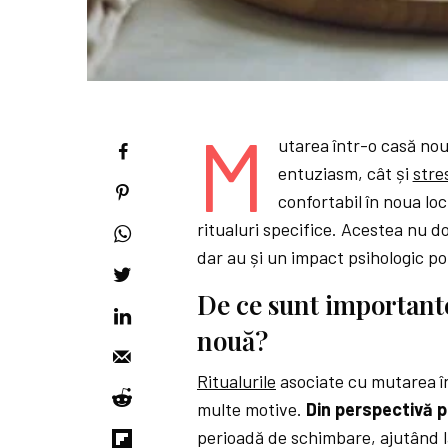
M
utarea într-o casă no
entuziasm, cât și
stre
confortabil în noua lo
ritualuri specifice. Acestea nu 
dar au și un impact psihologic po
De ce sunt importante
nouă?
Ritualurile
asociate cu mutarea î
multe motive.
Din perspectivă p
perioadă de schimbare, ajutând la