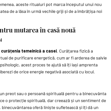
emenea, aceste ritualuri pot marca începutul unui nou
atea de a lăsa în urmă vechile griji și de a îmbrățișa noi
entru mutarea în casă nouă
i
e
curățenia temeinică a casei
. Curățarea fizică a
ritual de purificare energetică, cum ar fi arderea de salvie
sihologic, acest proces te ajută să îți lași amprenta
iberezi de orice energie negativă asociată cu locul.
i un preot sau o persoană spirituală pentru a binecuvânta
ce o protecție spirituală, dar creează și un sentiment de
, binecuvântarea oferă liniște sufletească și îți dă un