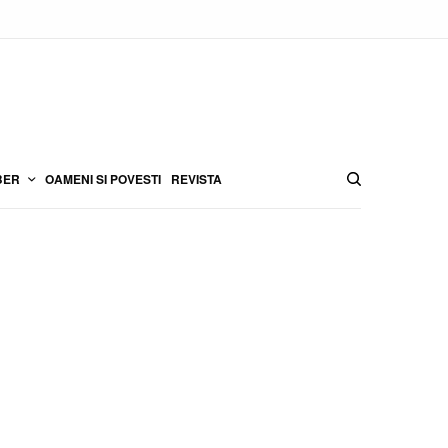
BER
OAMENI SI POVESTI
REVISTA