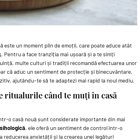
uă este un moment plin de emoții, care poate aduce atât
s
. Pentru a face tranziția mai ușoară și a te simți
cuință, multe culturi și tradiții recomandă efectuarea unor
doar că aduc un sentiment de protecție și binecuvântare,
zitiv, ajutându-te să te adaptezi mai rapid la noul mediu.
 ritualurile când te muți în casă
ntr-o casă nouă sunt considerate importante din mai
sihologică
, ele oferă un sentiment de control într-o
 reducerea anxietății și la crearea unei legături