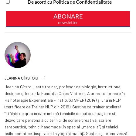
JEANINA CÎRSTOIU
Jeanina Cîrstoiu este trainer, profesor de biologie, instructional
designer și lector la Fundația Calea Victoriei. A urmat o formare în
Psihoterapie Experienţială – Institutul SPER (2014) și una în NLP
(certificare ca Trainer NLP din 2019). Susține ca trainer ateliere/
întâlniri de grup în care îmbină tehnicile de autocunoaștere și
dezvoltare personală cu tehnici de scriere creativă, scriere
terapeutică, tehnici handmade (în special ,,mărgelit") şi tehnici
psihosomatice (inspirate din yoga și masaj). Susține și promovează