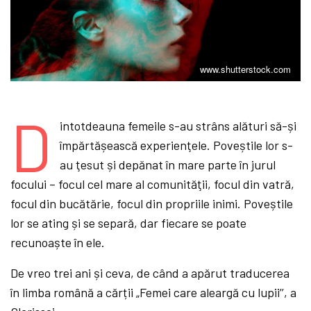
www.shutterstock.com
D
intotdeauna femeile s-au strâns alături să-și
împărtășească experienţele. Poveștile lor s-
au ţesut și depănat în mare parte în jurul
focului – focul cel mare al comunităţii, focul din vatră,
focul din bucătărie, focul din propriile inimi. Poveștile
lor se ating și se separă, dar fiecare se poate
recunoaște în ele.
De vreo trei ani și ceva, de când a apărut traducerea
în limba română a cărții „Femei care aleargă cu lupii’’, a