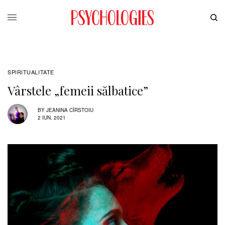
SPIRITUALITATE
Vârstele „femeii sălbatice”
BY
JEANINA CÎRSTOIU
2 IUN. 2021