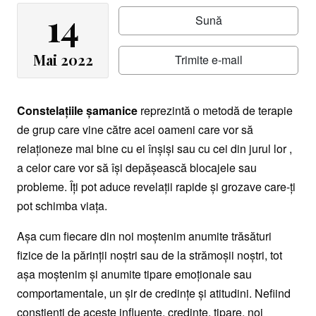
14
Sună
Mai 2022
Trimite e-mail
Constelațiile șamanice
reprezintă o metodă de terapie
de grup care vine către acei oameni care vor să
relaționeze mai bine cu ei înșiși sau cu cei din jurul lor ,
a celor care vor să își depășească blocajele sau
probleme. Îți pot aduce revelații rapide și grozave care-ți
pot schimba viața.
Așa cum fiecare din noi moștenim anumite trăsături
fizice de la părinții noștri sau de la strămoșii noștri, tot
așa moștenim și anumite tipare emoționale sau
comportamentale, un șir de credințe și atitudini. Nefiind
conștienți de aceste influențe, credințe, tipare, noi