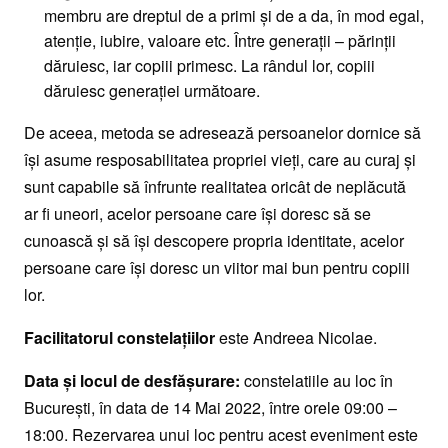
membru are dreptul de a primi și de a da, în mod egal,
atenție, iubire, valoare etc. Între generații – părinții
dăruiesc, iar copiii primesc. La rândul lor, copiii
dăruiesc generației următoare.
De aceea, metoda se adresează persoanelor dornice să
își asume resposabilitatea propriei vieți, care au curaj și
sunt capabile să înfrunte realitatea oricât de neplăcută
ar fi uneori, acelor persoane care își doresc să se
cunoască și să își descopere propria identitate, acelor
persoane care își doresc un viitor mai bun pentru copiii
lor.
Facilitatorul constelațiilor
este Andreea Nicolae.
Data și locul de desfășurare:
constelatiile au loc în
București, în data de 14 Mai 2022, între orele 09:00 –
18:00. Rezervarea unui loc pentru acest eveniment este