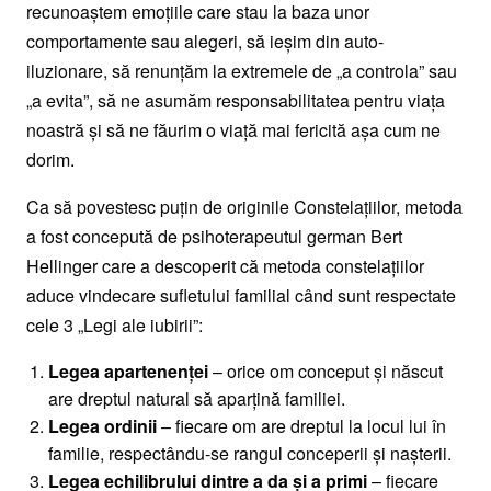
recunoaștem emoțiile care stau la baza unor
comportamente sau alegeri, să ieșim din auto-
iluzionare, să renunțăm la extremele de „a controla” sau
„a evita”, să ne asumăm responsabilitatea pentru viața
noastră și să ne făurim o viață mai fericită așa cum ne
dorim.
Ca să povestesc puțin de originile Constelațiilor, metoda
a fost concepută de psihoterapeutul german Bert
Hellinger care a descoperit că metoda constelațiilor
aduce vindecare sufletului familial când sunt respectate
cele 3 „Legi ale iubirii”:
Legea apartenenței
– orice om conceput și născut
are dreptul natural să aparțină familiei.
Legea ordinii
– fiecare om are dreptul la locul lui în
familie, respectându-se rangul conceperii și nașterii.
Legea echilibrului dintre a da și a primi
– fiecare