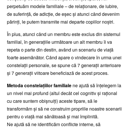
perpetuăm modele familiale – de relaționare, de iubire,
de suferință, de adicție, de eșec și atunci când devenim
părinți, le putem transmite mai departe copiilor noștri.
În plus, atunci când un membru este exclus din sistemul
familial, în generaţiile următoare un alt membru îi va
repeta o parte din destin, având un scenariu de viață
foarte asemănător. Când apare o vindecare în urma unei
constelații personale, se spune că 7 generații anterioare
și 7 generații viitoare beneficiază de acest proces.
Metoda constelațiilor familiale
ne ajută să înțelegem la
un nivel mai profund (altul decât cel cognitiv și rațional
cu care suntem obișnuiți) aceste tipare, să le
transformăm și să ne construim propriile noastre scenarii
pentru o viață mai sănătoasă și mai împlinită.
Ne ajută să ne identificăm conflicte interne, să