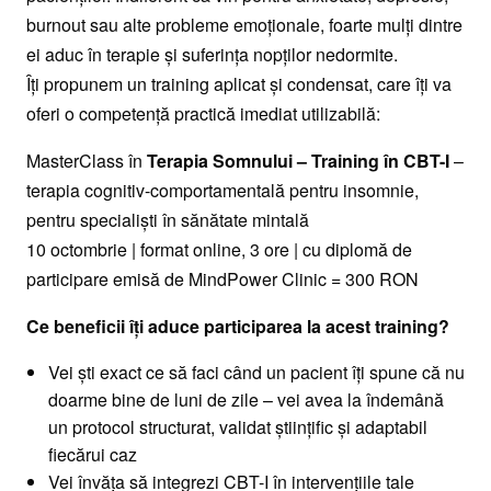
burnout sau alte probleme emoționale, foarte mulți dintre
ei aduc în terapie și suferința nopților nedormite.
Îți propunem un training aplicat și condensat, care îți va
oferi o competență practică imediat utilizabilă:
MasterClass în
Terapia Somnului – Training în CBT-I
–
terapia cognitiv-comportamentală pentru insomnie,
pentru specialiști în sănătate mintală
10 octombrie | format online, 3 ore | cu diplomă de
participare emisă de MindPower Clinic = 300 RON
Ce beneficii îți aduce participarea la acest training?
Vei ști exact ce să faci când un pacient îți spune că nu
doarme bine de luni de zile – vei avea la îndemână
un protocol structurat, validat științific și adaptabil
fiecărui caz
Vei învăța să integrezi CBT-I în intervențiile tale