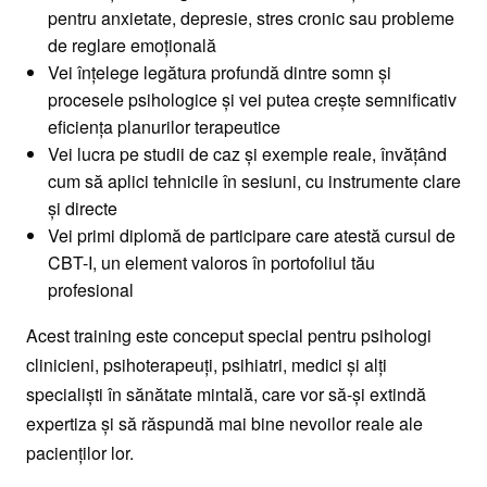
pentru anxietate, depresie, stres cronic sau probleme
de reglare emoțională
Vei înțelege legătura profundă dintre somn și
procesele psihologice și vei putea crește semnificativ
eficiența planurilor terapeutice
Vei lucra pe studii de caz și exemple reale, învățând
cum să aplici tehnicile în sesiuni, cu instrumente clare
și directe
Vei primi diplomă de participare care atestă cursul de
CBT-I, un element valoros în portofoliul tău
profesional
Acest training este conceput special pentru psihologi
clinicieni, psihoterapeuți, psihiatri, medici și alți
specialiști în sănătate mintală, care vor să-și extindă
expertiza și să răspundă mai bine nevoilor reale ale
pacienților lor.