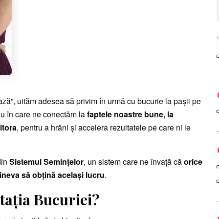
ză”, uităm adesea să privim în urmă cu bucurie la pașii pe
iu în care ne conectăm la
faptele noastre bune, la
ltora
, pentru a hrăni și accelera rezultatele pe care ni le
din
Sistemul Semințelor
, un sistem care ne învață că
orice
ineva să obțină același lucru
.
tația Bucuriei?