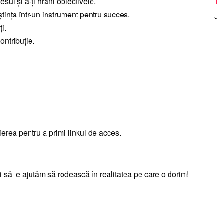
ul și a-ți hrăni obiectivele.
ința într-un instrument pentru succes.
ți.
ontribuție.
erea pentru a primi linkul de acces.
 să le ajutăm să rodească în realitatea pe care o dorim!