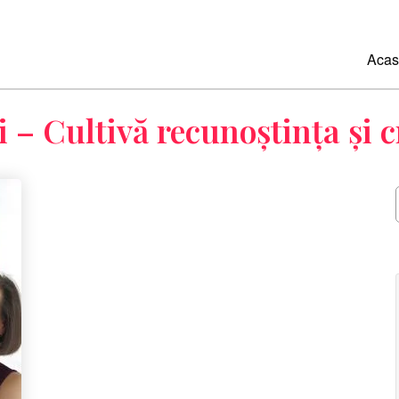
Acas
 – Cultivă recunoștința și cr