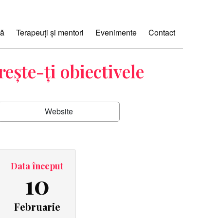
ă
Terapeuți și mentori
Evenimente
Contact
ește-ți obiectivele
Website
Data început
10
Februarie