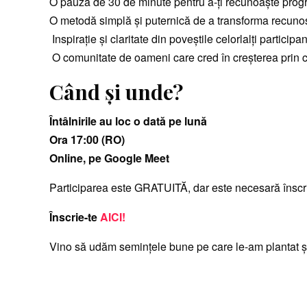
O pauză de 30 de minute pentru a-ți recunoaște progres
O metodă simplă și puternică de a transforma recunoșt
Inspirație și claritate din poveștile celorlalți participan
O comunitate de oameni care cred în creșterea prin c
Când și unde?
Întâlnirile au loc o dată pe lună
Ora 17:00 (RO)
Online, pe Google Meet
Participarea este GRATUITĂ, dar este necesară înscri
Înscrie-te
AICI!
Vino să udăm semințele bune pe care le-am plantat și