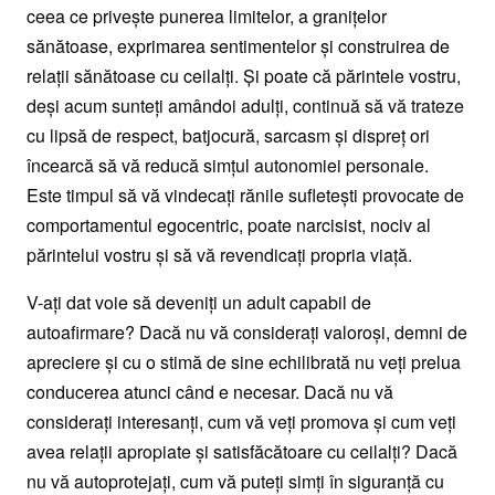
ceea ce priveşte punerea limitelor, a graniţelor
sănătoase, exprimarea sentimentelor şi construirea de
relaţii sănătoase cu ceilalţi. Şi poate că părintele vostru,
deşi acum sunteţi amândoi adulţi, continuă să vă trateze
cu lipsă de respect, batjocură, sarcasm şi dispreţ ori
încearcă să vă reducă simţul autonomiei personale.
Este timpul să vă vindecaţi rănile sufleteşti provocate de
comportamentul egocentric, poate narcisist, nociv al
părintelui vostru şi să vă revendicaţi propria viaţă.
V-aţi dat voie să deveniţi un adult capabil de
autoafirmare? Dacă nu vă consideraţi valoroşi, demni de
apreciere şi cu o stimă de sine echilibrată nu veţi prelua
conducerea atunci când e necesar. Dacă nu vă
consideraţi interesanţi, cum vă veţi promova şi cum veţi
avea relaţii apropiate şi satisfăcătoare cu ceilalţi? Dacă
nu vă autoprotejaţi, cum vă puteţi simţi în siguranţă cu