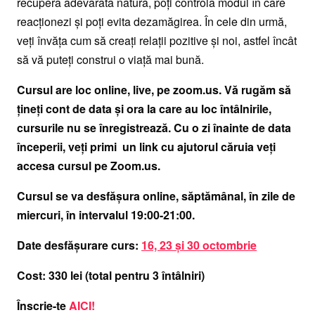
recupera adevărata natură, poţi controla modul în care
reacţionezi şi poţi evita dezamăgirea. În cele din urmă,
veţi învăţa cum să creaţi relaţii pozitive şi noi, astfel încât
să vă puteţi construi o viaţă mai bună.
Cursul are loc online, live, pe zoom.us. Vă rugăm să
ţineţi cont de data şi ora la care au loc întâlnirile,
cursurile nu se înregistrează. Cu o zi înainte de data
începerii, veţi primi un link cu ajutorul căruia veţi
accesa cursul pe Zoom.us.
Cursul se va desfăşura online, săptămânal, în zile de
miercuri, în intervalul 19:00-21:00.
Date desfăşurare curs:
16, 23 şi 30 octombrie
Cost: 330 lei (total pentru 3 întâlniri)
Înscrie-te
AICI
!