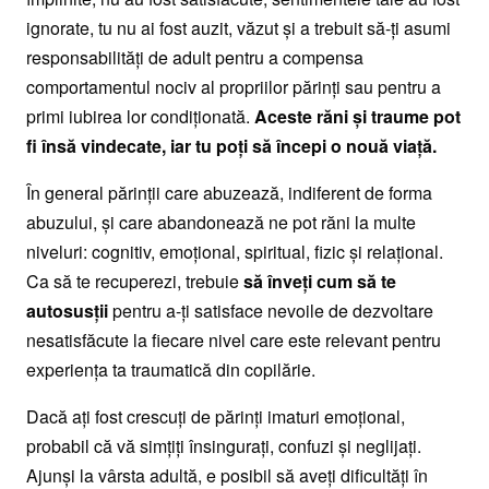
ignorate, tu nu ai fost auzit, văzut şi a trebuit să-ţi asumi
responsabilităţi de adult pentru a compensa
comportamentul nociv al propriilor părinţi sau pentru a
primi iubirea lor condiţionată.
Aceste răni şi traume pot
fi însă vindecate, iar tu poţi să începi o nouă viaţă.
În general părinţii care abuzează, indiferent de forma
abuzului, şi care abandonează ne pot răni la multe
niveluri: cognitiv, emoţional, spiritual, fizic şi relaţional.
Ca să te recuperezi, trebuie
să înveţi cum să te
autosusţii
pentru a-ţi satisface nevoile de dezvoltare
nesatisfăcute la fiecare nivel care este relevant pentru
experienţa ta traumatică din copilărie.
Dacă aţi fost crescuţi de părinţi imaturi emoţional,
probabil că vă simţiţi însinguraţi, confuzi şi neglijaţi.
Ajunşi la vârsta adultă, e posibil să aveţi dificultăţi în