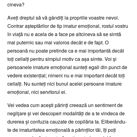
cineva?
Aveţi dreptul să vă gândiţi la propriile voastre nevoi.
Contrar aşteptărilor de tip imatur emoţional, rostul vostru
în viaţă nu e acela de a face pe altcineva să se simtă
mai puternic sau mai valoros decât e de fapt. O
persoană nu poate pretinde ca e mai importantă decât
toţi ceilalţi pentru simplul motiv ca aşa simte. Voi şi
persoanele imature emoţional sunteţi egali din punct de
vedere existenţial; nimeni nu e mai important decât toţi
ceilalţi. Nu sunteţi nici bunul acelei persoane imature
emoţional, nici servitorul ei.
Vei vedea cum aceşti părinţi creează un sentiment de
neglijare şi vei descoperi modalităţi de a te vindeca de
durerea şi confuzia cauzate de copilăria ta. Eliberându-
te de imaturitatea emoţională a părinţilor tăi, îţi poţi