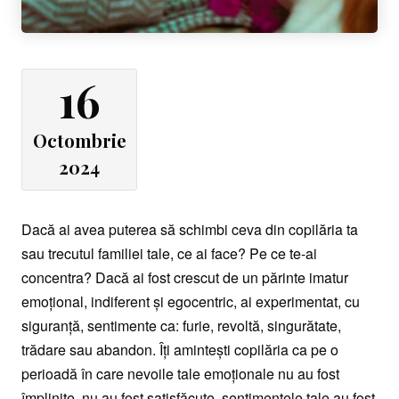
16
Octombrie
2024
Dacă ai avea puterea să schimbi ceva din copilăria ta
sau trecutul familiei tale, ce ai face? Pe ce te-ai
concentra? Dacă ai fost crescut de un părinte imatur
emoţional, indiferent şi egocentric, ai experimentat, cu
siguranţă, sentimente ca: furie, revoltă, singurătate,
trădare sau abandon. Îţi aminteşti copilăria ca pe o
perioadă în care nevoile tale emoţionale nu au fost
împlinite, nu au fost satisfăcute, sentimentele tale au fost