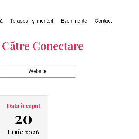
ă
Terapeuți și mentori
Evenimente
Contact
e Către Conectare
Website
Data început
20
Iunie 2026