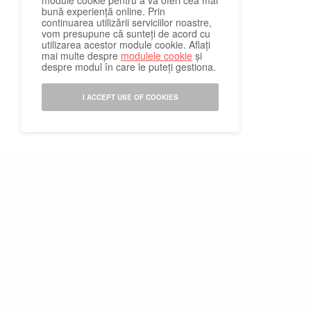
module cookie pentru a vă oferi cea mai
bună experiență online. Prin
continuarea utilizării serviciilor noastre,
vom presupune că sunteți de acord cu
utilizarea acestor module cookie. Aflați
mai multe despre
modulele cookie
și
despre modul în care le puteți gestiona.
I ACCEPT USE OF COOKIES
Abonamente la revista
Psychologies
Publicitate pe Psychol
Abonare Newsletter