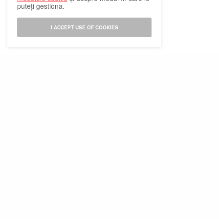
puteți gestiona.
I ACCEPT USE OF COOKIES
Abonamente la revista Psychologies
Publicitate pe Psychologies
Abonare Newsletter
Tărg de primăvară
Termeni si conditii