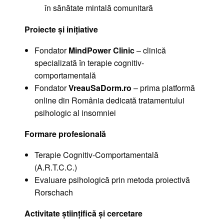
în sănătate mintală comunitară
Proiecte și inițiative
Fondator
MindPower Clinic
– clinică
specializată în terapie cognitiv-
comportamentală
Fondator
VreauSaDorm.ro
– prima platformă
online din România dedicată tratamentului
psihologic al insomniei
Formare profesională
Terapie Cognitiv-Comportamentală
(A.R.T.C.C.)
Evaluare psihologică prin metoda proiectivă
Rorschach
Activitate științifică și cercetare