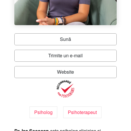
Sună
Trimite un e-mail
Website
Psiholog
Psihoterapeut
Dr. Ica Secoșan
este psiholog clinician și