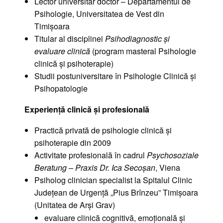
Lector universitar doctor – Departamentul de
Psihologie, Universitatea de Vest din
Timișoara
Titular al disciplinei
Psihodiagnostic și
evaluare clinică
(program masteral Psihologie
clinică și psihoterapie)
Studii postuniversitare în Psihologie Clinică și
Psihopatologie
Experiență clinică și profesională
Practică privată de psihologie clinică și
psihoterapie din 2009
Activitate profesională în cadrul
Psychosoziale
Beratung – Praxis Dr. Ica Secoșan
, Viena
Psiholog clinician specialist la Spitalul Clinic
Județean de Urgență „Pius Brînzeu” Timișoara
(Unitatea de Arși Grav)
evaluare clinică cognitivă, emoțională și