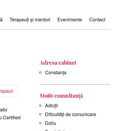
ă
Terapeuți și mentori
Evenimente
Contact
Adresa cabinet
Constanța
rapeut
Motiv consultanță
Adicții
ativ
Dificultăți de comunicare
p Certified
Doliu