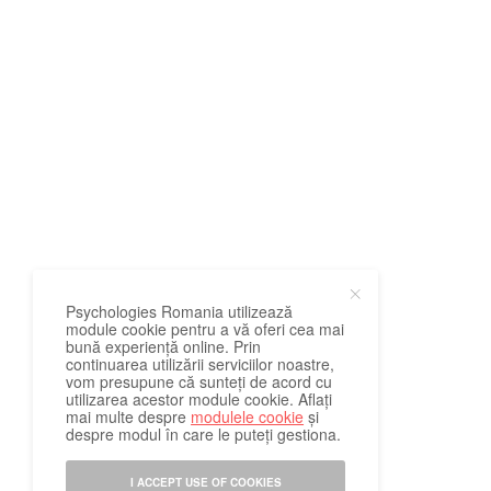
John Ma
Manager
2012
Psychologies Romania utilizează
module cookie pentru a vă oferi cea mai
bună experiență online. Prin
continuarea utilizării serviciilor noastre,
vom presupune că sunteți de acord cu
utilizarea acestor module cookie. Aflați
mai multe despre
modulele cookie
și
despre modul în care le puteți gestiona.
I ACCEPT USE OF COOKIES