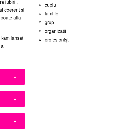
a iubirii,
cuplu
ai coerent şi
familie
poate afla
grup
organizatii
 l-am lansat
profesioniști
ia.
anța
13
logia
 în
 2014 -