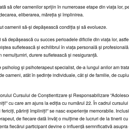
tă să ofer oamenilor sprijin în numeroase etape din viața lor, pe
decarea, eliberarea, măreția și împlinirea.
jut oamenii să-și depășească condiția și să evolueze.
 să depășească cu succes perioadele dificile din viața lor, astfel
iștea sufletească și echilibrul în viața personală și profesională
n nemulțumiri, durere sufletească și nesiguranță.
de psiholog și psihoterapeut specialist, de-a lungul anilor am trata
e oameni, atât în ședințe individuale, cât și de familie, de cupl
rului Cursului de Conștientizare și Responsabilizare ”Adolescenț
iniți!” cu care am ajuns la ediția cu numărul 22. În cadrul cursului
 fericiți, părinți împliniți!” se nasc experiențe memorabile. Inclu
erapeut, de fiecare dată învăț o mulțime de lucruri de la tinerii cu
enta fiecărui participant devine o influență semnificativă asupra c