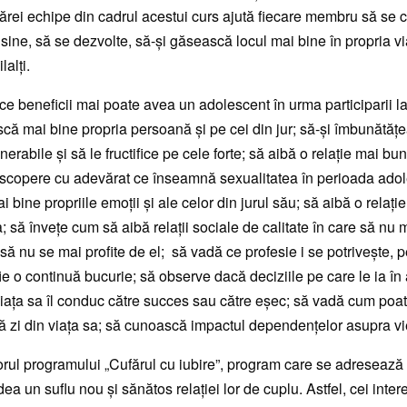
cărei echipe din cadrul acestui curs ajută fiecare membru să se
sine, să se dezvolte, să-și găsească locul mai bine în propria via
lalți.
ă ce beneficii mai poate avea un adolescent în urma participarii l
că mai bine propria persoană și pe cei din jur; să-și îmbunătăț
nerabile și să le fructifice pe cele forte; să aibă o relație mai bu
escopere cu adevărat ce înseamnă sexualitatea în perioada adol
i bine propriile emoții și ale celor din jurul său; să aibă o relaț
a; să învețe cum să aibă relații sociale de calitate în care să nu m
să nu se mai profite de el; să vadă ce profesie i se potrivește, 
fie o continuă bucurie; să observe dacă deciziile pe care le ia în
iața sa îl conduc către succes sau către eșec; să vadă cum poat
 zi din viața sa; să cunoască impactul dependențelor asupra vie
rul programului „Cufărul cu iubire”, program care se adresează 
ea un suflu nou și sănătos relației lor de cuplu. Astfel, cei inter