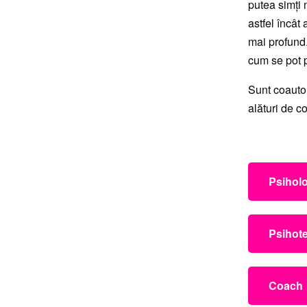
putea simți 
astfel încât
mai profund
cum se pot 
Sunt coautor
alături de c
Psiholo
Faculta
Psihot
2009 Co
Psiholo
Securit
Asociaț
Coach
Psiholog
Psihote
2016