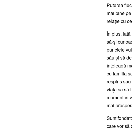
Puterea fie
mai bine pe 
relație cu cei
În plus, iat
să-și cunoas
punctele vul
său și să d
înțeleagă ma
cu familia s
respins sau 
viața sa să 
moment în v
mai prosperă
Sunt fondato
care vor să d