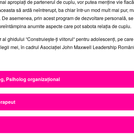
mai apropiați de partenerul de cuplu, vor putea menține vie flacăr
 aceasta să ardă neîntrerupt, ba chiar într-un mod mult mai pur, m
. De asemenea, prin acest program de dezvoltare personală, se 
preîntâmpina anumite aspecte care pot sabota relația de cuplu.
 al ghidului ”Construiește-ți viitorul” pentru adolescenți, pe care
olegii mei, în cadrul Asociației John Maxwell Leadership Român
g, Psiholog organizațional
tea de Psihosociologie Universitatea Andrei Șaguna din Const
erapeut
legiul Psihologilor din România - dreptul de liberă practică 20
gia Muncii și Organizațională; Psihologia Transporturilor; Psiho
ăţii Naţionale; Masterat în -"Managementul Formării Psihologilor
ia Română de Psihoterapie Integrativă 2013 - 2015 Master în
ia Muncii, Transporturilor și Serviciilor Universitatea București
rapie Integrativă