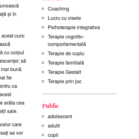
 cunoască
Coaching
ță și în
Lucru cu visele
Psihoterapie integrativa
a acest curs:
Terapie cognitiv-
ească
comportamentală
nă cu corpul
Terapie de cuplu
escenței; să
Terapie familială
ie mai bună
Terapie Gestalt
ai fie
Terapie prin joc
pentru ca
 acest
e arăta cea
Public
ții sale.
adolescent
celor care
adulti
esați se vor
copii