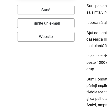
Sunt pasiona
Sună
să simtă vin
Iubesc să a
Trimite un e-mail
Ajut oamenii
Website
găsească lin
mai piardă î
În calitate 
peste 1000 d
grup.
Sunt Fondato
părinți împl
”Adolescenți
și ca psihot
Astfel, ampr