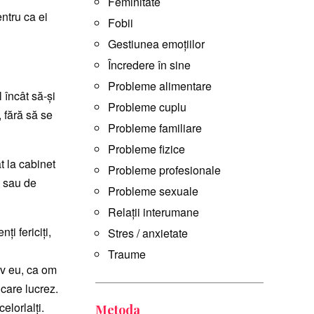
Feminitate
ntru ca ei
Fobii
Gestiunea emoțiilor
Încredere în sine
Probleme alimentare
 încât să-și
Probleme cuplu
, fără să se
Probleme familiare
Probleme fizice
t la cabinet
Probleme profesionale
u sau de
Probleme sexuale
Relații interumane
i fericiți,
Stres / anxietate
Traume
siv eu, ca om
 care lucrez.
elorlalți.
Metoda