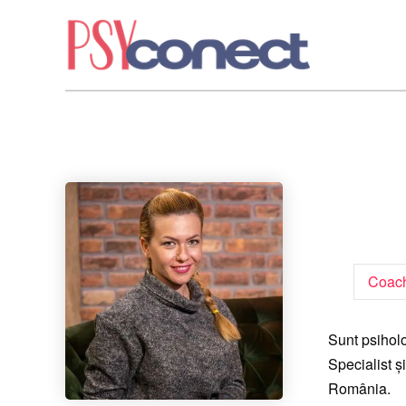
Coac
Sunt psiholo
Specialist ș
România.