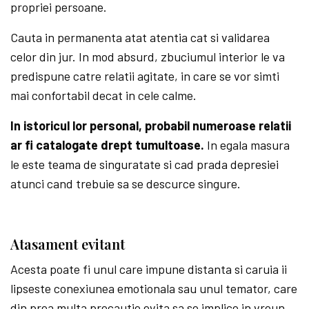
propriei persoane.
Cauta in permanenta atat atentia cat si validarea
celor din jur. In mod absurd, zbuciumul interior le va
predispune catre relatii agitate, in care se vor simti
mai confortabil decat in cele calme.
In istoricul lor personal, probabil numeroase relatii
ar fi catalogate drept tumultoase.
In egala masura
le este teama de singuratate si cad prada depresiei
atunci cand trebuie sa se descurce singure.
Atasament evitant
Acesta poate fi unul care impune distanta si caruia ii
lipseste conexiunea emotionala sau unul temator, care
din prea multa precautie evita sa se implice in vreun