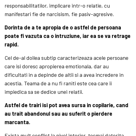
responsabilitatilor, implicare intr-o relatie, cu
manifestari fie de narcisism, fie pasiv-agresive.
Dorinta de a te apropia de o astfel de persoana
poate fi vazuta ca o intruziune, iar ea se va retrage
rapid.
Cel de-al doilea subtip caracterizeaza acele persoane
care isi doresc apropierea emotionala, dar au
dificultati in a depinde de altii si a avea incredere in
acestia. Teama de a nu fi raniti este cea care ii
impiedica sa se dedice unei relatii.
Astfel de trairi isi pot avea sursa in copilarie, cand
au trait abandonul sau au suferit o pierdere
marcanta.
Exista mult conflict la nivel interior, tocmai datorita