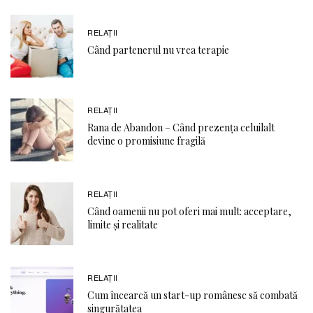
RELAŢII
Când partenerul nu vrea terapie
RELAŢII
Rana de Abandon – Când prezența celuilalt
devine o promisiune fragilă
RELAŢII
Când oamenii nu pot oferi mai mult: acceptare,
limite și realitate
RELAŢII
Cum încearcă un start-up românesc să combată
singurătatea