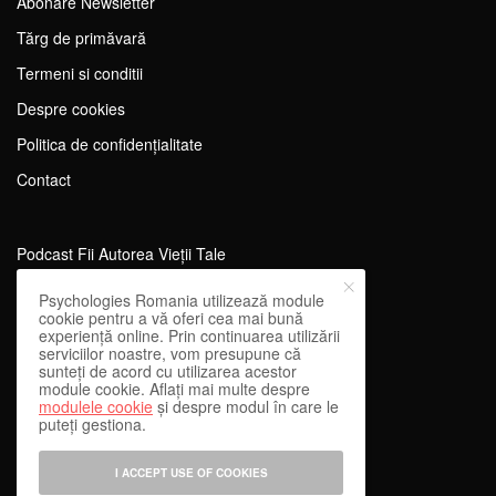
Abonare Newsletter
Tărg de primăvară
Termeni si conditii
Despre cookies
Politica de confidențialitate
Contact
Podcast Fii Autorea Vieții Tale
Evenimente Fii Autoarea Vieții Tale!
Psychologies Romania utilizează module
cookie pentru a vă oferi cea mai bună
SportEdu
experiență online. Prin continuarea utilizării
serviciilor noastre, vom presupune că
Antrenament Mental pentru Sportivi
sunteți de acord cu utilizarea acestor
module cookie. Aflați mai multe despre
Learning Network
modulele cookie
și despre modul în care le
puteți gestiona.
WEnough
Reward & Engage
I ACCEPT USE OF COOKIES