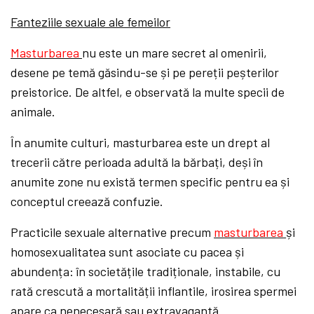
Fanteziile sexuale ale femeilor
Masturbarea
nu este un mare secret al omenirii,
desene pe temă găsindu-se și pe pereții peșterilor
preistorice. De altfel, e observată la multe specii de
animale.
În anumite culturi, masturbarea este un drept al
trecerii către perioada adultă la bărbați, deși în
anumite zone nu există termen specific pentru ea și
conceptul creează confuzie.
Practicile sexuale alternative precum
masturbarea
și
homosexualitatea sunt asociate cu pacea și
abundența: în societățile tradiționale, instabile, cu
rată crescută a mortalității inflantile, irosirea spermei
apare ca nenecesară sau extravagantă…