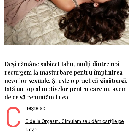
Deși rămâne subiect tabu, mulți dintre noi
recurgem la masturbare pentru împlinirea
nevoilor sexuale. Și este o practică sănătoasă.
Iată un top al motivelor pentru care nu avem
de ce să renunțăm la ea.
C
itește și:
O de la Orgasm: Simulăm sau dăm cărțile pe
față?