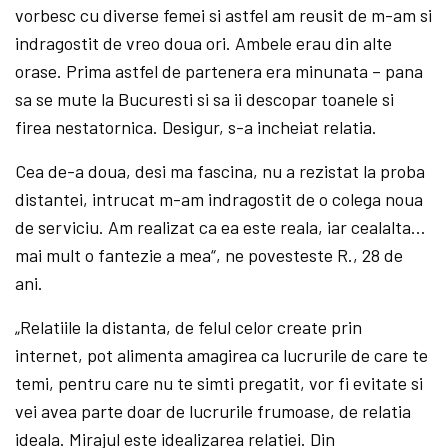
vorbesc cu diverse femei si astfel am reusit de m-am si
indragostit de vreo doua ori. Ambele erau din alte
orase. Prima astfel de partenera era minunata – pana
sa se mute la Bucuresti si sa ii descopar toanele si
firea nestatornica. Desigur, s-a incheiat relatia.
Cea de-a doua, desi ma fascina, nu a rezistat la proba
distantei, intrucat m-am indragostit de o colega noua
de serviciu. Am realizat ca ea este reala, iar cealalta…
mai mult o fantezie a mea“, ne povesteste R., 28 de
ani.
„Relatiile la distanta, de felul celor create prin
internet, pot alimenta amagirea ca lucrurile de care te
temi, pentru care nu te simti pregatit, vor fi evitate si
vei avea parte doar de lucrurile frumoase, de relatia
ideala. Mirajul este idealizarea relatiei. Din