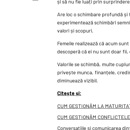
și să nu fie luați prin surprindere
Are loc o schimbare profundă și f
experimentează schimbări semnific
valori și scopuri.
Femeile realizează că acum sunt m
descoperă că ei nu sunt doar fii, ci
Valorile se schimbă, multe cuplur
privește munca, finanțele, credin
diminuează vizibil.
Citește și:
CUM GESTIONĂM LA MATURITATE
CUM GESTIONĂM CONFLICTELE Î
Conversațiile și comunicarea dint