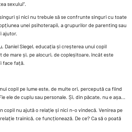
tea sexului“.
t singuri și nici nu trebuie să se confrunte singuri cu toate
opțiunea unei psihoterapii, a grupurilor de parenting sau
i ajutor.
 Daniel Siegel, educația și creșterea unui copil
t de mare și, pe alocuri, de copleșitoare, încât este
i face față.
i copil pe lume este, de multe ori, percepută ca fiind
Fie ele de cuplu sau personale. Și, din păcate, nu e așa…
 copil nu ajută o relație și nici n-o vindecă. Venirea pe
 relație trainică, ce funcționează. De ce? Ca să o poată