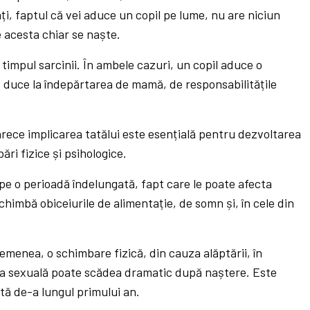
ți, faptul că vei aduce un copil pe lume, nu are niciun
 acesta chiar se naște.
 timpul sarcinii. În ambele cazuri, un copil aduce o
 duce la îndepărtarea de mamă, de responsabilitățile
arece implicarea tatălui este esențială pentru dezvoltarea
ări fizice și psihologice.
 pe o perioadă îndelungată, fapt care le poate afecta
 schimbă obiceiurile de alimentație, de somn și, în cele din
menea, o schimbare fizică, din cauza alăptării, în
nța sexuală poate scădea dramatic după naștere. Este
ă de-a lungul primului an.