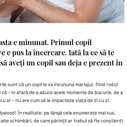
 asta e minunat. Primul copil
 e pus la încercare. Iată la ce să te
ă aveți un copil sau deja e prezent în
le sunt că un copil le va încununa mariajul, fiind rodul
 și că – în afară de a aduce acele momente de bucurie, de a
a cu el – nu are cum să le impacteze viața de zi cu zi.
ollywood! În realitate, pe lângă cele enumerate mai sus,
 alte schimbări, de care părinții ar trebui să fie conștienți