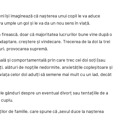
ni își imaginează că nașterea unui copil le va aduce
 va umple un gol și le va da un nou sens în viață.
 firească, doar că majoritatea lucrurilor bune vine după o
daptare, creștere și vindecare. Trecerea de la doi la trei
uri, provocarea supremă.
lă și comportamentală prin care trec cei doi soți (sau
i, alături de nopțile nedormite, anxietățile copleșitoare și
 viața celor doi adulți să semene mai mult cu un iad, decât
le gânduri despre un eventual divorț sau tentațiile de a
e cuplu.
ților de familie, care spune că „sexul duce la nașterea