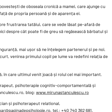
ă povestești de oboseala cronică a mamei, care ajunge cu
față de propria persoană și de aparența ei.
re frustrarea tatălui, care se vede lăsat pe-afară de
nici despre cât poate fi de greu să regăsească bărbatul și
nguranță, mai ușor să ne înțelegem partenerul și pe noi.
urt, venirea primului copil pe lume va redefini relația de
, în care ultimul venit joacă și rolul cel mai important.
rapeut, psihoterapie cognitiv-comportamentală și
nculescu.ro, blog:
www.mirunastanculescu.ro
cian și psihoterapeut relational,
par@paginadepsihologie.ro, tel.: +40 740 362 681,