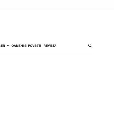
BER
OAMENI SI POVESTI
REVISTA