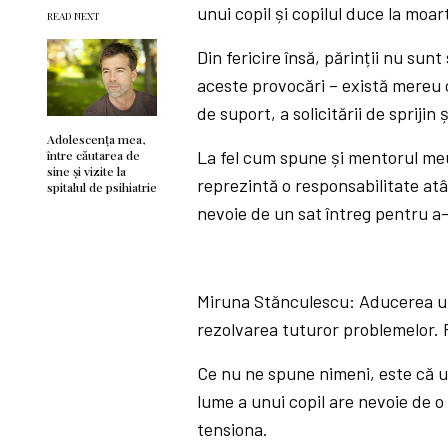
unui copil și copilul duce la moar
READ NEXT
Din fericire însă, părinții nu sun
aceste provocări – există mereu 
de suport, a solicitării de sprijin ș
Adolescența mea,
La fel cum spune și mentorul meu,
între căutarea de
sine și vizite la
reprezintă o responsabilitate atâ
spitalul de psihiatrie
nevoie de un sat întreg pentru a-
Miruna Stănculescu: Aducerea unu
rezolvarea tuturor problemelor. 
Ce nu ne spune nimeni, este că un
lume a unui copil are nevoie de o
tensiona.