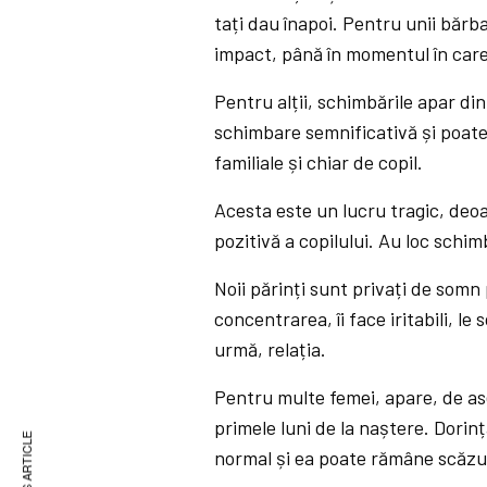
tați dau înapoi. Pentru unii bărba
impact, până în momentul în care
Pentru alții, schimbările apar din
schimbare semnificativă și poate
familiale și chiar de copil.
Acesta este un lucru tragic, deo
pozitivă a copilului. Au loc schimb
Noii părinți sunt privați de somn
concentrarea, îi face iritabili, le
urmă, relația.
Pentru multe femei, apare, de ase
primele luni de la naștere. Dori
normal și ea poate rămâne scăzut