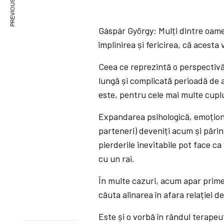
PREVIOUS ARTICLE
Gáspár György: Mulți dintre oame
împlinirea și fericirea, că acesta
Ceea ce reprezintă o perspectivă
lungă și complicată perioadă de a
este, pentru cele mai multe cupl
Expandarea psihologică, emoționa
parteneri) deveniți acum și părinț
pierderile inevitabile pot face ca
cu un rai.
În multe cazuri, acum apar prime
căuta alinarea în afara relației d
Este și o vorbă în rândul terapeu