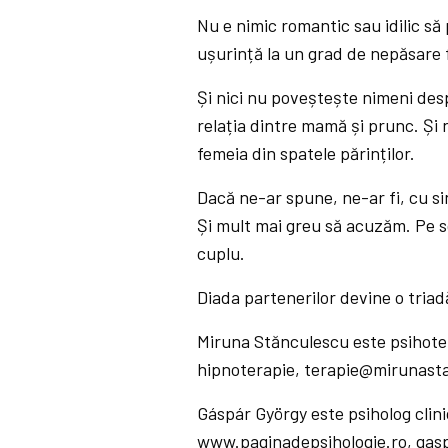
Nu e nimic romantic sau idilic s
ușurință la un grad de nepăsare 
Și nici nu poveștește nimeni desp
relația dintre mamă și prunc. Și 
femeia din spatele părinților.
Dacă ne-ar spune, ne-ar fi, cu si
Și mult mai greu să acuzăm. Pe sc
cuplu.
Diada partenerilor devine o triadă
Miruna Stănculescu este psihote
hipnoterapie, terapie@mirunasta
Gáspár György este psiholog clini
www.paginadepsihologie.ro
, gas