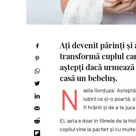
Ați devenit părinți și
transformă cuplul care
aștepți dacă urmează s
casă un bebeluș.
N
adia Gorduza: Așteptări
iubirii ce și-o poartă,
fi hrănit și de a te juc
Ei, asta e doar în filmele de la H
copilul vine la pachet și cu multe