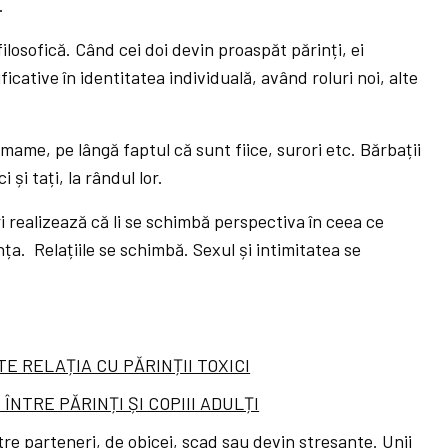
.
ilosofică. Când cei doi devin proaspăt părinți, ei
ative în identitatea individuală, având roluri noi, alte
ame, pe lângă faptul că sunt fiice, surori etc. Bărbații
 și tați, la rândul lor.
i realizează că li se schimbă perspectiva în ceea ce
ța. Relațiile se schimbă. Sexul și intimitatea se
 RELAȚIA CU PĂRINȚII TOXICI
NTRE PĂRINȚI ȘI COPIII ADULȚI
re parteneri, de obicei, scad sau devin stresante. Unii