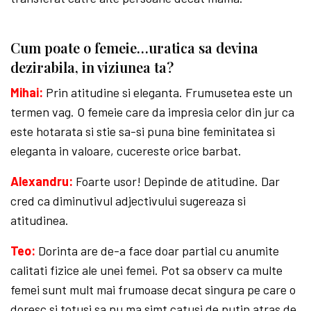
Cum poate o femeie…uratica sa devina
dezirabila, in viziunea ta?
Mihai:
Prin atitudine si eleganta. Frumusetea este un
termen vag. O femeie care da impresia celor din jur ca
este hotarata si stie sa-si puna bine feminitatea si
eleganta in valoare, cucereste orice barbat.
Alexandru:
Foarte usor! Depinde de atitudine. Dar
cred ca diminutivul adjectivului sugereaza si
atitudinea.
Teo:
Dorinta are de-a face doar partial cu anumite
calitati fizice ale unei femei. Pot sa observ ca multe
femei sunt mult mai frumoase decat singura pe care o
doresc si totusi sa nu ma simt catusi de putin atras de