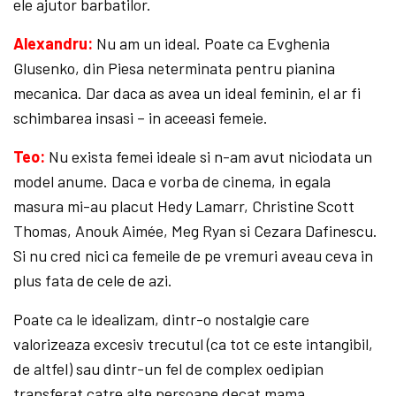
ele ajutor barbatilor.
Alexandru:
Nu am un ideal. Poate ca Evghenia
Glusenko, din Piesa neterminata pentru pianina
mecanica. Dar daca as avea un ideal feminin, el ar fi
schimbarea insasi – in aceeasi femeie.
Teo:
Nu exista femei ideale si n-am avut niciodata un
model anume. Daca e vorba de cinema, in egala
masura mi-au placut Hedy Lamarr, Christine Scott
Thomas, Anouk Aimée, Meg Ryan si Cezara Dafinescu.
Si nu cred nici ca femeile de pe vremuri aveau ceva in
plus fata de cele de azi.
Poate ca le idealizam, dintr-o nostalgie care
valorizeaza excesiv trecutul (ca tot ce este intangibil,
de altfel) sau dintr-un fel de complex oedipian
transferat catre alte persoane decat mama.