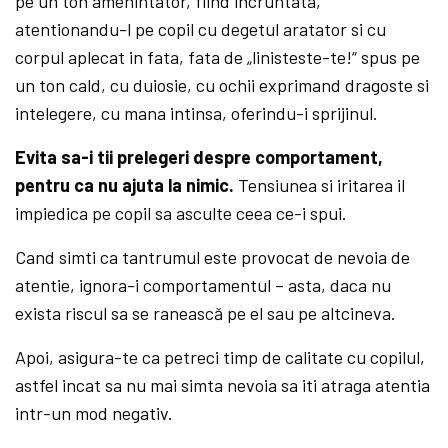
pe un ton amenintator, fiind incruntata,
atentionandu-l pe copil cu degetul aratator si cu
corpul aplecat in fata, fata de „linisteste-te!“ spus pe
un ton cald, cu duiosie, cu ochii exprimand dragoste si
intelegere, cu mana intinsa, oferindu-i sprijinul.
Evita sa-i tii prelegeri despre comportament,
pentru ca nu ajuta la nimic.
Tensiunea si iritarea il
impiedica pe copil sa asculte ceea ce-i spui.
Cand simti ca tantrumul este provocat de nevoia de
atentie, ignora-i comportamentul – asta, daca nu
exista riscul sa se ranească pe el sau pe altcineva.
Apoi, asigura-te ca petreci timp de calitate cu copilul,
astfel incat sa nu mai simta nevoia sa iti atraga atentia
intr-un mod negativ.