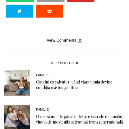
View Comments (0)
RELATED POSTS
FAMILIE
Copilul ca salvator: când viața unuia devine
condiția existenței altuia
FAMILIE
O mie și unu de păcate: despre secrete de familie,
vinovăție moștenită și traumă transgenerațională