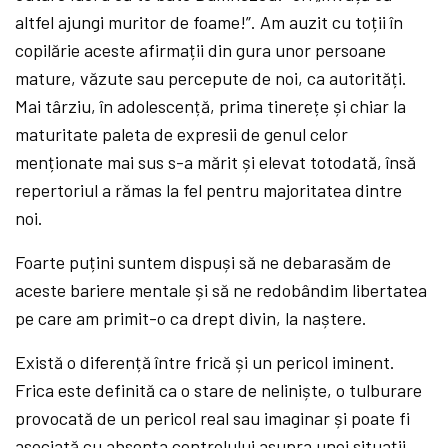
altfel ajungi muritor de foame!”. Am auzit cu toții în
copilărie aceste afirmații din gura unor persoane
mature, văzute sau percepute de noi, ca autorități.
Mai târziu, în adolescență, prima tinerețe și chiar la
maturitate paleta de expresii de genul celor
menționate mai sus s-a mărit și elevat totodată, însă
repertoriul a rămas la fel pentru majoritatea dintre
noi.
Foarte puțini suntem dispuși să ne debarasăm de
aceste bariere mentale și să ne redobândim libertatea
pe care am primit-o ca drept divin, la naștere.
Există o diferență între frică și un pericol iminent.
Frica este definită ca o stare de neliniște, o tulburare
provocată de un pericol real sau imaginar și poate fi
asociată cu absența controlului asupra unei situații.