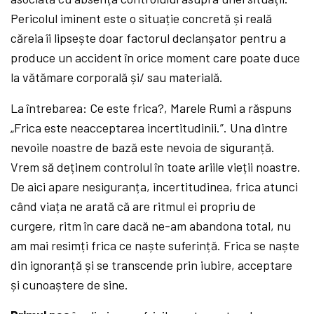
Pericolul iminent este o situație concretă și reală
căreia îi lipsește doar factorul declanșator pentru a
produce un accident în orice moment care poate duce
la vătămare corporală și/ sau materială.
La întrebarea: Ce este frica?, Marele Rumi a răspuns
„Frica este neacceptarea incertitudinii.”. Una dintre
nevoile noastre de bază este nevoia de siguranță.
Vrem să deținem controlul în toate ariile vieții noastre.
De aici apare nesiguranța, incertitudinea, frica atunci
când viața ne arată că are ritmul ei propriu de
curgere, ritm în care dacă ne-am abandona total, nu
am mai resimți frica ce naște suferință. Frica se naște
din ignoranță și se transcende prin iubire, acceptare
și cunoaștere de sine.