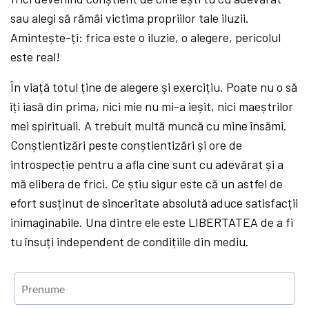
sau alegi să rămâi victima propriilor tale iluzii.
Amintește-ți: frica este o iluzie, o alegere, pericolul
este real!
În viață totul ține de alegere și exercițiu. Poate nu o să
îți iasă din prima, nici mie nu mi-a ieșit, nici maeștrilor
mei spirituali. A trebuit multă muncă cu mine însămi.
Conștientizări peste conștientizări și ore de
introspecție pentru a afla cine sunt cu adevărat și a
mă elibera de frici. Ce știu sigur este că un astfel de
efort susținut de sinceritate absolută aduce satisfacții
inimaginabile. Una dintre ele este LIBERTATEA de a fi
tu însuți independent de condițiile din mediu.