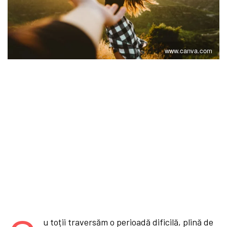
www.canva.com
u toții traversăm o perioadă dificilă, plină de