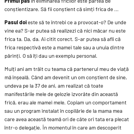
Primul pas
în eliminarea fricilor este partea de
conștientizare. Să fii conștient că simți frica de …
Pasul doi
este să te întrebi ce a provocat-o? De unde
vine ea? S-ar putea să realizezi că nici măcar nu este
frica ta. Da, da. Ai citit corect. S-ar putea să afli că
frica respectivă este a mamei tale sau a unuia dintre
părinți. O să îți dau un exemplu personal.
Mulți ani am trăit cu teama că partenerul meu de viață
mă înșeală. Când am devenit un om conștient de sine,
undeva pe la 37 de ani, am realizat că toate
manifestările mele de gelozie izvorâte din această
frică, erau ale mamei mele. Copiam un comportament
sau un program instalat în copilărie de la mama mea
care avea această teamă ori de câte ori tata era plecat
într-o delegație. În momentul în care am descoperit