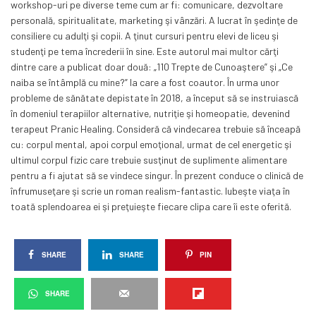
workshop-uri pe diverse teme cum ar fi: comunicare, dezvoltare
personală, spiritualitate, marketing şi vânzări. A lucrat în şedinţe de
consiliere cu adulţi şi copii. A ţinut cursuri pentru elevi de liceu şi
studenţi pe tema încrederii în sine. Este autorul mai multor cărţi
dintre care a publicat doar două: „110 Trepte de Cunoaştere” şi „Ce
naiba se întâmplă cu mine?” la care a fost coautor. În urma unor
probleme de sănătate depistate în 2018, a început să se instruiască
în domeniul terapiilor alternative, nutriţie şi homeopatie, devenind
terapeut Pranic Healing. Consideră că vindecarea trebuie să înceapă
cu: corpul mental, apoi corpul emoţional, urmat de cel energetic şi
ultimul corpul fizic care trebuie susţinut de suplimente alimentare
pentru a fi ajutat să se vindece singur. În prezent conduce o clinică de
înfrumuseţare şi scrie un roman realism-fantastic. Iubeşte viaţa în
toată splendoarea ei şi preţuieşte fiecare clipa care îi este oferită.
SHARE
SHARE
PIN
SHARE