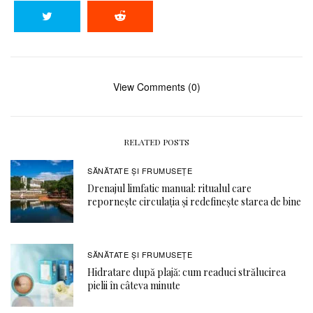
View Comments (0)
RELATED POSTS
SĂNĂTATE ŞI FRUMUSEȚE
Drenajul limfatic manual: ritualul care
repornește circulația și redefinește starea de bine
SĂNĂTATE ŞI FRUMUSEȚE
Hidratare după plajă: cum readuci strălucirea
pielii în câteva minute