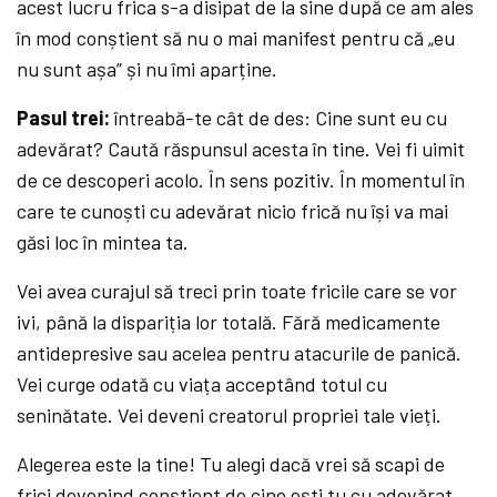
acest lucru frica s-a disipat de la sine după ce am ales
în mod conștient să nu o mai manifest pentru că „eu
nu sunt așa” și nu îmi aparține.
Pasul trei:
întreabă-te cât de des: Cine sunt eu cu
adevărat? Caută răspunsul acesta în tine. Vei fi uimit
de ce descoperi acolo. În sens pozitiv. În momentul în
care te cunoști cu adevărat nicio frică nu își va mai
găsi loc în mintea ta.
Vei avea curajul să treci prin toate fricile care se vor
ivi, până la dispariția lor totală. Fără medicamente
antidepresive sau acelea pentru atacurile de panică.
Vei curge odată cu viața acceptând totul cu
seninătate. Vei deveni creatorul propriei tale vieți.
Alegerea este la tine! Tu alegi dacă vrei să scapi de
frici devenind conștient de cine ești tu cu adevărat