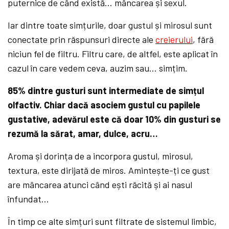
puternice de când există… mâncarea și sexul.
Iar dintre toate simțurile, doar gustul și mirosul sunt
conectate prin răspunsuri directe ale
creierului
, fără
niciun fel de filtru. Filtru care, de altfel, este aplicat în
cazul în care vedem ceva, auzim sau… simțim.
85% dintre gusturi sunt intermediate de simțul
olfactiv. Chiar dacă asociem gustul cu papilele
gustative, adevărul este că doar 10% din gusturi se
rezumă la sărat, amar, dulce, acru…
Aroma și dorința de a incorpora gustul, mirosul,
textura, este dirijată de miros. Amintește-ți ce gust
are mâncarea atunci când ești răcită și ai nasul
înfundat…
În timp ce alte simțuri sunt filtrate de sistemul limbic,