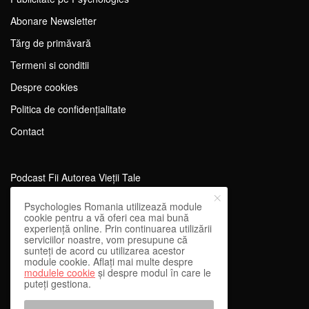
Abonare Newsletter
Tărg de primăvară
Termeni si conditii
Despre cookies
Politica de confidențialitate
Contact
Podcast Fii Autorea Vieții Tale
Evenimente Fii Autoarea Vieții Tale!
Psychologies Romania utilizează module
cookie pentru a vă oferi cea mai bună
SportEdu
experiență online. Prin continuarea utilizării
serviciilor noastre, vom presupune că
Antrenament Mental pentru Sportivi
sunteți de acord cu utilizarea acestor
module cookie. Aflați mai multe despre
Learning Network
modulele cookie
și despre modul în care le
puteți gestiona.
WEnough