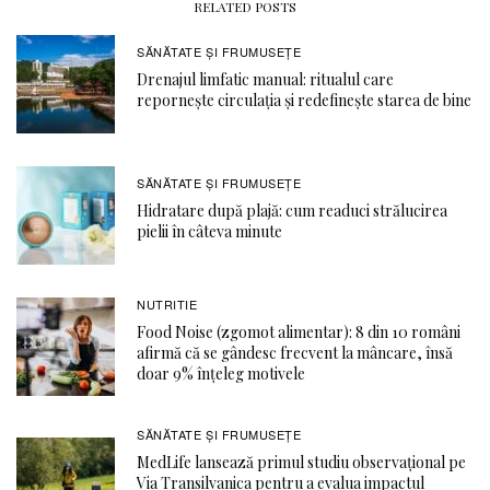
RELATED POSTS
SĂNĂTATE ŞI FRUMUSEȚE
Drenajul limfatic manual: ritualul care
repornește circulația și redefinește starea de bine
SĂNĂTATE ŞI FRUMUSEȚE
Hidratare după plajă: cum readuci strălucirea
pielii în câteva minute
NUTRITIE
Food Noise (zgomot alimentar): 8 din 10 români
afirmă că se gândesc frecvent la mâncare, însă
doar 9% înțeleg motivele
SĂNĂTATE ŞI FRUMUSEȚE
MedLife lansează primul studiu observațional pe
Via Transilvanica pentru a evalua impactul