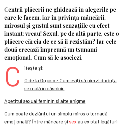
Centrii plăcerii ne ghidează în alegerile pe
care le facem, iar în privința mâncării,
mirosul și gustul sunt senzațiile cu efect
instant: vreau! Sexul, pe de altă parte, este o
plăcere căreia de ce să îi rezistăm? Iar cele
două creează împreună un tsunami
emoțional. Cum să le asociezi.
C
itește și:
O de la Orgasm: Cum eviţi să pierzi dorinţa
sexuală în căsnicie
Apetitul sexual feminin si alte enigme
Cum poate dezlănțui un simplu miros o tornadă
emoțională? Între mâncare și
sex
au existat legături