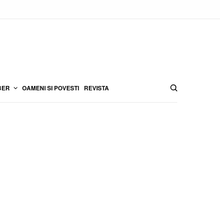
BER
OAMENI SI POVESTI
REVISTA