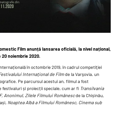
omestic Film anunță lansarea oficială, la nivel național,
pe 20 noiembrie 2020.
nternațională în octombrie 2019, în cadrul competiţiei
Festivalului Internaţional de Film
de la Varşovia, un
grafice. Pe parcursul acestui an, filmul a fost
 festivaluri și proiecții speciale, cum ar fi
Transilvania
IFF, Anonimul, Zilele Filmului Românesc
de la Chișinău
,
Iași
, Noaptea Albă a Filmului Românesc, Cinema sub