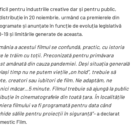
icil pentru industriile creative dar și pentru public,
 distribuție în 20 noiembrie, urmând ca premierele din
ogramate și anunțate în funcție de evoluția legislativă
19 și limitările generate de aceasta.
mânia a acestui filmul se confundă, practic, cu istoria
e le trăim cu toții. Preconizată pentru primăvara
fost amânată din cauza pandemiei. Deși situația generală
ași timp nu ne putem viețile „on hold”, trebuie să
, creatori sau iubitori de film. Ne adaptăm, ne
ici măcar…5 minute. Filmul trebuie să ajungă la public
ibuție în cinematografele din toată țara. În localitățile
miera filmului va fi programată pentru data când
ide sălile pentru proiecții în siguranță”–
a declarat
mestic Film.