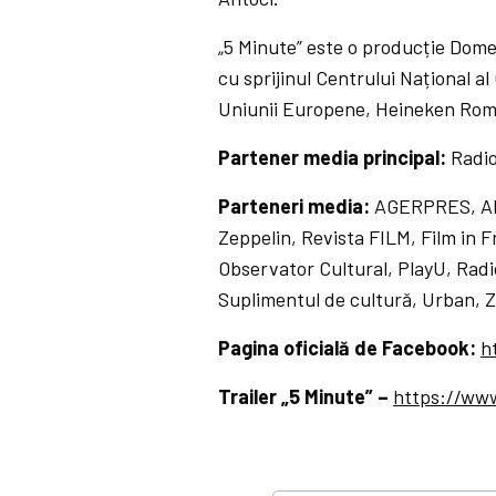
„5 Minute” este o producție Dome
cu sprijinul Centrului Național a
Uniunii Europene, Heineken Româ
Partener media principal:
Radio
Parteneri media:
AGERPRES, All
Zeppelin, Revista FILM, Film in
Observator Cultural, PlayU, Radi
Suplimentul de cultură, Urban, Zi
Pagina oficială de Facebook:
h
Trailer „5 Minute” –
https://ww