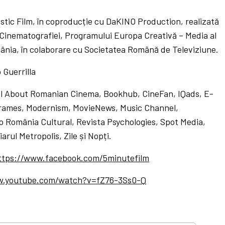
stic Film, în coproducție cu DaKINO Production, realizată
l Cinematografiei, Programului Europa Creativă – Media al
nia, în colaborare cu Societatea Română de Televiziune.
 Guerrilla
 About Romanian Cinema, Bookhub, CineFan, IQads, E-
 Frames, Modernism, MovieNews, Music Channel,
o România Cultural, Revista Psychologies, Spot Media,
arul Metropolis, Zile și Nopți.
ttps://www.facebook.com/5minutefilm
w.youtube.com/watch?v=fZ76-3Ss0-Q