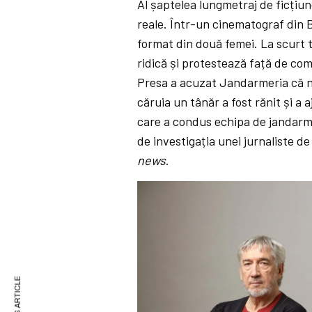
Al șaptelea lungmetraj de ficțiune
reale. Într-un cinematograf din 
format din două femei. La scurt 
ridică și protestează față de com
Presa a acuzat Jandarmeria că nu
căruia un tânăr a fost rănit și a
care a condus echipa de jandarmi,
de investigația unei jurnaliste d
news
.