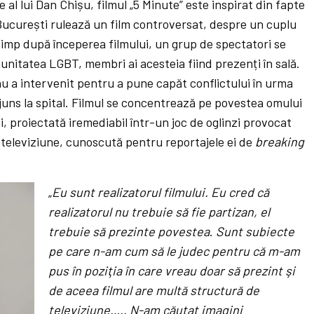
 al lui Dan Chișu, filmul „5 Minute” este inspirat din fapte
București rulează un film controversat, despre un cuplu
timp după începerea filmului, un grup de spectatori se
unitatea LGBT, membri ai acesteia fiind prezenți în sală.
 a intervenit pentru a pune capăt conflictului în urma
 ajuns la spital. Filmul se concentrează pe povestea omului
 proiectată iremediabil într-un joc de oglinzi provocat
e televiziune, cunoscută pentru reportajele ei de
breaking
„
Eu sunt realizatorul filmului. Eu cred că
realizatorul nu trebuie să fie partizan, el
trebuie să prezinte povestea
.
S
unt subiecte
pe care n-am cum să le judec pentru că m-am
pus în poziţia în care vreau doar să prezint şi
de aceea filmul are multă structură de
televiziune….. N-am căutat imagini