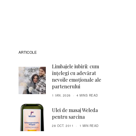
ARTICOLE
Limbajele iubirii: cum
înțelegi cu adevărat
nevoile emoționale ale
partenerului
1 IAN. 2026
4 MINS READ
Ulei de masaj Weleda
pentru sarcina
28 OCT. 2011
1 MIN READ