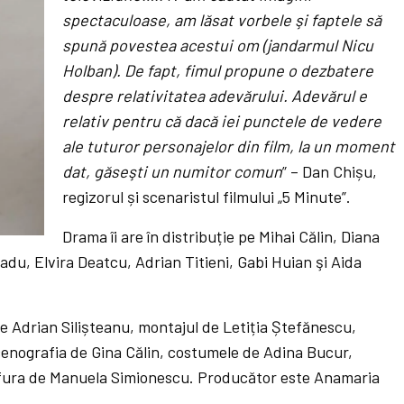
spectaculoase, am lăsat vorbele şi faptele să
spună povestea acestui om (jandarmul Nicu
Holban). De fapt, fimul propune o dezbatere
despre relativitatea adevărului. Adevărul e
relativ pentru că dacă iei punctele de vedere
ale tuturor personajelor din film, la un moment
dat, găseşti un numitor comun
” – Dan Chișu,
regizorul și scenaristul filmului „5 Minute”.
Drama îi are în distribuție pe Mihai Călin, Diana
du, Elvira Deatcu, Adrian Titieni, Gabi Huian şi Aida
e Adrian Silișteanu, montajul de Letiția Ștefănescu,
enografia de Gina Călin, costumele de Adina Bucur,
fura de Manuela Simionescu. Producător este Anamaria