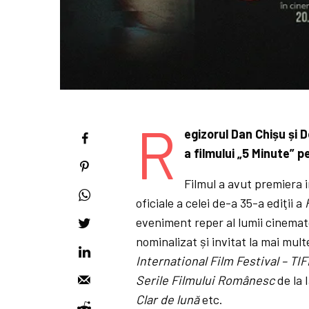
R
egizorul Dan Chișu și D
a filmului „5 Minute” 
Filmul a avut premiera i
oficiale a celei de-a 35-a ediţii a
eveniment reper al lumii cinemato
nominalizat și invitat la mai multe
International Film Festival – T
Serile Filmului Românesc
de la 
Clar de lună
etc.