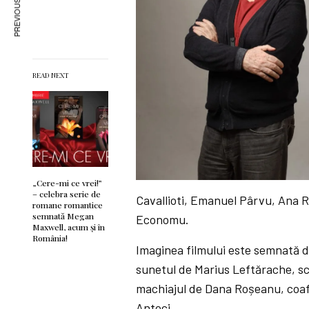
PREVIOUS ARTICLE
READ NEXT
„Cere-mi ce vrei!”
– celebra serie de
Cavallioti, Emanuel Pârvu, Ana Ra
romane romantice
semnată Megan
Economu.
Maxwell, acum şi în
România!
Imaginea filmului este semnată d
sunetul de Marius Leftărache, sc
machiajul de Dana Roșeanu, coa
Antoci.