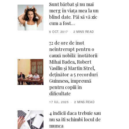
Sunt bărbat și nu mai
merg în viața mea la un
blind date. Păi să vă zic
cum a fost…
6 OCT. 2017
2 MINS READ
72 de ore de înot
neîntrerupt pentru o
cauză nobilă: înotătorii
Mihai Badea, Robert
Vasiliu și Martin Strel,
deținător a 5 recorduri
Guinness, împreună
pentru copiii în
dificultate
17 IUL. 2025
2 MINS READ
4 indicii daca trebuie sau
nu sa iti schimbi locul de
munca